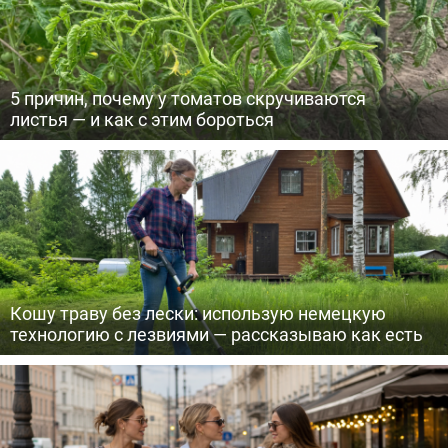
5 причин, почему у томатов скручиваются
листья — и как с этим бороться
Кошу траву без лески: использую немецкую
технологию с лезвиями — рассказываю как есть