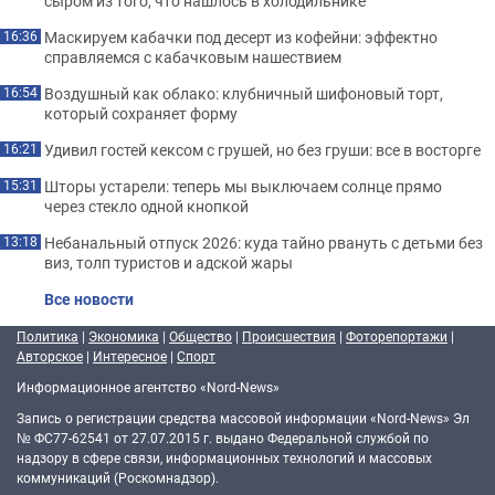
сыром из того, что нашлось в холодильнике
Маскируем кабачки под десерт из кофейни: эффектно
16:36
справляемся с кабачковым нашествием
Воздушный как облако: клубничный шифоновый торт,
16:54
который сохраняет форму
Удивил гостей кексом с грушей, но без груши: все в восторге
16:21
Шторы устарели: теперь мы выключаем солнце прямо
15:31
через стекло одной кнопкой
Небанальный отпуск 2026: куда тайно рвануть с детьми без
13:18
виз, толп туристов и адской жары
Все новости
Политика
|
Экономика
|
Общество
|
Происшествия
|
Фоторепортажи
|
Авторское
|
Интересное
|
Спорт
Информационное агентство «Nord-News»
Запись о регистрации средства массовой информации «Nord-News» Эл
№ ФС77-62541 от 27.07.2015 г. выдано Федеральной службой по
надзору в сфере связи, информационных технологий и массовых
коммуникаций (Роскомнадзор).