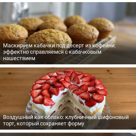
Маскируем кабачки под десерт из кофейни:
эффектно справляемся с кабачковым
нашествием
Воздушный как облако: клубничный шифоновый
торт, который сохраняет форму