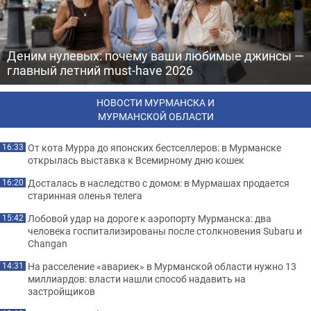
Деним нулевых: почему ваши любимые джинсы —
главный летний must-have 2026
НОВОСТИ МУРМАНСКА И
МУРМАНСКОЙ ОБЛАСТИ
От кота Мурра до японских бестселлеров: в Мурманске
16:33
открылась выставка к Всемирному дню кошек
Досталась в наследство с домом: в Мурмашах продается
16:20
старинная оленья телега
Лобовой удар на дороге к аэропорту Мурманска: два
15:42
человека госпитализированы после столкновения Subaru и
Changan
На расселение «авариек» в Мурманской области нужно 13
14:31
миллиардов: власти нашли способ надавить на
застройщиков