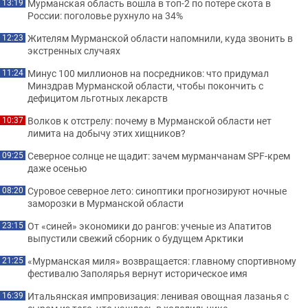
Мурманская область вошла в топ-2 по потере скота в
13:19
России: поголовье рухнуло на 34%
Жителям Мурманской области напомнили, куда звонить в
12:23
экстренных случаях
Минус 100 миллионов на посредников: что придумал
11:24
Минздрав Мурманской области, чтобы покончить с
дефицитом льготных лекарств
Волков к отстрелу: почему в Мурманской области нет
10:37
лимита на добычу этих хищников?
Северное солнце не щадит: зачем мурманчанам SPF-крем
09:25
даже осенью
Суровое северное лето: синоптики прогнозируют ночные
08:20
заморозки в Мурманской области
От «синей» экономики до рангов: ученые из Апатитов
23:15
выпустили свежий сборник о будущем Арктики
«Мурманская миля» возвращается: главному спортивному
21:25
фестивалю Заполярья вернут историческое имя
Итальянская импровизация: ленивая овощная лазанья с
16:39