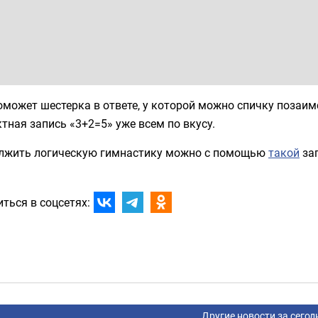
может шестерка в ответе, у которой можно спичку позаим
тная запись «3+2=5» уже всем по вкусу.
лжить логическую гимнастику можно с помощью
такой
заг
ться в соцсетях:
Другие новости за сегод