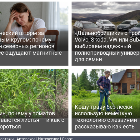
ческий шторм за
«Дальнобойщики» с про
ным кругом: почему
Volvo, Skoda, VW или Suba
и северных регионов
выбираем надежный
ее ощущают магнитные
полноприводный универ
для семьи
Кошу траву без лески:
ин, почему у томатов
использую немецкую
ваются листья — и как с
технологию с лезвиями 
бороться
рассказываю как есть
портажи
|
Авторское
|
Интересное
|
Спорт