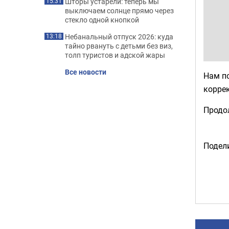
Шторы устарели: теперь мы
15:31
выключаем солнце прямо через
стекло одной кнопкой
Небанальный отпуск 2026: куда
13:18
тайно рвануть с детьми без виз,
толп туристов и адской жары
Все новости
Нам по
коррек
Продо
Подели