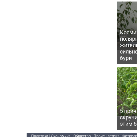
Косми
поляр
жител
сильн
бури
5 прич
скручи
этим 
Политика
|
Экономика
|
Общество
|
Происшествия
|
Фоторе