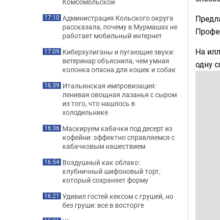
Комсомольской
Предл
Администрация Кольского округа
17:10
рассказала, почему в Мурмашах не
Профе
работает мобильный интернет
На илл
Киберхулиганы и пугающие звуки:
17:09
ветеринар объяснила, чем умная
одну с
колонка опасна для кошек и собак
Итальянская импровизация:
16:39
ленивая овощная лазанья с сыром
из того, что нашлось в
холодильнике
Маскируем кабачки под десерт из
16:36
кофейни: эффектно справляемся с
кабачковым нашествием
Воздушный как облако:
16:54
клубничный шифоновый торт,
который сохраняет форму
Удивил гостей кексом с грушей, но
16:21
без груши: все в восторге