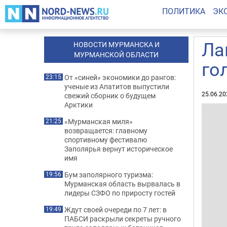
ПОЛИТИКА
ЭК
Ла
НОВОСТИ МУРМАНСКА И
МУРМАНСКОЙ ОБЛАСТИ
го
От «синей» экономики до рангов:
23:15
ученые из Апатитов выпустили
25.06.20
свежий сборник о будущем
Арктики
«Мурманская миля»
21:25
возвращается: главному
спортивному фестивалю
Заполярья вернут историческое
имя
Бум заполярного туризма:
19:56
Мурманская область вырвалась в
лидеры СЗФО по приросту гостей
Ждут своей очереди по 7 лет: в
19:49
ПАБСИ раскрыли секреты ручного