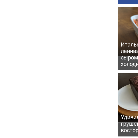
Италь
ленив
сыром 
холод
Удивил
грушей
восто