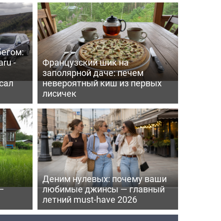
бегом:
ru -
Французский шик на
заполярной даче: печем
сал
невероятный киш из первых
лисичек
Деним нулевых: почему ваши
—
любимые джинсы — главный
летний must-have 2026