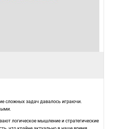
ие сложных задач давалось играючи.
ными.
ивают логическое мышление и стратегические
ть, что крайне актуально в наше время.