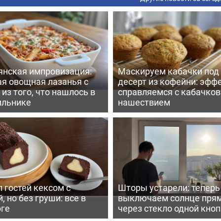
янская импровизация:
Маскируем кабачки под
ая овощная лазанья с
десерт из кофейни: эфф
из того, что нашлось в
справляемся с кабачко
ильнике
нашествием
 гостей кексом с
Шторы устарели: тепер
, но без груши: все в
выключаем солнце пря
рге
через стекло одной кно