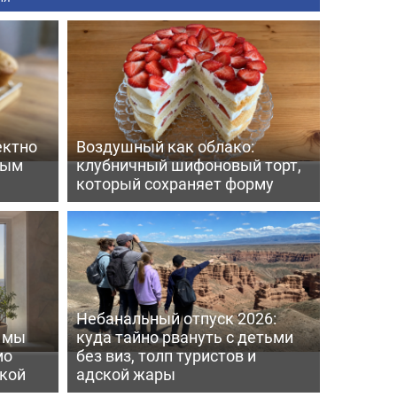
ектно
Воздушный как облако:
вым
клубничный шифоновый торт,
который сохраняет форму
Небанальный отпуск 2026:
ь мы
куда тайно рвануть с детьми
мо
без виз, толп туристов и
пкой
адской жары