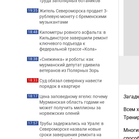
труда заполярных ботаников
Житель Североморска продает 3-
19:35
рублевую монету с бременскими
музыкантами
Километры ровного асфальта: в
18:48
Кильдинстрое завершили ремонт
ключевого подъезда к
федеральной трассе «Кола»
«Снежинка» и роботы: как
18:38
мурманский депутат удивила
ветеранов из Полярных Зорь
Суд обязал северянку навести
18:33
порядок в квартире
Загадк
Цена заповедному ягелю: почему
18:17
Мурманская область годами не
может получить миллионы за
Всем 
норвежских оленей
Трени
Трубы задержались на Урале: в
17:57
Североморске назвали новые
Многим
сроки завершения ремонта на
способ