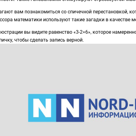
агают вам познакомиться со спичечной перестановкой, ко
ссора математики используют такие загадки в качестве м
юстрации вы видите равенство «3-2=6», которое намеренно
пичку, чтобы сделать запись верной.