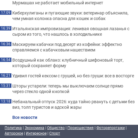
Мурмашах не работает мобильный интернет
Киберхулиганы и пугающие звуки: ветеринар объяснила,
17:09
чем умная колонка опасна для кошек и собак
Итальянская импровизация: ленивая овощная лазанья с
16:39
сыром из того, что нашлось в холодильнике
Маскируем кабачки под десерт из кофейни: эффектно
16:36
справляемся с кабачковым нашествием
Воздушный как облако: клубничный шифоновый торт,
16:54
который сохраняет форму
Удивил гостей кексом с грушей, но без груши: все в восторге
16:21
Шторы устарели: теперь мы выключаем солнце прямо
15:31
через стекло одной кнопкой
Небанальный отпуск 2026: куда тайно рвануть с детьми без
13:18
виз, толп туристов и адской жары
Все новости
Политика
|
Экономика
|
Общество
|
Происшествия
|
Фоторепортажи
|
Авторское
|
Интересное
|
Спорт