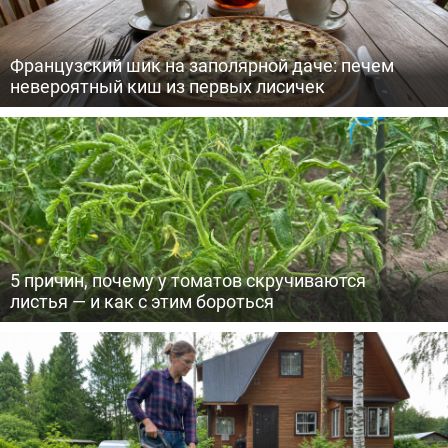
Французский шик на заполярной даче: печем
невероятный киш из первых лисичек
5 причин, почему у томатов скручиваются
листья — и как с этим бороться