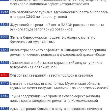
фестивалю Заполярья вернут историческое имя
Бум заполярного туризма: Мурманская область вырвалась
19:56
в лидеры СЗФО по приросту гостей
Ждут своей очереди по 7 лет: в ПАБСИ раскрыли секреты
19:49
ручного труда заполярных ботаников
Житель Североморска продает 3-рублевую монету с
19:35
бременскими музыкантами
Километры ровного асфальта: в Кильдинстрое завершили
18:48
ремонт ключевого подъезда к федеральной трассе «Кола»
«Снежинка» и роботы: как мурманский депутат удивила
18:38
ветеранов из Полярных Зорь
Суд обязал северянку навести порядок в квартире
18:33
Цена заповедному ягелю: почему Мурманская область
18:17
годами не может получить миллионы за норвежских оленей
Трубы задержались на Урале: в Североморске назвали
17:57
новые сроки завершения ремонта на Комсомольской
Администрация Кольского округа рассказала, почему в
17:10