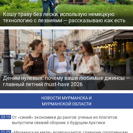
Кошу траву без лески: использую немецкую
технологию с лезвиями — рассказываю как есть
Деним нулевых: почему ваши любимые джинсы —
главный летний must-have 2026
НОВОСТИ МУРМАНСКА И
МУРМАНСКОЙ ОБЛАСТИ
От «синей» экономики до рангов: ученые из Апатитов
23:15
выпустили свежий сборник о будущем Арктики
«Мурманская миля» возвращается: главному спортивному
21:25