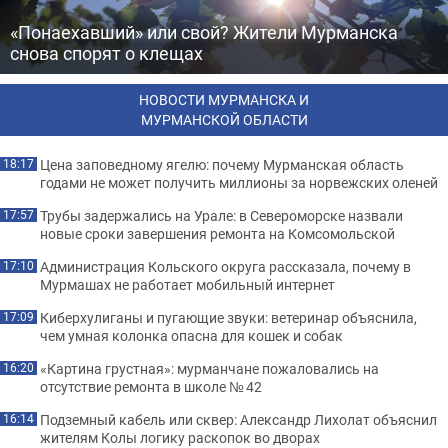
«Понаехавший» или свой? Жители Мурманска
снова спорят о клещах
НОВОСТИ МУРМАНСКА И
МУРМАНСКОЙ ОБЛАСТИ
Цена заповедному ягелю: почему Мурманская область
18:17
годами не может получить миллионы за норвежских оленей
Трубы задержались на Урале: в Североморске назвали
17:57
новые сроки завершения ремонта на Комсомольской
Администрация Кольского округа рассказала, почему в
17:10
Мурмашах не работает мобильный интернет
Киберхулиганы и пугающие звуки: ветеринар объяснила,
17:09
чем умная колонка опасна для кошек и собак
«Картина грустная»: мурманчане пожаловались на
16:20
отсутствие ремонта в школе № 42
Подземный кабель или сквер: Александр Лихолат объяснил
16:14
жителям Колы логику раскопок во дворах