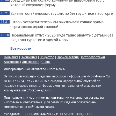
Воздушный как облако: клубничный шифоновый торт,
который сохраняет форму
Удивил гостей кексом с грушей, но без груши: все в восторге
16:21
Шторы устарели: теперь мы выключаем солнце прямо
15:31
через стекло одной кнопкой
Небанальный отпуск 2026: куда тайно рвануть с детьми без
13:18
виз, толп туристов и адской жары
Все новости
Политика
|
Экономика
|
Общество
|
Происшествия
|
Фоторепортажи
|
Авторское
|
Интересное
|
Спорт
Информационное агентство «Nord-News»
Запись о регистрации средства массовой информации «Nord-News» Эл
№ ФС77-62541 от 27.07.2015 г. выдано Федеральной службой по
надзору в сфере связи, информационных технологий и массовых
коммуникаций (Роскомнадзор).
При полном или частичном использовании материалов ссылка на
«Nord-News» обязательна. Для сетевых изданий обязательна
гиперссылка на сайт «Nord-News».
Учредитель — ООО «ИКС-МАРКЕТ», ИНН 5190310423, ОГРН