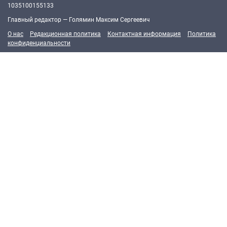
1035100155133
Главный редактор — Голямин Максим Сергеевич
О нас
Редакционная политика
Контактная информация
Политика
конфиденциальности