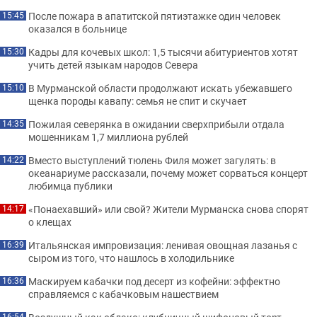
После пожара в апатитской пятиэтажке один человек
15:45
оказался в больнице
Кадры для кочевых школ: 1,5 тысячи абитуриентов хотят
15:30
учить детей языкам народов Севера
В Мурманской области продолжают искать убежавшего
15:10
щенка породы кавапу: семья не спит и скучает
Пожилая северянка в ожидании сверхприбыли отдала
14:35
мошенникам 1,7 миллиона рублей
Вместо выступлений тюлень Филя может загулять: в
14:22
океанариуме рассказали, почему может сорваться концерт
любимца публики
«Понаехавший» или свой? Жители Мурманска снова спорят
14:17
о клещах
Итальянская импровизация: ленивая овощная лазанья с
16:39
сыром из того, что нашлось в холодильнике
Маскируем кабачки под десерт из кофейни: эффектно
16:36
справляемся с кабачковым нашествием
16:54