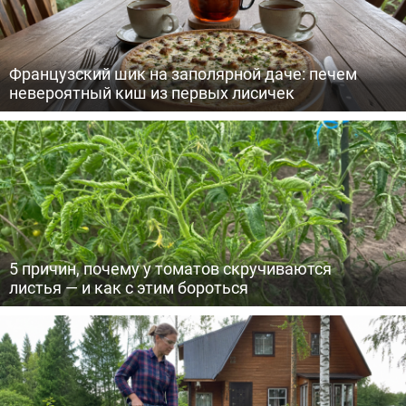
Французский шик на заполярной даче: печем
невероятный киш из первых лисичек
5 причин, почему у томатов скручиваются
листья — и как с этим бороться