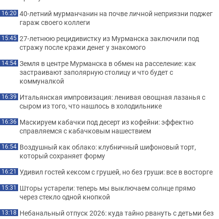
40-летний мурманчанин на почве личной неприязни поджег
16:20
гараж своего коллеги
27-летнюю рецидивистку из Мурманска заключили под
15:45
стражу после кражи денег у знакомого
Земля в центре Мурманска в обмен на расселение: как
14:54
застраивают заполярную столицу и что будет с
коммуналкой
Итальянская импровизация: ленивая овощная лазанья с
16:39
сыром из того, что нашлось в холодильнике
Маскируем кабачки под десерт из кофейни: эффектно
16:36
справляемся с кабачковым нашествием
Воздушный как облако: клубничный шифоновый торт,
16:54
который сохраняет форму
Удивил гостей кексом с грушей, но без груши: все в восторге
16:21
Шторы устарели: теперь мы выключаем солнце прямо
15:31
через стекло одной кнопкой
Небанальный отпуск 2026: куда тайно рвануть с детьми без
13:18