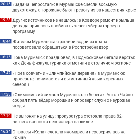
«Задача непростая»: в Мурманске снесли восьмую
20:16
двухэтажку, а горожане бьют тревогу из-за нашествия крыс
Других источников не нашлось: в Ковдоре ремонт крыльца
19:23
детсада пришлось пробивать через губернаторскую
программу
Жителям Мурманска с ржавой водой из крана
18:44
посоветовали обращаться в Роспотребнадзор
Пока Мурманск праздновал, в Подмосковье бегали версты:
18:15
как День физкультурника отметили в столичном регионе
«Ноев ковчег» и «Олимпийская деревня» в Мурманске:
17:47
проверьте, понимаете ли вы истинный язык коренных
северян
«Олимпийский символ Мурманского берега»: Антон Чайко
17:23
собрал пять вёдер морошки и опроверг слухи о неурожае
ягоды
Не выгонят на улицу: прокуратура отстояла права 82-
17:10
летнего военного пенсионера на жилье
С трассы «Кола» слетела иномарка и перевернулась на
16:34
крышу