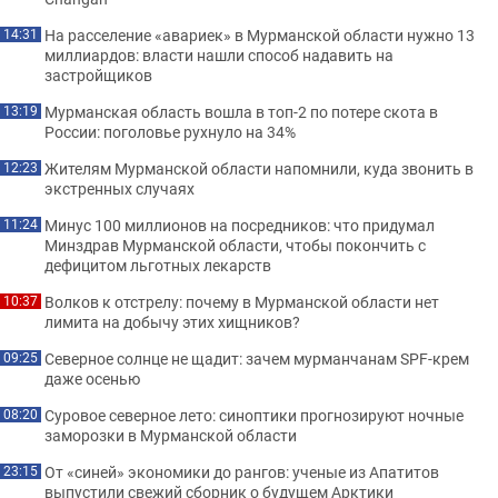
На расселение «авариек» в Мурманской области нужно 13
14:31
миллиардов: власти нашли способ надавить на
застройщиков
Мурманская область вошла в топ-2 по потере скота в
13:19
России: поголовье рухнуло на 34%
Жителям Мурманской области напомнили, куда звонить в
12:23
экстренных случаях
Минус 100 миллионов на посредников: что придумал
11:24
Минздрав Мурманской области, чтобы покончить с
дефицитом льготных лекарств
Волков к отстрелу: почему в Мурманской области нет
10:37
лимита на добычу этих хищников?
Северное солнце не щадит: зачем мурманчанам SPF-крем
09:25
даже осенью
Суровое северное лето: синоптики прогнозируют ночные
08:20
заморозки в Мурманской области
От «синей» экономики до рангов: ученые из Апатитов
23:15
выпустили свежий сборник о будущем Арктики