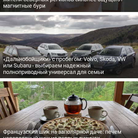
магнитные бури
«Дальнобойщики» с пробегом: Volvo, Skoda, VW
или Subaru - выбираем надежный
полноприводный универсал для семьи
Французский шик на заполярной даче: печем
невероятный киш из первых лисичек