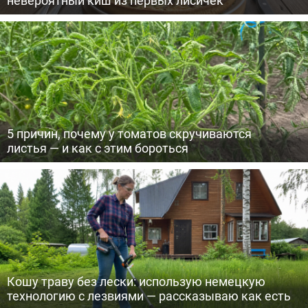
5 причин, почему у томатов скручиваются
листья — и как с этим бороться
Кошу траву без лески: использую немецкую
технологию с лезвиями — рассказываю как есть