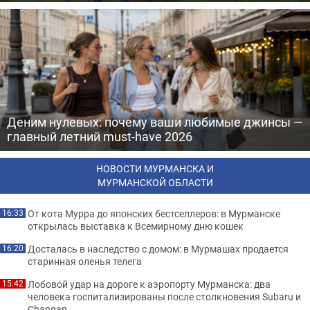
Деним нулевых: почему ваши любимые джинсы —
главный летний must-have 2026
НОВОСТИ МУРМАНСКА И
МУРМАНСКОЙ ОБЛАСТИ
От кота Мурра до японских бестселлеров: в Мурманске
16:33
открылась выставка к Всемирному дню кошек
Досталась в наследство с домом: в Мурмашах продается
16:20
старинная оленья телега
Лобовой удар на дороге к аэропорту Мурманска: два
15:42
человека госпитализированы после столкновения Subaru и
Changan