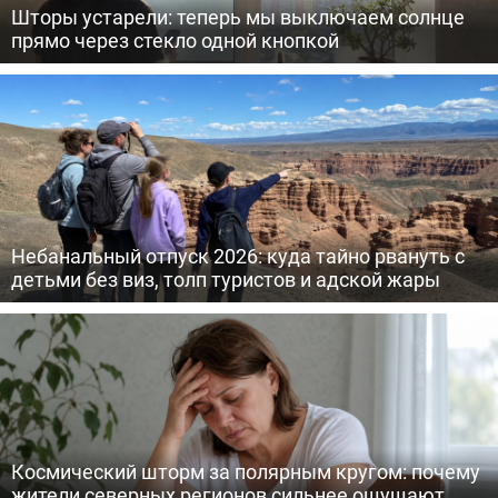
Шторы устарели: теперь мы выключаем солнце
прямо через стекло одной кнопкой
Небанальный отпуск 2026: куда тайно рвануть с
детьми без виз, толп туристов и адской жары
Космический шторм за полярным кругом: почему
жители северных регионов сильнее ощущают