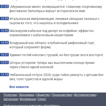
«Мурманская миля» возвращается: главному спортивному
21:25
фестивалю Заполярья вернут историческое имя
Итальянская импровизация: ленивая овощная лазанья с
16:39
сыром из того, что нашлось в холодильнике
Маскируем кабачки под десерт из кофейни: эффектно
16:36
справляемся с кабачковым нашествием
Воздушный как облако: клубничный шифоновый торт,
16:54
который сохраняет форму
Удивил гостей кексом с грушей, но без груши: все в восторге
16:21
Шторы устарели: теперь мы выключаем солнце прямо
15:31
через стекло одной кнопкой
Небанальный отпуск 2026: куда тайно рвануть с детьми без
13:18
виз, толп туристов и адской жары
Все новости
Политика
|
Экономика
|
Общество
|
Происшествия
|
Фоторепортажи
|
Авторское
|
Интересное
|
Спорт
Информационное агентство «Nord-News»