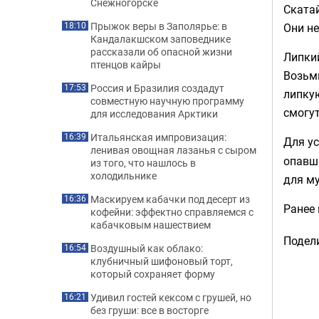
Снежногорске
Скатай
Прыжок веры в Заполярье: в
Они не
18:10
Кандалакшском заповеднике
рассказали об опасной жизни
Липкий
птенцов кайры
Возьми
Россия и Бразилия создадут
17:53
липкую
совместную научную программу
смогут
для исследования Арктики
Итальянская импровизация:
16:39
Для у
ленивая овощная лазанья с сыром
опавши
из того, что нашлось в
холодильнике
для му
Маскируем кабачки под десерт из
16:36
Ранее
кофейни: эффектно справляемся с
кабачковым нашествием
Подели
Воздушный как облако:
16:54
клубничный шифоновый торт,
который сохраняет форму
Удивил гостей кексом с грушей, но
16:21
без груши: все в восторге