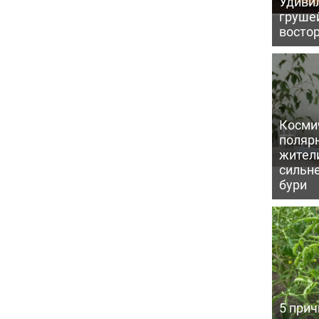
Удивил
грушей
восто
Косми
поляр
жител
сильн
бури
5 прич