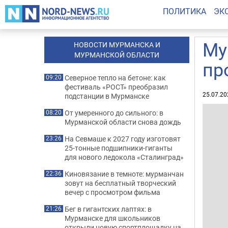
ПОЛИТИКА
ЭК
Му
НОВОСТИ МУРМАНСКА И
МУРМАНСКОЙ ОБЛАСТИ
пр
Северное тепло на бетоне: как
09:20
фестиваль «РОСТ» преобразил
25.07.20
подстанции в Мурманске
От умеренного до сильного: в
08:20
Мурманской области снова дождь
На Севмаше к 2027 году изготовят
23:26
25-тонные подшипники-гиганты
для нового ледокола «Сталинград»
Киновязание в темноте: мурманчан
22:36
зовут на бесплатный творческий
вечер с просмотром фильма
Бег в гигантских лаптях: в
21:26
Мурманске для школьников
открыли новую спортплощадку на