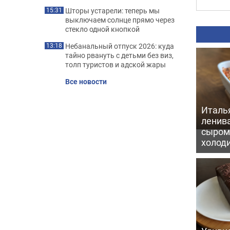
Шторы устарели: теперь мы
15:31
выключаем солнце прямо через
стекло одной кнопкой
Небанальный отпуск 2026: куда
13:18
тайно рвануть с детьми без виз,
толп туристов и адской жары
Все новости
Италь
ленив
сыром 
холод