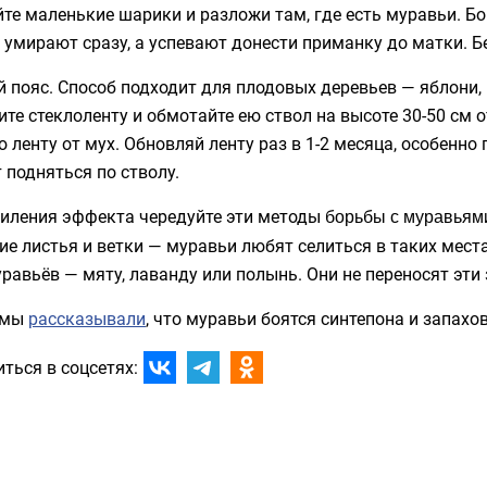
те маленькие шарики и разложи там, где есть муравьи. Б
 умирают сразу, а успевают донести приманку до матки. Б
 пояс. Способ подходит для плодовых деревьев — яблони, 
те стеклоленту и обмотайте ею ствол на высоте 30-50 см 
 ленту от мух. Обновляй ленту раз в 1-2 месяца, особенно
 подняться по стволу.
силения эффекта чередуйте эти методы
борьбы с муравьям
е листья и ветки — муравьи любят селиться в таких мест
равьёв — мяту, лаванду или полынь. Они не переносят эти 
 мы
рассказывали
, что муравьи боятся синтепона и запахов
ться в соцсетях: