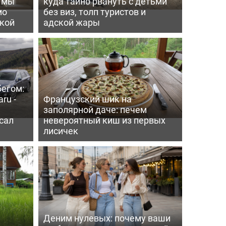
ь мы
куда тайно рвануть с детьми
мо
без виз, толп туристов и
пкой
адской жары
бегом:
ru -
Французский шик на
заполярной даче: печем
сал
невероятный киш из первых
лисичек
Деним нулевых: почему ваши