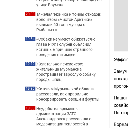
улице Баумана
Тяжелая техника и тонны отходов:
20:38
волонтеры «Чистой Арктики»
вывезли 60 тонн мусора с
Рыбачьего
«Собаки не умеют обижаться»:
19:54
глава РКФ Голубев объяснил
истинные причины странного
поведения питомцев
Эффек
Желательно пенсионеру:
19:50
жительница Мурманска
Замучи
пристраивает взрослую собаку
посад
породы шпиц
прогон
Жителям Мурманской области
19:35
рассказали, как правильно
Нашаты
консервировать овощи и фрукты
хозяйс
Неудобства временны:
18:33
Повтор
администрация ЗАТО
Александровск рассказала о
Борная
модернизации теплосетей в