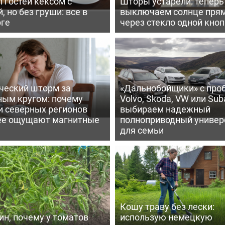
 гостей кексом с
Шторы устарели: тепер
, но без груши: все в
выключаем солнце пря
рге
через стекло одной кно
ческий шторм за
«Дальнобойщики» с про
ным кругом: почему
Volvo, Skoda, VW или Suba
и северных регионов
выбираем надежный
ее ощущают магнитные
полноприводный универ
для семьи
Кошу траву без лески:
ин, почему у томатов
использую немецкую