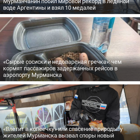
Мурманчанин побил мировой рекорд в ледяной
воде Аргентины и взял 10 медалей
«Сырые сосиски и недовареная гречка»: чем
кормят пассажиров задержанных рейсов в
аэропорту Мурманска
«Влетит в копеечку» или спасение природы: у
жителей Мурманска вызвал споры новый