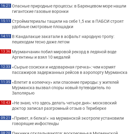
Опасные природные процессы: в Баренцевом море нашли
16:21
гигантские газовые воронки
Стройматериалы тащили на себе 1,5 км: в ПАБСИ строят
15:11
удобные смотровые площадки
В Кандалакше закатали в асфальт народную тропу:
14:11
пешеходам тесно даже летом
Мурманчанин побил мировой рекорд в ледяной воде
13:36
Аргентины и взял 10 медалей
«Сырые сосиски и недовареная гречка»: чем кормят
12:33
пассажиров задержанных рейсов в аэропорту Мурманска
«Влетит в копеечку» или спасение природы: у жителей
11:35
Мурманска вызвал споры новый путеводитель по
Заполярью
«Не знаю, что здесь делать четыре дня»: московский
10:43
доктор записал разгромный отзыв о Териберке
«Привет, я белка!»: на мурманской экотропе установили
09:21
говорящие инфостенды
Пикники откладываются: воскресенье в Мурманской
08:20