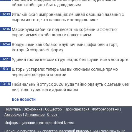
области обещает быть дождливым
Итальянская импровизация: ленивая овощная лазанья с
16:39
сыром из того, что нашлось в холодильнике
Маскируем кабачки под десерт из кофейни: эффектно
16:36
справляемся с кабачковым нашествием
Воздушный как облако: клубничный шифоновый торт,
16:54
который сохраняет форму
Удивил гостей кексом с грушей, но без груши: все в восторге
16:21
Шторы устарели: теперь мы выключаем солнце прямо
15:31
через стекло одной кнопкой
Небанальный отпуск 2026: куда тайно рвануть с детьми без
13:18
виз, толп туристов и адской жары
Все новости
Политика
|
Экономика
|
Общество
|
Происшествия
|
Фоторепортажи
|
Авторское
|
Интересное
|
Спорт
Информационное агентство «Nord-News»
Запись о регистрации средства массовой информации «Nord-News» Эл