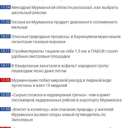
Минздрав Мурманской области рассказал, как выбрать
17:24
школьный рюкзак
Оксана из Мурманска продает довоенного соломенного
17:20
малыша
Опасные природные процессы: в Баренцевом море нашли
16:21
гигантские газовые воронки
Стройматериалы тащили на себе 1,5 км: в ПАБСИ строят
15:11
удобные смотровые площадки
В Кандалакше закатали в асфальт народную тропу:
14:11
пешеходам тесно даже летом
Мурманчанин побил мировой рекорд в ледяной воде
13:36
Аргентины и взял 10 медалей
«Сырые сосиски и недовареная гречка»: чем кормят
12:33
пассажиров задержанных рейсов в аэропорту Мурманска
«Влетит в копеечку» или спасение природы: у жителей
11:35
Мурманска вызвал споры новый путеводитель по
Заполярью