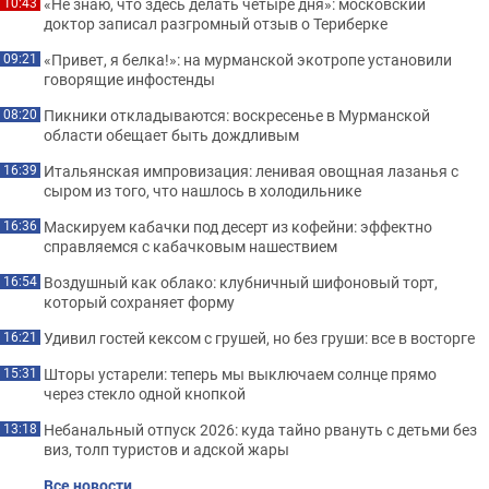
«Не знаю, что здесь делать четыре дня»: московский
10:43
доктор записал разгромный отзыв о Териберке
«Привет, я белка!»: на мурманской экотропе установили
09:21
говорящие инфостенды
Пикники откладываются: воскресенье в Мурманской
08:20
области обещает быть дождливым
Итальянская импровизация: ленивая овощная лазанья с
16:39
сыром из того, что нашлось в холодильнике
Маскируем кабачки под десерт из кофейни: эффектно
16:36
справляемся с кабачковым нашествием
Воздушный как облако: клубничный шифоновый торт,
16:54
который сохраняет форму
Удивил гостей кексом с грушей, но без груши: все в восторге
16:21
Шторы устарели: теперь мы выключаем солнце прямо
15:31
через стекло одной кнопкой
Небанальный отпуск 2026: куда тайно рвануть с детьми без
13:18
виз, толп туристов и адской жары
Все новости