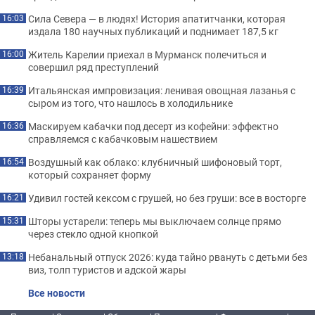
Сила Севера — в людях! История апатитчанки, которая
16:03
издала 180 научных публикаций и поднимает 187,5 кг
Житель Карелии приехал в Мурманск полечиться и
16:00
совершил ряд преступлений
Итальянская импровизация: ленивая овощная лазанья с
16:39
сыром из того, что нашлось в холодильнике
Маскируем кабачки под десерт из кофейни: эффектно
16:36
справляемся с кабачковым нашествием
Воздушный как облако: клубничный шифоновый торт,
16:54
который сохраняет форму
Удивил гостей кексом с грушей, но без груши: все в восторге
16:21
Шторы устарели: теперь мы выключаем солнце прямо
15:31
через стекло одной кнопкой
Небанальный отпуск 2026: куда тайно рвануть с детьми без
13:18
виз, толп туристов и адской жары
Все новости