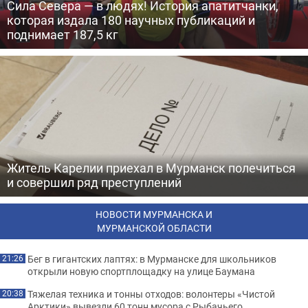
Сила Севера — в людях! История апатитчанки,
которая издала 180 научных публикаций и
поднимает 187,5 кг
Житель Карелии приехал в Мурманск полечиться
и совершил ряд преступлений
НОВОСТИ МУРМАНСКА И
МУРМАНСКОЙ ОБЛАСТИ
Бег в гигантских лаптях: в Мурманске для школьников
21:26
открыли новую спортплощадку на улице Баумана
Тяжелая техника и тонны отходов: волонтеры «Чистой
20:38
Арктики» вывезли 60 тонн мусора с Рыбачьего