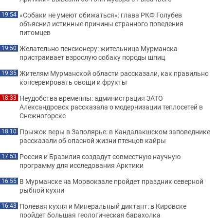
«Собаки не умеют обижаться»: глава РКФ Голубев
19:54
объяснил истинные причины странного поведения
питомцев
Желательно пенсионеру: жительница Мурманска
19:50
пристраивает взрослую собаку породы шпиц
Жителям Мурманской области рассказали, как правильно
19:35
консервировать овощи и фрукты
Неудобства временны: администрация ЗАТО
18:33
Александровск рассказала о модернизации теплосетей в
Снежногорске
Прыжок веры в Заполярье: в Кандалакшском заповеднике
18:10
рассказали об опасной жизни птенцов кайры
Россия и Бразилия создадут совместную научную
17:53
программу для исследования Арктики
В Мурманске на Морвокзале пройдет праздник северной
16:55
рыбной кухни
Полевая кухня и Минеральный диктант: в Кировске
16:43
пройдет большая геологическая барахолка