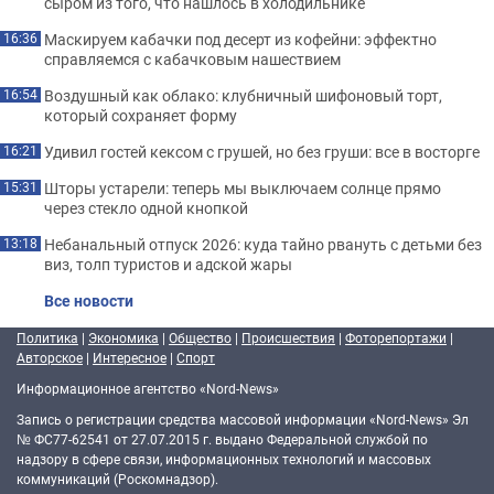
сыром из того, что нашлось в холодильнике
Маскируем кабачки под десерт из кофейни: эффектно
16:36
справляемся с кабачковым нашествием
Воздушный как облако: клубничный шифоновый торт,
16:54
который сохраняет форму
Удивил гостей кексом с грушей, но без груши: все в восторге
16:21
Шторы устарели: теперь мы выключаем солнце прямо
15:31
через стекло одной кнопкой
Небанальный отпуск 2026: куда тайно рвануть с детьми без
13:18
виз, толп туристов и адской жары
Все новости
Политика
|
Экономика
|
Общество
|
Происшествия
|
Фоторепортажи
|
Авторское
|
Интересное
|
Спорт
Информационное агентство «Nord-News»
Запись о регистрации средства массовой информации «Nord-News» Эл
№ ФС77-62541 от 27.07.2015 г. выдано Федеральной службой по
надзору в сфере связи, информационных технологий и массовых
коммуникаций (Роскомнадзор).