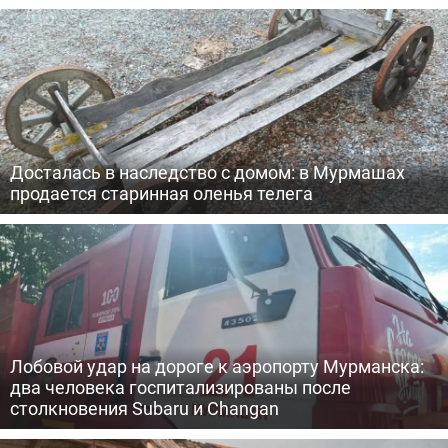
Досталась в наследство с домом: в Мурмашах
продается старинная оленья телега
Лобовой удар на дороге к аэропорту Мурманска:
два человека госпитализированы после
столкновения Subaru и Changan