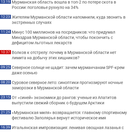
Мурманская область вошла в топ-2 по потере скота в
13:19
России: поголовье рухнуло на 34%
Жителям Мурманской области напомнили, куда звонить в
12:23
экстренных случаях
Минус 100 миллионов на посредников: что придумал
11:24
Минздрав Мурманской области, чтобы покончить с
дефицитом льготных лекарств
Волков к отстрелу: почему в Мурманской области нет
10:37
лимита на добычу этих хищников?
Северное солнце не щадит: зачем мурманчанам SPF-крем
09:25
даже осенью
Суровое северное лето: синоптики прогнозируют ночные
08:20
заморозки в Мурманской области
От «синей» экономики до рангов: ученые из Апатитов
23:15
выпустили свежий сборник о будущем Арктики
«Мурманская миля» возвращается: главному спортивному
21:25
фестивалю Заполярья вернут историческое имя
Итальянская импровизация: ленивая овощная лазанья с
16:39