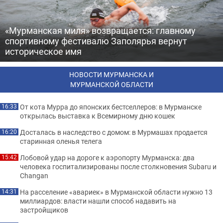
«Мурманская миля» возвращается: главному
спортивному фестивалю Заполярья вернут
историческое имя
НОВОСТИ МУРМАНСКА И
МУРМАНСКОЙ ОБЛАСТИ
От кота Мурра до японских бестселлеров: в Мурманске
16:33
открылась выставка к Всемирному дню кошек
Досталась в наследство с домом: в Мурмашах продается
16:20
старинная оленья телега
Лобовой удар на дороге к аэропорту Мурманска: два
15:42
человека госпитализированы после столкновения Subaru и
Changan
На расселение «авариек» в Мурманской области нужно 13
14:31
миллиардов: власти нашли способ надавить на
застройщиков