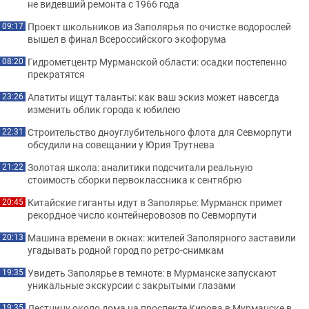
не видевший ремонта с 1966 года
Проект школьников из Заполярья по очистке водорослей
09:17
вышел в финал Всероссийского экофорума
Гидрометцентр Мурманской области: осадки постепенно
08:20
прекратятся
Апатиты ищут таланты: как ваш эскиз может навсегда
23:26
изменить облик города к юбилею
Строительство дноуглубительного флота для Севморпути
22:31
обсудили на совещании у Юрия Трутнева
Золотая школа: аналитики подсчитали реальную
21:22
стоимость сборки первоклассника к сентябрю
Китайские гиганты идут в Заполярье: Мурманск примет
20:45
рекордное число контейнеровозов по Севморпути
Машина времени в окнах: жителей Заполярного заставили
20:13
угадывать родной город по ретро-снимкам
Увидеть Заполярье в темноте: в Мурманске запускают
19:35
уникальные экскурсии с закрытыми глазами
Лестницу около дома на проспекте Кирова в Мурманске в
19:35