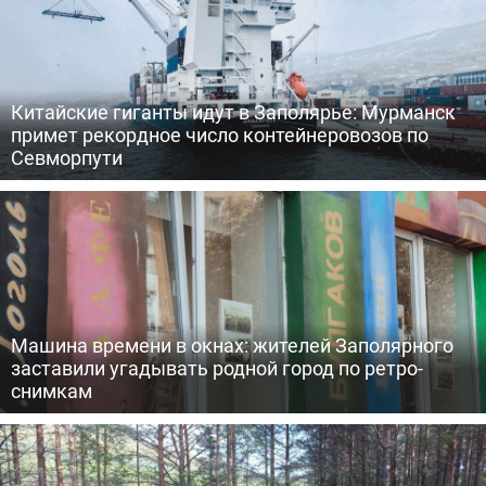
Китайские гиганты идут в Заполярье: Мурманск
примет рекордное число контейнеровозов по
Севморпути
Машина времени в окнах: жителей Заполярного
заставили угадывать родной город по ретро-
снимкам