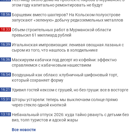
этом году капитально ремонтировать не будут
Борщевик вместо шахтеров? На Кольском полуострове
18:56
запускают «зеленую» добычу редкоземельных металлов
Объем строительных работ в Мурманской области
18:33
превысил 61 миллиард рублей
Итальянская импровизация: ленивая овощная лазанья с
16:39
сыром из того, что нашлось в холодильнике
Маскируем кабачки под десерт из кофейни: эффектно
16:36
справляемся с кабачковым нашествием
Воздушный как облако: клубничный шифоновый торт,
16:54
который сохраняет форму
Удивил гостей кексом с грушей, но без груши: все в восторге
16:21
Шторы устарели: теперь мы выключаем солнце прямо
15:31
через стекло одной кнопкой
Небанальный отпуск 2026: куда тайно рвануть с детьми без
13:18
виз, толп туристов и адской жары
Все новости