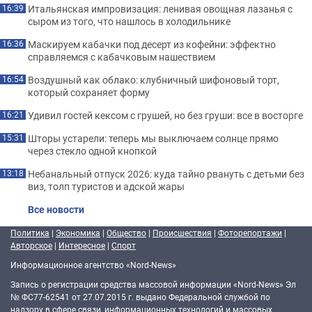
Итальянская импровизация: ленивая овощная лазанья с
16:39
сыром из того, что нашлось в холодильнике
Маскируем кабачки под десерт из кофейни: эффектно
16:36
справляемся с кабачковым нашествием
Воздушный как облако: клубничный шифоновый торт,
16:54
который сохраняет форму
Удивил гостей кексом с грушей, но без груши: все в восторге
16:21
Шторы устарели: теперь мы выключаем солнце прямо
15:31
через стекло одной кнопкой
Небанальный отпуск 2026: куда тайно рвануть с детьми без
13:18
виз, толп туристов и адской жары
Все новости
Политика
|
Экономика
|
Общество
|
Происшествия
|
Фоторепортажи
|
Авторское
|
Интересное
|
Спорт
Информационное агентство «Nord-News»
Запись о регистрации средства массовой информации «Nord-News» Эл
№ ФС77-62541 от 27.07.2015 г. выдано Федеральной службой по
надзору в сфере связи, информационных технологий и массовых