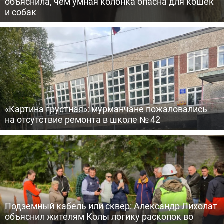
объяснила, чем умная колонка опасна для кошек
и собак
«Картина грустная»: мурманчане пожаловались
на отсутствие ремонта в школе № 42
Подземный кабель или сквер: Александр Лихолат
объяснил жителям Колы логику раскопок во