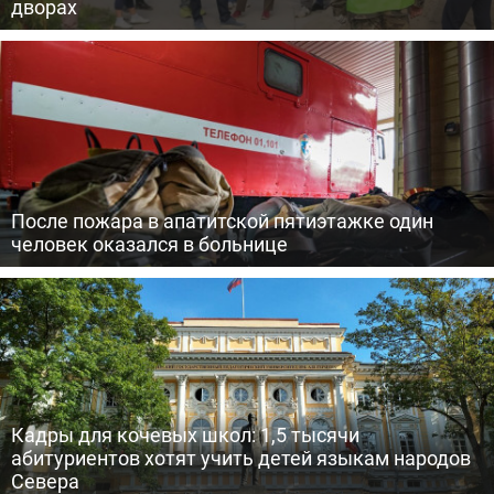
дворах
После пожара в апатитской пятиэтажке один
человек оказался в больнице
Кадры для кочевых школ: 1,5 тысячи
абитуриентов хотят учить детей языкам народов
Севера