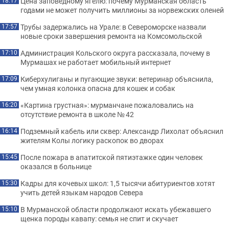
Цена заповедному ягелю: почему Мурманская область
18:17
годами не может получить миллионы за норвежских оленей
Трубы задержались на Урале: в Североморске назвали
17:57
новые сроки завершения ремонта на Комсомольской
Администрация Кольского округа рассказала, почему в
17:10
Мурмашах не работает мобильный интернет
Киберхулиганы и пугающие звуки: ветеринар объяснила,
17:09
чем умная колонка опасна для кошек и собак
«Картина грустная»: мурманчане пожаловались на
16:20
отсутствие ремонта в школе № 42
Подземный кабель или сквер: Александр Лихолат объяснил
16:14
жителям Колы логику раскопок во дворах
После пожара в апатитской пятиэтажке один человек
15:45
оказался в больнице
Кадры для кочевых школ: 1,5 тысячи абитуриентов хотят
15:30
учить детей языкам народов Севера
В Мурманской области продолжают искать убежавшего
15:10
щенка породы кавапу: семья не спит и скучает