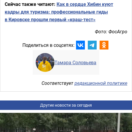
Сейчас также читают:
Как в сердце Хибин куют
кадры для туризма: профессиональные гиды
в Кировске прошли первый «краш-тест»
Фото: ФосАгро
Поделиться в соцсетях:
Тамара Соловьева
Соответствует
редакционной политике
Другие новости за сегодня