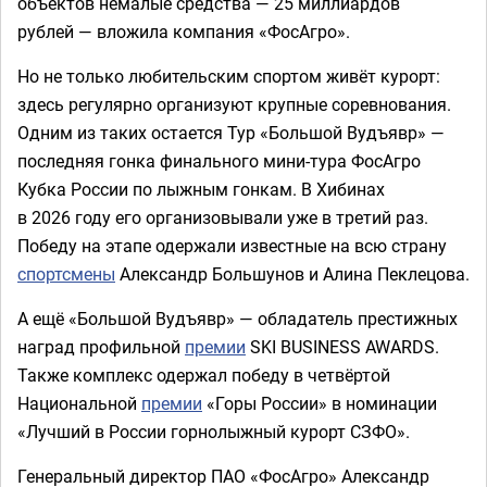
объектов немалые средства — 25 миллиардов
рублей — вложила компания «ФосАгро».
Но не только любительским спортом живёт курорт:
здесь регулярно организуют крупные соревнования.
Одним из таких остается Тур «Большой Вудъявр» —
последняя гонка финального мини-тура ФосАгро
Кубка России по лыжным гонкам. В Хибинах
в 2026 году его организовывали уже в третий раз.
Победу на этапе одержали известные на всю страну
спортсмены
Александр Большунов и Алина Пеклецова.
А ещё «Большой Вудъявр» — обладатель престижных
наград профильной
премии
SKI BUSINESS AWARDS.
Также комплекс одержал победу в четвёртой
Национальной
премии
«Горы России» в номинации
«Лучший в России горнолыжный курорт СЗФО».
Генеральный директор ПАО «ФосАгро» Александр