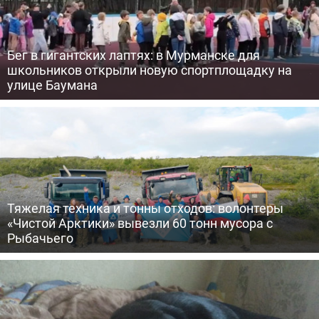
Бег в гигантских лаптях: в Мурманске для
школьников открыли новую спортплощадку на
улице Баумана
Тяжелая техника и тонны отходов: волонтеры
«Чистой Арктики» вывезли 60 тонн мусора с
Рыбачьего