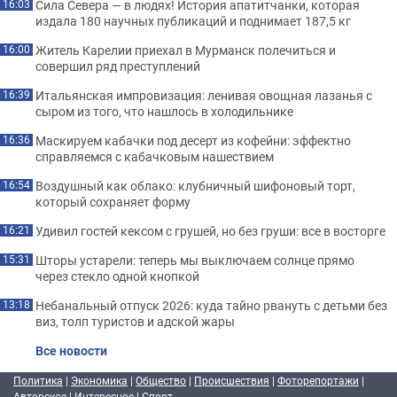
Сила Севера — в людях! История апатитчанки, которая
16:03
издала 180 научных публикаций и поднимает 187,5 кг
Житель Карелии приехал в Мурманск полечиться и
16:00
совершил ряд преступлений
Итальянская импровизация: ленивая овощная лазанья с
16:39
сыром из того, что нашлось в холодильнике
Маскируем кабачки под десерт из кофейни: эффектно
16:36
справляемся с кабачковым нашествием
Воздушный как облако: клубничный шифоновый торт,
16:54
который сохраняет форму
Удивил гостей кексом с грушей, но без груши: все в восторге
16:21
Шторы устарели: теперь мы выключаем солнце прямо
15:31
через стекло одной кнопкой
Небанальный отпуск 2026: куда тайно рвануть с детьми без
13:18
виз, толп туристов и адской жары
Все новости
Политика
|
Экономика
|
Общество
|
Происшествия
|
Фоторепортажи
|
Авторское
|
Интересное
|
Спорт