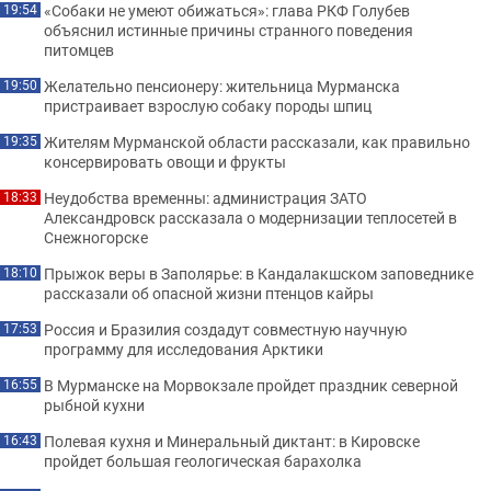
«Собаки не умеют обижаться»: глава РКФ Голубев
19:54
объяснил истинные причины странного поведения
питомцев
Желательно пенсионеру: жительница Мурманска
19:50
пристраивает взрослую собаку породы шпиц
Жителям Мурманской области рассказали, как правильно
19:35
консервировать овощи и фрукты
Неудобства временны: администрация ЗАТО
18:33
Александровск рассказала о модернизации теплосетей в
Снежногорске
Прыжок веры в Заполярье: в Кандалакшском заповеднике
18:10
рассказали об опасной жизни птенцов кайры
Россия и Бразилия создадут совместную научную
17:53
программу для исследования Арктики
В Мурманске на Морвокзале пройдет праздник северной
16:55
рыбной кухни
Полевая кухня и Минеральный диктант: в Кировске
16:43
пройдет большая геологическая барахолка