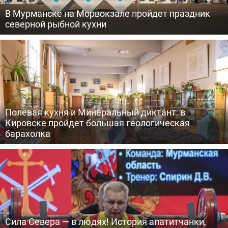
В Мурманске на Морвокзале пройдет праздник
северной рыбной кухни
Полевая кухня и Минеральный диктант: в
Кировске пройдет большая геологическая
барахолка
Сила Севера — в людях! История апатитчанки,