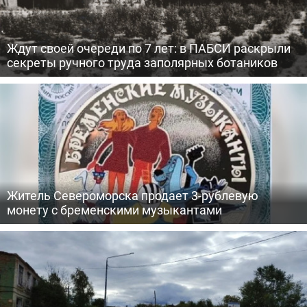
Ждут своей очереди по 7 лет: в ПАБСИ раскрыли
секреты ручного труда заполярных ботаников
Житель Североморска продает 3-рублевую
монету с бременскими музыкантами