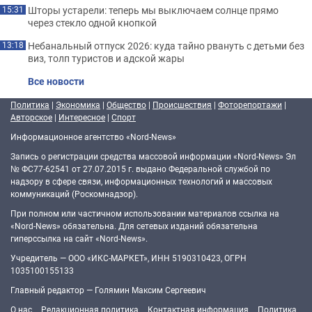
Шторы устарели: теперь мы выключаем солнце прямо
15:31
через стекло одной кнопкой
Небанальный отпуск 2026: куда тайно рвануть с детьми без
13:18
виз, толп туристов и адской жары
Все новости
Политика
|
Экономика
|
Общество
|
Происшествия
|
Фоторепортажи
|
Авторское
|
Интересное
|
Спорт
Информационное агентство «Nord-News»
Запись о регистрации средства массовой информации «Nord-News» Эл
№ ФС77-62541 от 27.07.2015 г. выдано Федеральной службой по
надзору в сфере связи, информационных технологий и массовых
коммуникаций (Роскомнадзор).
При полном или частичном использовании материалов ссылка на
«Nord-News» обязательна. Для сетевых изданий обязательна
гиперссылка на сайт «Nord-News».
Учредитель — ООО «ИКС-МАРКЕТ», ИНН 5190310423, ОГРН
1035100155133
Главный редактор — Голямин Максим Сергеевич
О нас
Редакционная политика
Контактная информация
Политика