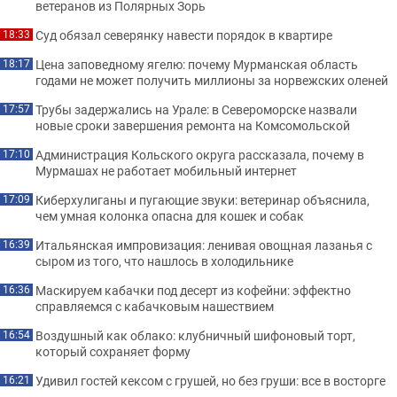
ветеранов из Полярных Зорь
Суд обязал северянку навести порядок в квартире
18:33
Цена заповедному ягелю: почему Мурманская область
18:17
годами не может получить миллионы за норвежских оленей
Трубы задержались на Урале: в Североморске назвали
17:57
новые сроки завершения ремонта на Комсомольской
Администрация Кольского округа рассказала, почему в
17:10
Мурмашах не работает мобильный интернет
Киберхулиганы и пугающие звуки: ветеринар объяснила,
17:09
чем умная колонка опасна для кошек и собак
Итальянская импровизация: ленивая овощная лазанья с
16:39
сыром из того, что нашлось в холодильнике
Маскируем кабачки под десерт из кофейни: эффектно
16:36
справляемся с кабачковым нашествием
Воздушный как облако: клубничный шифоновый торт,
16:54
который сохраняет форму
Удивил гостей кексом с грушей, но без груши: все в восторге
16:21