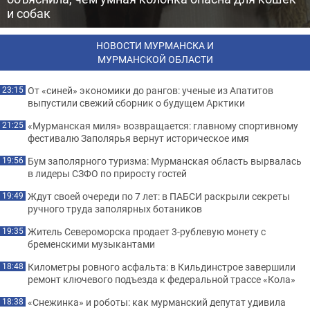
и собак
НОВОСТИ МУРМАНСКА И
МУРМАНСКОЙ ОБЛАСТИ
От «синей» экономики до рангов: ученые из Апатитов
23:15
выпустили свежий сборник о будущем Арктики
«Мурманская миля» возвращается: главному спортивному
21:25
фестивалю Заполярья вернут историческое имя
Бум заполярного туризма: Мурманская область вырвалась
19:56
в лидеры СЗФО по приросту гостей
Ждут своей очереди по 7 лет: в ПАБСИ раскрыли секреты
19:49
ручного труда заполярных ботаников
Житель Североморска продает 3-рублевую монету с
19:35
бременскими музыкантами
Километры ровного асфальта: в Кильдинстрое завершили
18:48
ремонт ключевого подъезда к федеральной трассе «Кола»
«Снежинка» и роботы: как мурманский депутат удивила
18:38