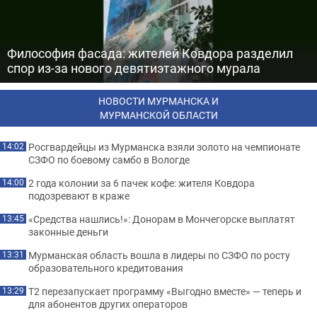
Философия фасада: жителей Ковдора разделил
спор из-за нового девятиэтажного мурала
НОВОСТИ МУРМАНСКА И
МУРМАНСКОЙ ОБЛАСТИ
Росгвардейцы из Мурманска взяли золото на чемпионате
14:02
СЗФО по боевому самбо в Вологде
2 года колонии за 6 пачек кофе: жителя Ковдора
14:00
подозревают в краже
«Средства нашлись!»: Донорам в Мончегорске выплатят
13:45
законные деньги
Мурманская область вошла в лидеры по СЗФО по росту
13:31
образовательного кредитования
Т2 перезапускает программу «Выгодно вместе» — теперь и
13:29
для абонентов других операторов