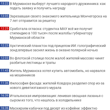
В Мурманске выберут лучшего народного дружинника: как
13:22
подать заявку и получить награду
Зарезавшая своего знакомого жительница Мончегорска на
13:05
7 лет отправится за решетку
Сработала огласка: студентка МАУ всё же получит
12:25
стипендию в 100 тысяч после жалобы губернатору
Мурманской области
Арктический планктон под прицелом ИИ: голографический
12:23
зонд впервые заснял жизнь в океане полярной ночью
Во флотской столице после жалоб жителей массово чинят
12:03
разбитые лестницы и трапы
Житель Мурманска хотел купить автомобиль, но нарвался
11:43
на мошенников
Философия фасада: жителей Ковдора разделил спор из-за
11:36
нового девятиэтажного мурала
Итальянская импровизация: ленивая овощная лазанья с
16:39
сыром из того, что нашлось в холодильнике
Маскируем кабачки под десерт из кофейни: эффектно
16:36