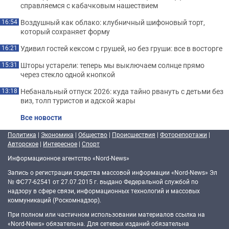
справляемся с кабачковым нашествием
Воздушный как облако: клубничный шифоновый торт,
16:54
который сохраняет форму
Удивил гостей кексом с грушей, но без груши: все в восторге
16:21
Шторы устарели: теперь мы выключаем солнце прямо
15:31
через стекло одной кнопкой
Небанальный отпуск 2026: куда тайно рвануть с детьми без
13:18
виз, толп туристов и адской жары
Все новости
Политика
|
Экономика
|
Общество
|
Происшествия
|
Фоторепортажи
|
Авторское
|
Интересное
|
Спорт
Информационное агентство «Nord-News»
Запись о регистрации средства массовой информации «Nord-News» Эл
№ ФС77-62541 от 27.07.2015 г. выдано Федеральной службой по
надзору в сфере связи, информационных технологий и массовых
коммуникаций (Роскомнадзор).
При полном или частичном использовании материалов ссылка на
«Nord-News» обязательна. Для сетевых изданий обязательна