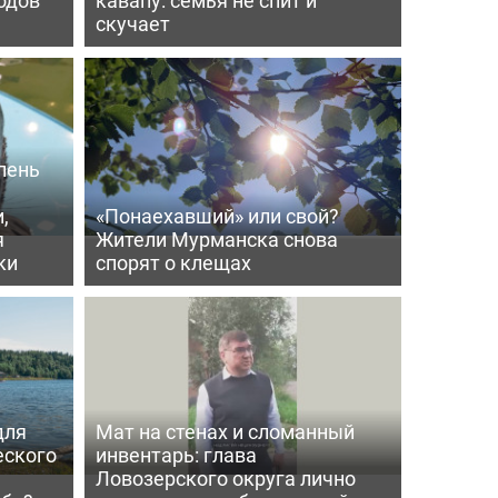
скучает
лень
,
«Понаехавший» или свой?
я
Жители Мурманска снова
ки
спорят о клещах
для
Мат на стенах и сломанный
еского
инвентарь: глава
Ловозерского округа лично