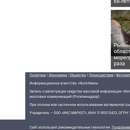
68-ле
Рыбны
област
морепр
раза
Политика
|
Экономика
|
Общество
|
Происшествия
|
Фоторе
Информационное агентство «Nord-News»
Запись о регистрации средства массовой информации «Nor
массовых коммуникаций (Роскомнадзор).
При полном или частичном использовании материалов ссыл
Учредитель — ООО «ИКС-МАРКЕТ», ИНН 5190310423, ОГРН
Главный редактор — Голямин Максим Сергеевич
Cайт использует рекомендательные технологии.
Подробнее
О нас
Редакционная политика
Контактная информация