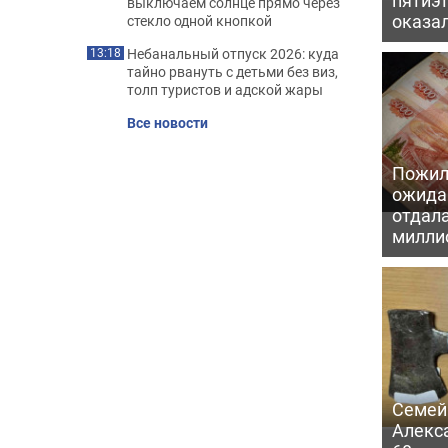
выключаем солнце прямо через
оказал
стекло одной кнопкой
Небанальный отпуск 2026: куда
13:18
тайно рвануть с детьми без виз,
толп туристов и адской жары
Все новости
Пожил
ожида
отдал
милли
Семей
Алекс