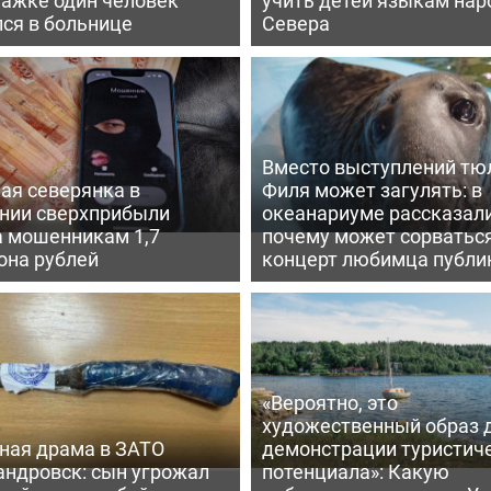
ся в больнице
Севера
Вместо выступлений тю
ая северянка в
Филя может загулять: в
нии сверхприбыли
океанариуме рассказали
а мошенникам 1,7
почему может сорватьс
она рублей
концерт любимца публи
«Вероятно, это
художественный образ 
ная драма в ЗАТО
демонстрации туристич
андровск: сын угрожал
потенциала»: Какую