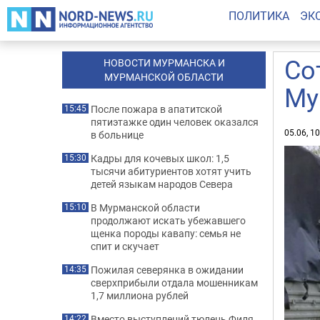
ПОЛИТИКА
ЭК
Со
НОВОСТИ МУРМАНСКА И
МУРМАНСКОЙ ОБЛАСТИ
Му
После пожара в апатитской
15:45
пятиэтажке один человек оказался
05.06, 1
в больнице
Кадры для кочевых школ: 1,5
15:30
тысячи абитуриентов хотят учить
детей языкам народов Севера
В Мурманской области
15:10
продолжают искать убежавшего
щенка породы кавапу: семья не
спит и скучает
Пожилая северянка в ожидании
14:35
сверхприбыли отдала мошенникам
1,7 миллиона рублей
Вместо выступлений тюлень Филя
14:22