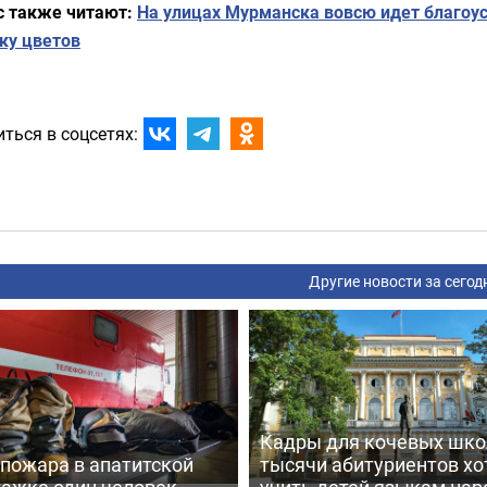
с также читают:
На улицах Мурманска вовсю идет благоус
ку цветов
ться в соцсетях:
Другие новости за сегод
Кадры для кочевых школ
 пожара в апатитской
тысячи абитуриентов хо
тажке один человек
учить детей языкам нар