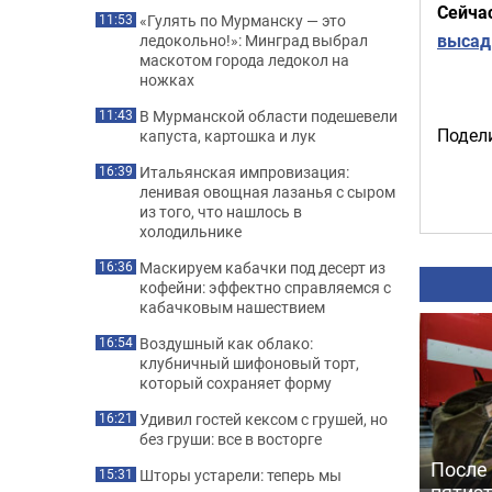
Сейча
«Гулять по Мурманску — это
11:53
высад
ледокольно!»: Минград выбрал
маскотом города ледокол на
ножках
В Мурманской области подешевели
11:43
Подели
капуста, картошка и лук
Итальянская импровизация:
16:39
ленивая овощная лазанья с сыром
из того, что нашлось в
холодильнике
Маскируем кабачки под десерт из
16:36
кофейни: эффектно справляемся с
кабачковым нашествием
Воздушный как облако:
16:54
клубничный шифоновый торт,
который сохраняет форму
Удивил гостей кексом с грушей, но
16:21
без груши: все в восторге
После
Шторы устарели: теперь мы
15:31
пятиэ