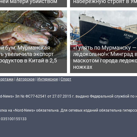
тней матери убийством
набережную строят в У
й бум: Мурманская
«Гулять по Мурманску —
ь увеличила экспорт
ледокольно!»: Минград 
одуктов в Китай в 2,5
маскотом города ледоко
ножках
портажи
|
Авторское
|
Интересное
|
Спорт
d-News» Эл № ФС77-62541 от 27.07.2015 г. выдано Федеральной службой по 
ка на «Nord-News» обязательна. Для сетевых изданий обязательна гиперссы
 1035100155133
Политика конфиденциальности