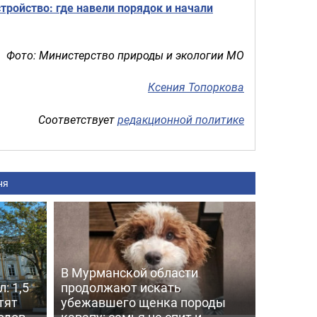
тройство: где навели порядок и начали
Фото: Министерство природы и экологии МО
Ксения Топоркова
Соответствует
редакционной политике
ня
В Мурманской области
: 1,5
продолжают искать
тят
убежавшего щенка породы
одов
кавапу: семья не спит и