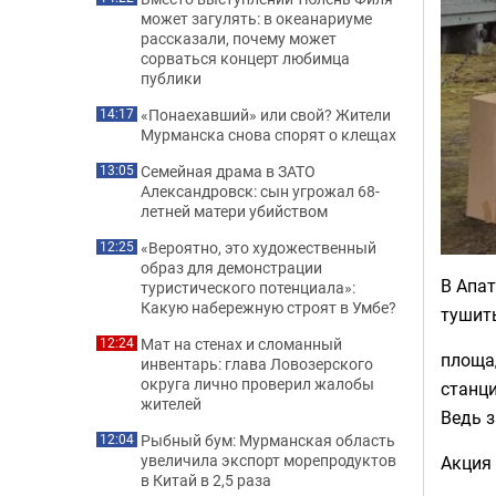
может загулять: в океанариуме
рассказали, почему может
сорваться концерт любимца
публики
«Понаехавший» или свой? Жители
14:17
Мурманска снова спорят о клещах
Семейная драма в ЗАТО
13:05
Александровск: сын угрожал 68-
летней матери убийством
«Вероятно, это художественный
12:25
образ для демонстрации
В Апат
туристического потенциала»:
Какую набережную строят в Умбе?
тушить
Мат на стенах и сломанный
12:24
площад
инвентарь: глава Ловозерского
округа лично проверил жалобы
станци
жителей
Ведь з
Рыбный бум: Мурманская область
12:04
увеличила экспорт морепродуктов
Акция 
в Китай в 2,5 раза