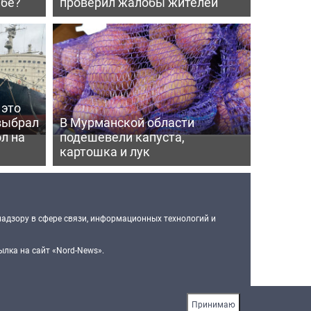
мбе?
проверил жалобы жителей
 это
выбрал
В Мурманской области
л на
подешевели капуста,
картошка и лук
надзору в сфере связи, информационных технологий и
лка на сайт «Nord-News».
Принимаю