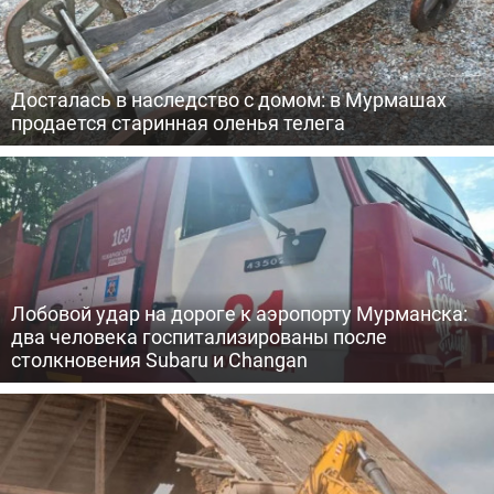
Досталась в наследство с домом: в Мурмашах
продается старинная оленья телега
Лобовой удар на дороге к аэропорту Мурманска:
два человека госпитализированы после
столкновения Subaru и Changan