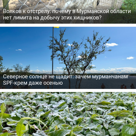
Волков к отстрелу: почему в Мурманской области
нет лимита на добычу этих хищников?
Северное солнце не щадит: зачем мурманчанам
SPF-крем даже осенью