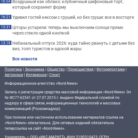
Воздушный как облако: клубничный шифоновый торт,
16:54
который сохраняет форму
Удивил гостей кексом с грушей, но без груши: все в восторге
16:21
Шторы устарели: теперь мы выключаем солнце прямо
15:31
через стекло одной кнопкой
Небанальный отпуск 2026: куда тайно рвануть с детьми без
13:18
виз, толп туристов и адской жары
Все новости
Политика
|
Экономика
|
Общество
|
Происшествия
|
Фоторепортажи
|
Авторское
|
Интересное
|
Спорт
Информационное агентство «Nord-News»
Запись о регистрации средства массовой информации «Nord-News» Эл
№ ФС77-62541 от 27.07.2015 г. выдано Федеральной службой по
надзору в сфере связи, информационных технологий и массовых
коммуникаций (Роскомнадзор).
При полном или частичном использовании материалов ссылка на
«Nord-News» обязательна. Для сетевых изданий обязательна
гиперссылка на сайт «Nord-News».
Учредитель — ООО «ИКС-МАРКЕТ», ИНН 5190310423, ОГРН