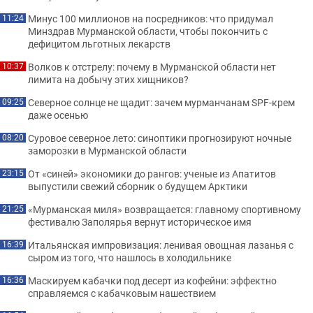
Минус 100 миллионов на посредников: что придумал
11:24
Минздрав Мурманской области, чтобы покончить с
дефицитом льготных лекарств
Волков к отстрелу: почему в Мурманской области нет
10:37
лимита на добычу этих хищников?
Северное солнце не щадит: зачем мурманчанам SPF-крем
09:25
даже осенью
Суровое северное лето: синоптики прогнозируют ночные
08:20
заморозки в Мурманской области
От «синей» экономики до рангов: ученые из Апатитов
23:15
выпустили свежий сборник о будущем Арктики
«Мурманская миля» возвращается: главному спортивному
21:25
фестивалю Заполярья вернут историческое имя
Итальянская импровизация: ленивая овощная лазанья с
16:39
сыром из того, что нашлось в холодильнике
Маскируем кабачки под десерт из кофейни: эффектно
16:36
справляемся с кабачковым нашествием