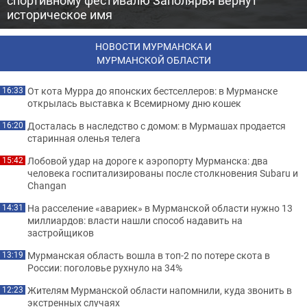
спортивному фестивалю Заполярья вернут
историческое имя
НОВОСТИ МУРМАНСКА И
МУРМАНСКОЙ ОБЛАСТИ
От кота Мурра до японских бестселлеров: в Мурманске
16:33
открылась выставка к Всемирному дню кошек
Досталась в наследство с домом: в Мурмашах продается
16:20
старинная оленья телега
Лобовой удар на дороге к аэропорту Мурманска: два
15:42
человека госпитализированы после столкновения Subaru и
Changan
На расселение «авариек» в Мурманской области нужно 13
14:31
миллиардов: власти нашли способ надавить на
застройщиков
Мурманская область вошла в топ-2 по потере скота в
13:19
России: поголовье рухнуло на 34%
Жителям Мурманской области напомнили, куда звонить в
12:23
экстренных случаях