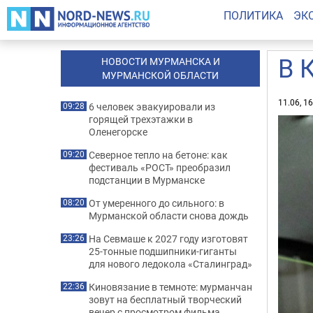
ПОЛИТИКА
ЭК
В 
НОВОСТИ МУРМАНСКА И
МУРМАНСКОЙ ОБЛАСТИ
11.06, 1
6 человек эвакуировали из
09:28
горящей трехэтажки в
Оленегорске
Северное тепло на бетоне: как
09:20
фестиваль «РОСТ» преобразил
подстанции в Мурманске
От умеренного до сильного: в
08:20
Мурманской области снова дождь
На Севмаше к 2027 году изготовят
23:26
25-тонные подшипники-гиганты
для нового ледокола «Сталинград»
Киновязание в темноте: мурманчан
22:36
зовут на бесплатный творческий
вечер с просмотром фильма