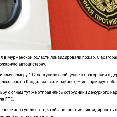
я в Мурманской области ликвидировали пожар. С возгоран
пожарную автоцистерну.
диному номеру 112 поступило сообщение о возгорании в д
Плесозеро» в Кандалакшском районе», — информирует обла
ьбу с огнем тут же отправились сотрудники дежурного ка
ла ГПС.
еньше часа ушло на то, чтобы полностью ликвидировать во
ощади 5 квадратных метров.