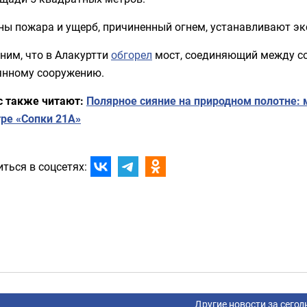
ны пожара и ущерб, причиненный огнем, устанавливают эк
ним, что в Алакуртти
обгорел
мост, соединяющий между со
янному сооружению.
с также читают:
Полярное сияние на природном полотне:
тре «Сопки 21А»
ться в соцсетях:
Другие новости за сегод