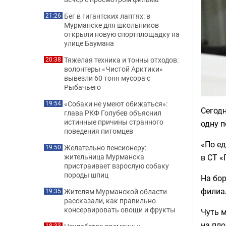
Бег в гигантских лаптях: в
21:26
Мурманске для школьников
открыли новую спортплощадку на
улице Баумана
Тяжелая техника и тонны отходов:
20:38
волонтеры «Чистой Арктики»
вывезли 60 тонн мусора с
Рыбачьего
«Собаки не умеют обижаться»:
19:54
Сегодн
глава РКФ Голубев объяснил
истинные причины странного
одну 
поведения питомцев
«По е
Желательно пенсионеру:
19:50
в СТ «
жительница Мурманска
пристраивает взрослую собаку
породы шпиц
На бор
филиа
Жителям Мурманской области
19:35
рассказали, как правильно
консервировать овощи и фрукты
Чуть м
на пл
18:33