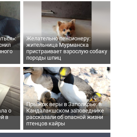
ться»:
Желательно пенсионеру:
снил
жительница Мурманска
нного
пристраивает взрослую собаку
породы шпиц
Прыжок веры в Заполярье: в
ла о
Кандалакшском заповеднике
й в
рассказали об опасной жизни
птенцов кайры