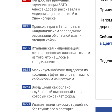
Неудобства временны:
администрация ЗАТО
Александровск рассказала о
Причи
модернизации теплосетей в
Снежногорске
Напом
дерев
Прыжок веры в Заполярье: в
18:10
Кандалакшском заповеднике
рассказали об опасной жизни
Сейча
птенцов кайры
в Цен
Итальянская импровизация:
16:39
ленивая овощная лазанья с сыром
из того, что нашлось в
Подели
холодильнике
Маскируем кабачки под десерт из
16:36
кофейни: эффектно справляемся с
кабачковым нашествием
Воздушный как облако:
16:54
клубничный шифоновый торт,
который сохраняет форму
Удивил гостей кексом с грушей, но
16:21
без груши: все в восторге