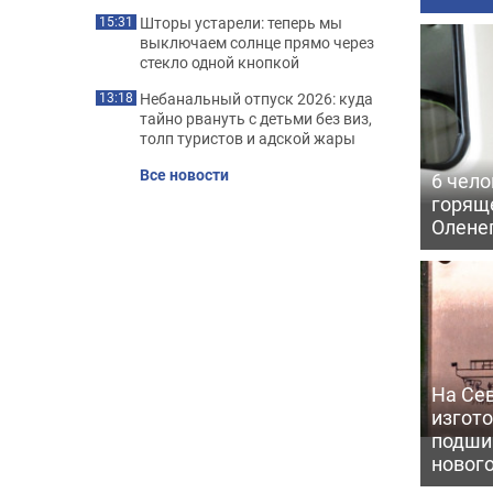
Шторы устарели: теперь мы
15:31
выключаем солнце прямо через
стекло одной кнопкой
Небанальный отпуск 2026: куда
13:18
тайно рвануть с детьми без виз,
толп туристов и адской жары
Все новости
6 чело
горящ
Олене
На Се
изгото
подши
новог