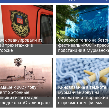
век эвакуировали из
Северное тепло на бетон
ей трехэтажки в
фестиваль «РОСТ» прео
горске
подстанции в Мурманск
вмаше к 2027 году
Киновязание в темноте:
вят 25-тонные
мурманчан зовут на
пники-гиганты для
бесплатный творческий
о ледокола «Сталинград»
с просмотром фильма