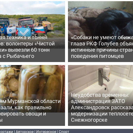
ая техника и тонны
«Собаки не умеют обижа
в: волонтеры «Чистой
глава РКФ Голубев объя
и» вывезли 60 тонн
истинные причины стра
а с Рыбачьего
поведения питомцев
Неудобства временны:
ям Мурманской области
администрация ЗАТО
зали, как правильно
Александровск рассказа
рвировать овощи и
модернизации теплосете
ы
Снежногорске
портажи
|
Авторское
|
Интересное
|
Спорт