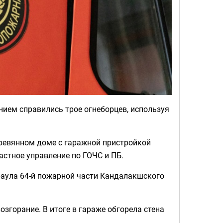
ием справились трое огнеборцев, используя
еревянном доме с гаражной пристройкой
стное управление по ГОЧС и ПБ.
раула 64-й пожарной части Кандалакшского
згорание. В итоге в гараже обгорела стена