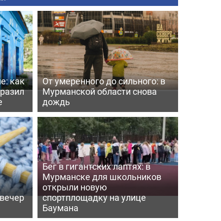
е: как
От умеренного до сильного: в
бразил
Мурманской области снова
е
дождь
Бег в гигантских лаптях: в
Мурманске для школьников
открыли новую
 вечер
спортплощадку на улице
Баумана