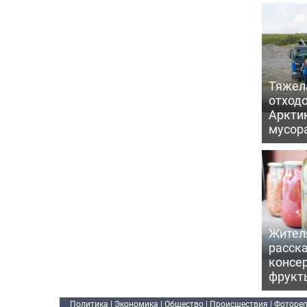
Тяжел
отходо
Арктик
мусор
Жител
расска
консе
фрукт
Политика
|
Экономика
|
Общество
|
Происшествия
|
Фоторе