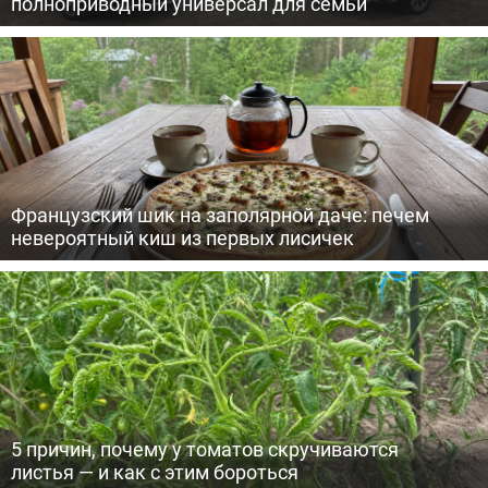
полноприводный универсал для семьи
Французский шик на заполярной даче: печем
невероятный киш из первых лисичек
5 причин, почему у томатов скручиваются
листья — и как с этим бороться