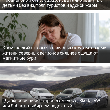
Небанальный отпуск 2026: куда тайно рвануть с
детьми без виз, толп туристов и адской жары
Космический шторм за полярным кругом: почему
жители северных регионов сильнее ощущают
магнитные бури
«Дальнобойщики» с пробегом: Volvo, Skoda, VW
или Subaru - выбираем надежный