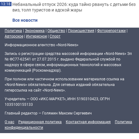
Небанальный отпуск 2026: куда тайно рвануть с детьми без
13:18
виз, толп туристов и адской жары
Все новости
Политика
|
Экономика
|
Общество
|
Происшествия
|
Фоторепортажи
|
Авторское
|
Интересное
|
Спорт
Информационное агентство «Nord-News»
Запись о регистрации средства массовой информации «Nord-News» Эл
№ ФС77-62541 от 27.07.2015 г. выдано Федеральной службой по
надзору в сфере связи, информационных технологий и массовых
коммуникаций (Роскомнадзор).
При полном или частичном использовании материалов ссылка на
«Nord-News» обязательна. Для сетевых изданий обязательна
гиперссылка на сайт «Nord-News».
Учредитель — ООО «ИКС-МАРКЕТ», ИНН 5190310423, ОГРН
1035100155133
Главный редактор — Голямин Максим Сергеевич
О нас
Редакционная политика
Контактная информация
Политика
конфиденциальности