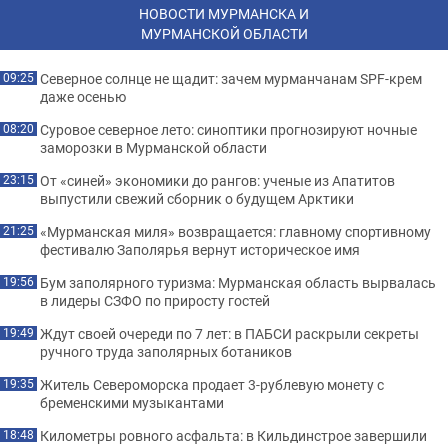
НОВОСТИ МУРМАНСКА И
МУРМАНСКОЙ ОБЛАСТИ
Северное солнце не щадит: зачем мурманчанам SPF-крем
09:25
даже осенью
Суровое северное лето: синоптики прогнозируют ночные
08:20
заморозки в Мурманской области
От «синей» экономики до рангов: ученые из Апатитов
23:15
выпустили свежий сборник о будущем Арктики
«Мурманская миля» возвращается: главному спортивному
21:25
фестивалю Заполярья вернут историческое имя
Бум заполярного туризма: Мурманская область вырвалась
19:56
в лидеры СЗФО по приросту гостей
Ждут своей очереди по 7 лет: в ПАБСИ раскрыли секреты
19:49
ручного труда заполярных ботаников
Житель Североморска продает 3-рублевую монету с
19:35
бременскими музыкантами
Километры ровного асфальта: в Кильдинстрое завершили
18:48