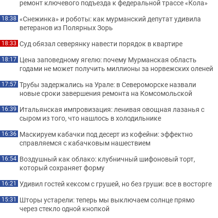
ремонт ключевого подъезда к федеральной трассе «Кола»
«Снежинка» и роботы: как мурманский депутат удивила
18:38
ветеранов из Полярных Зорь
Суд обязал северянку навести порядок в квартире
18:33
Цена заповедному ягелю: почему Мурманская область
18:17
годами не может получить миллионы за норвежских оленей
Трубы задержались на Урале: в Североморске назвали
17:57
новые сроки завершения ремонта на Комсомольской
Итальянская импровизация: ленивая овощная лазанья с
16:39
сыром из того, что нашлось в холодильнике
Маскируем кабачки под десерт из кофейни: эффектно
16:36
справляемся с кабачковым нашествием
Воздушный как облако: клубничный шифоновый торт,
16:54
который сохраняет форму
Удивил гостей кексом с грушей, но без груши: все в восторге
16:21
Шторы устарели: теперь мы выключаем солнце прямо
15:31
через стекло одной кнопкой