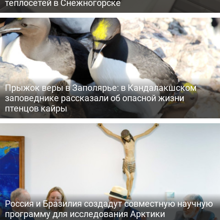
теплосетей в Снежногорске
Прыжок веры в Заполярье: в Кандалакшском
заповеднике рассказали об опасной жизни
птенцов кайры
Россия и Бразилия создадут совместную научную
программу для исследования Арктики