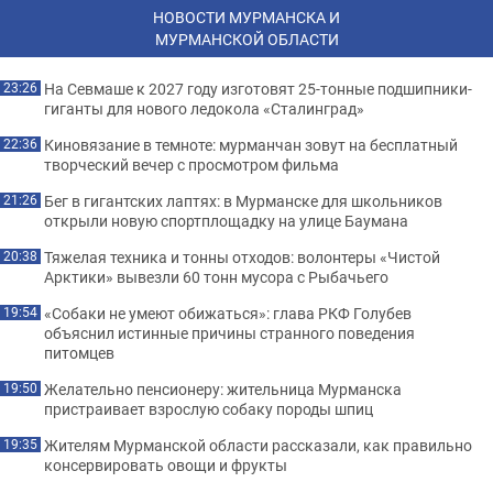
НОВОСТИ МУРМАНСКА И
МУРМАНСКОЙ ОБЛАСТИ
На Севмаше к 2027 году изготовят 25-тонные подшипники-
23:26
гиганты для нового ледокола «Сталинград»
Киновязание в темноте: мурманчан зовут на бесплатный
22:36
творческий вечер с просмотром фильма
Бег в гигантских лаптях: в Мурманске для школьников
21:26
открыли новую спортплощадку на улице Баумана
Тяжелая техника и тонны отходов: волонтеры «Чистой
20:38
Арктики» вывезли 60 тонн мусора с Рыбачьего
«Собаки не умеют обижаться»: глава РКФ Голубев
19:54
объяснил истинные причины странного поведения
питомцев
Желательно пенсионеру: жительница Мурманска
19:50
пристраивает взрослую собаку породы шпиц
Жителям Мурманской области рассказали, как правильно
19:35
консервировать овощи и фрукты