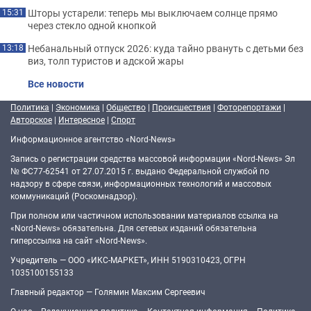
Шторы устарели: теперь мы выключаем солнце прямо
15:31
через стекло одной кнопкой
Небанальный отпуск 2026: куда тайно рвануть с детьми без
13:18
виз, толп туристов и адской жары
Все новости
Политика
|
Экономика
|
Общество
|
Происшествия
|
Фоторепортажи
|
Авторское
|
Интересное
|
Спорт
Информационное агентство «Nord-News»
Запись о регистрации средства массовой информации «Nord-News» Эл
№ ФС77-62541 от 27.07.2015 г. выдано Федеральной службой по
надзору в сфере связи, информационных технологий и массовых
коммуникаций (Роскомнадзор).
При полном или частичном использовании материалов ссылка на
«Nord-News» обязательна. Для сетевых изданий обязательна
гиперссылка на сайт «Nord-News».
Учредитель — ООО «ИКС-МАРКЕТ», ИНН 5190310423, ОГРН
1035100155133
Главный редактор — Голямин Максим Сергеевич