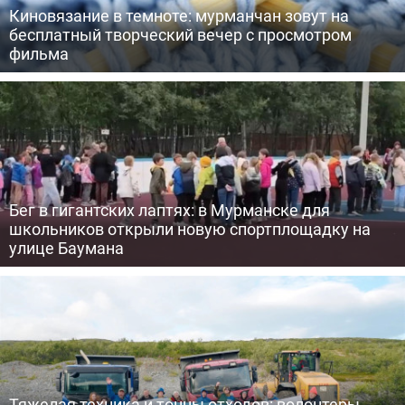
Киновязание в темноте: мурманчан зовут на
бесплатный творческий вечер с просмотром
фильма
Бег в гигантских лаптях: в Мурманске для
школьников открыли новую спортплощадку на
улице Баумана
Тяжелая техника и тонны отходов: волонтеры