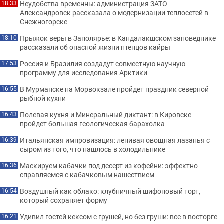
Неудобства временны: администрация ЗАТО
18:33
Александровск рассказала о модернизации теплосетей в
Снежногорске
Прыжок веры в Заполярье: в Кандалакшском заповеднике
18:10
рассказали об опасной жизни птенцов кайры
Россия и Бразилия создадут совместную научную
17:53
программу для исследования Арктики
В Мурманске на Морвокзале пройдет праздник северной
16:55
рыбной кухни
Полевая кухня и Минеральный диктант: в Кировске
16:43
пройдет большая геологическая барахолка
Итальянская импровизация: ленивая овощная лазанья с
16:39
сыром из того, что нашлось в холодильнике
Маскируем кабачки под десерт из кофейни: эффектно
16:36
справляемся с кабачковым нашествием
Воздушный как облако: клубничный шифоновый торт,
16:54
который сохраняет форму
Удивил гостей кексом с грушей, но без груши: все в восторге
16:21