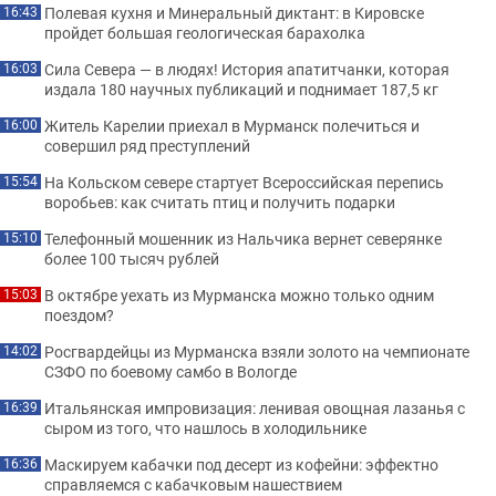
Полевая кухня и Минеральный диктант: в Кировске
16:43
пройдет большая геологическая барахолка
Сила Севера — в людях! История апатитчанки, которая
16:03
издала 180 научных публикаций и поднимает 187,5 кг
Житель Карелии приехал в Мурманск полечиться и
16:00
совершил ряд преступлений
На Кольском севере стартует Всероссийская перепись
15:54
воробьев: как считать птиц и получить подарки
Телефонный мошенник из Нальчика вернет северянке
15:10
более 100 тысяч рублей
В октябре уехать из Мурманска можно только одним
15:03
поездом?
Росгвардейцы из Мурманска взяли золото на чемпионате
14:02
СЗФО по боевому самбо в Вологде
Итальянская импровизация: ленивая овощная лазанья с
16:39
сыром из того, что нашлось в холодильнике
Маскируем кабачки под десерт из кофейни: эффектно
16:36
справляемся с кабачковым нашествием