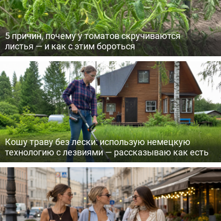
5 причин, почему у томатов скручиваются
листья — и как с этим бороться
Кошу траву без лески: использую немецкую
технологию с лезвиями — рассказываю как есть