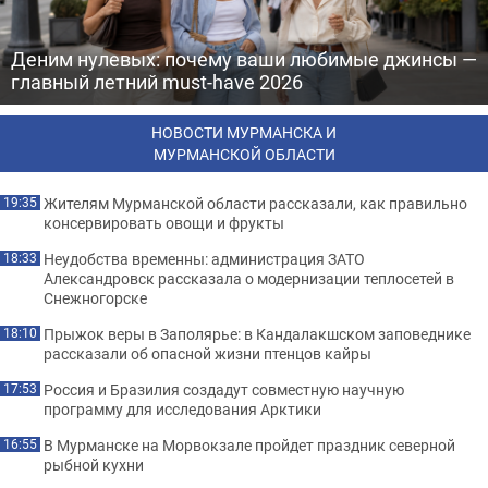
Деним нулевых: почему ваши любимые джинсы —
главный летний must-have 2026
НОВОСТИ МУРМАНСКА И
МУРМАНСКОЙ ОБЛАСТИ
Жителям Мурманской области рассказали, как правильно
19:35
консервировать овощи и фрукты
Неудобства временны: администрация ЗАТО
18:33
Александровск рассказала о модернизации теплосетей в
Снежногорске
Прыжок веры в Заполярье: в Кандалакшском заповеднике
18:10
рассказали об опасной жизни птенцов кайры
Россия и Бразилия создадут совместную научную
17:53
программу для исследования Арктики
В Мурманске на Морвокзале пройдет праздник северной
16:55
рыбной кухни