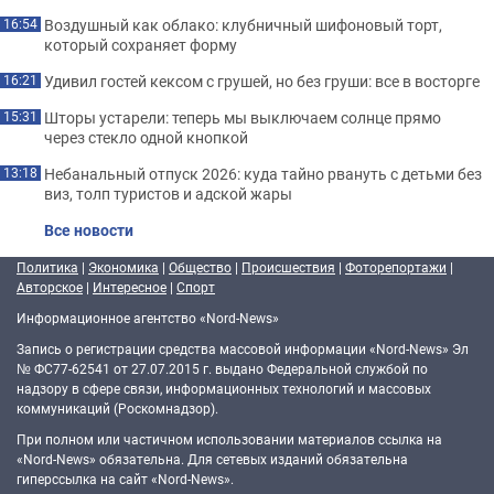
Воздушный как облако: клубничный шифоновый торт,
16:54
который сохраняет форму
Удивил гостей кексом с грушей, но без груши: все в восторге
16:21
Шторы устарели: теперь мы выключаем солнце прямо
15:31
через стекло одной кнопкой
Небанальный отпуск 2026: куда тайно рвануть с детьми без
13:18
виз, толп туристов и адской жары
Все новости
Политика
|
Экономика
|
Общество
|
Происшествия
|
Фоторепортажи
|
Авторское
|
Интересное
|
Спорт
Информационное агентство «Nord-News»
Запись о регистрации средства массовой информации «Nord-News» Эл
№ ФС77-62541 от 27.07.2015 г. выдано Федеральной службой по
надзору в сфере связи, информационных технологий и массовых
коммуникаций (Роскомнадзор).
При полном или частичном использовании материалов ссылка на
«Nord-News» обязательна. Для сетевых изданий обязательна
гиперссылка на сайт «Nord-News».