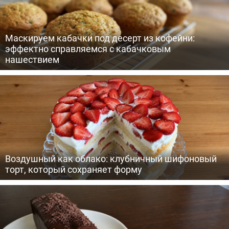
Маскируем кабачки под десерт из кофейни:
эффектно справляемся с кабачковым
нашествием
Воздушный как облако: клубничный шифоновый
торт, который сохраняет форму