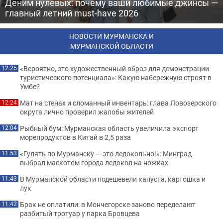
Деним нулевых: почему ваши любимые джинсы —
главный летний must-have 2026
НОВОСТИ МУРМАНСКА И
МУРМАНСКОЙ ОБЛАСТИ
«Вероятно, это художественный образ для демонстрации
12:25
туристического потенциала»: Какую набережную строят в
Умбе?
Мат на стенах и сломанный инвентарь: глава Ловозерского
12:24
округа лично проверил жалобы жителей
Рыбный бум: Мурманская область увеличила экспорт
12:04
морепродуктов в Китай в 2,5 раза
«Гулять по Мурманску — это ледокольно!»: Минград
11:53
выбрал маскотом города ледокол на ножках
В Мурманской области подешевели капуста, картошка и
11:43
лук
Брак не оплатили: в Мончегорске заново переделают
11:42
разбитый тротуар у парка Бровцева