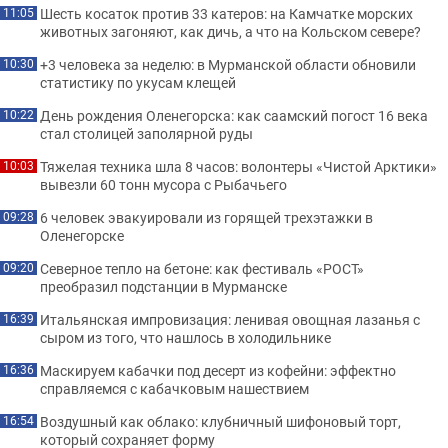
Шесть косаток против 33 катеров: на Камчатке морских
11:05
животных загоняют, как дичь, а что на Кольском севере?
+3 человека за неделю: в Мурманской области обновили
10:30
статистику по укусам клещей
День рождения Оленегорска: как саамский погост 16 века
10:22
стал столицей заполярной руды
Тяжелая техника шла 8 часов: волонтеры «Чистой Арктики»
10:03
вывезли 60 тонн мусора с Рыбачьего
6 человек эвакуировали из горящей трехэтажки в
09:28
Оленегорске
Северное тепло на бетоне: как фестиваль «РОСТ»
09:20
преобразил подстанции в Мурманске
Итальянская импровизация: ленивая овощная лазанья с
16:39
сыром из того, что нашлось в холодильнике
Маскируем кабачки под десерт из кофейни: эффектно
16:36
справляемся с кабачковым нашествием
Воздушный как облако: клубничный шифоновый торт,
16:54
который сохраняет форму