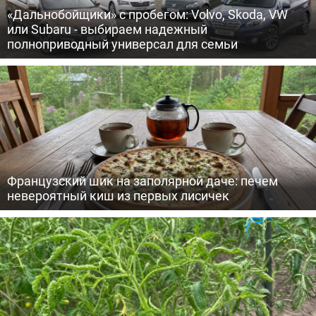
«Дальнобойщики» с пробегом: Volvo, Skoda, VW
или Subaru - выбираем надежный
полноприводный универсал для семьи
Французский шик на заполярной даче: печем
невероятный киш из первых лисичек