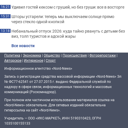
Удивил гостей кексом с грушей, но без груши: все в восторге
16:21
Шторы устарели: теперь мы выключаем солнце прямо
15:31
через стекло одной кнопкой
Небанальный отпуск 2026: куда тайно рвануть с детьми без
13:18
виз, толп туристов и адской жары
Все новости
Политика
|
Экономика
|
Общество
|
Происшествия
|
Фоторепортажи
|
Авторское
|
Интересное
|
Спорт
Информационное агентство «Nord-News»
Запись о регистрации средства массовой информации «Nord-News» Эл
№ ФС77-62541 от 27.07.2015 г. выдано Федеральной службой по
надзору в сфере связи, информационных технологий и массовых
коммуникаций (Роскомнадзор).
При полном или частичном использовании материалов ссылка на
«Nord-News» обязательна. Для сетевых изданий обязательна
гиперссылка на сайт «Nord-News».
Учредитель — ООО «ИКС-МАРКЕТ», ИНН 5190310423, ОГРН
1035100155133