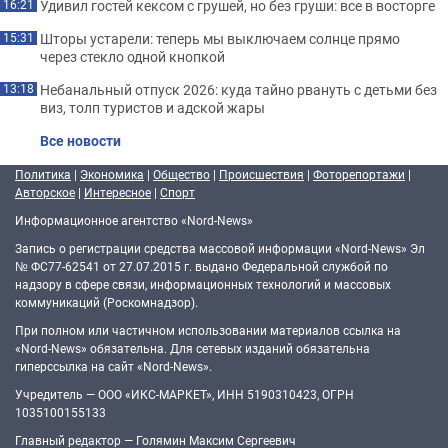
Удивил гостей кексом с грушей, но без груши: все в восторге
16:21
Шторы устарели: теперь мы выключаем солнце прямо
15:31
через стекло одной кнопкой
Небанальный отпуск 2026: куда тайно рвануть с детьми без
13:18
виз, толп туристов и адской жары
Все новости
Политика
|
Экономика
|
Общество
|
Происшествия
|
Фоторепортажи
|
Авторское
|
Интересное
|
Спорт
Информационное агентство «Nord-News»
Запись о регистрации средства массовой информации «Nord-News» Эл
№ ФС77-62541 от 27.07.2015 г. выдано Федеральной службой по
надзору в сфере связи, информационных технологий и массовых
коммуникаций (Роскомнадзор).
При полном или частичном использовании материалов ссылка на
«Nord-News» обязательна. Для сетевых изданий обязательна
гиперссылка на сайт «Nord-News».
Учредитель — ООО «ИКС-МАРКЕТ», ИНН 5190310423, ОГРН
1035100155133
Главный редактор — Голямин Максим Сергеевич