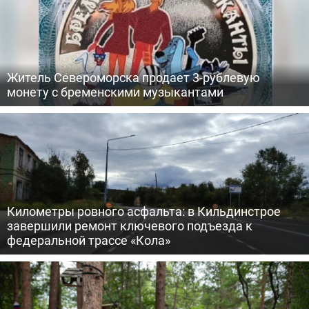
Житель Североморска продает 3-рублевую
монету с бременскими музыкантами
Километры ровного асфальта: в Кильдинстрое
завершили ремонт ключевого подъезда к
федеральной трассе «Кола»