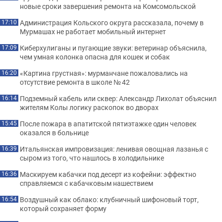
новые сроки завершения ремонта на Комсомольской
Администрация Кольского округа рассказала, почему в
17:10
Мурмашах не работает мобильный интернет
Киберхулиганы и пугающие звуки: ветеринар объяснила,
17:09
чем умная колонка опасна для кошек и собак
«Картина грустная»: мурманчане пожаловались на
16:20
отсутствие ремонта в школе № 42
Подземный кабель или сквер: Александр Лихолат объяснил
16:14
жителям Колы логику раскопок во дворах
После пожара в апатитской пятиэтажке один человек
15:45
оказался в больнице
Итальянская импровизация: ленивая овощная лазанья с
16:39
сыром из того, что нашлось в холодильнике
Маскируем кабачки под десерт из кофейни: эффектно
16:36
справляемся с кабачковым нашествием
Воздушный как облако: клубничный шифоновый торт,
16:54
который сохраняет форму