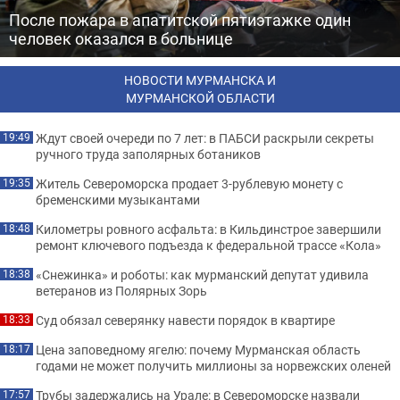
После пожара в апатитской пятиэтажке один
человек оказался в больнице
НОВОСТИ МУРМАНСКА И
МУРМАНСКОЙ ОБЛАСТИ
Ждут своей очереди по 7 лет: в ПАБСИ раскрыли секреты
19:49
ручного труда заполярных ботаников
Житель Североморска продает 3-рублевую монету с
19:35
бременскими музыкантами
Километры ровного асфальта: в Кильдинстрое завершили
18:48
ремонт ключевого подъезда к федеральной трассе «Кола»
«Снежинка» и роботы: как мурманский депутат удивила
18:38
ветеранов из Полярных Зорь
Суд обязал северянку навести порядок в квартире
18:33
Цена заповедному ягелю: почему Мурманская область
18:17
годами не может получить миллионы за норвежских оленей
Трубы задержались на Урале: в Североморске назвали
17:57