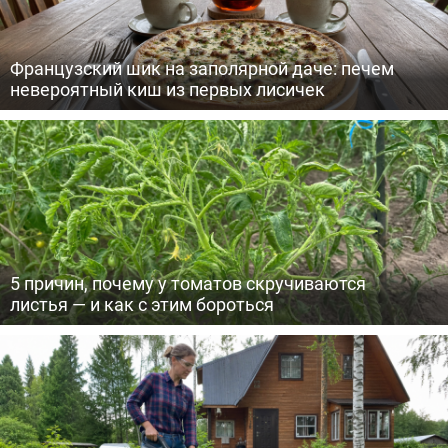
Французский шик на заполярной даче: печем
невероятный киш из первых лисичек
5 причин, почему у томатов скручиваются
листья — и как с этим бороться