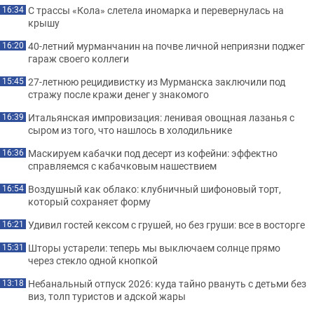
С трассы «Кола» слетела иномарка и перевернулась на
16:34
крышу
40-летний мурманчанин на почве личной неприязни поджег
16:20
гараж своего коллеги
27-летнюю рецидивистку из Мурманска заключили под
15:45
стражу после кражи денег у знакомого
Итальянская импровизация: ленивая овощная лазанья с
16:39
сыром из того, что нашлось в холодильнике
Маскируем кабачки под десерт из кофейни: эффектно
16:36
справляемся с кабачковым нашествием
Воздушный как облако: клубничный шифоновый торт,
16:54
который сохраняет форму
Удивил гостей кексом с грушей, но без груши: все в восторге
16:21
Шторы устарели: теперь мы выключаем солнце прямо
15:31
через стекло одной кнопкой
Небанальный отпуск 2026: куда тайно рвануть с детьми без
13:18
виз, толп туристов и адской жары