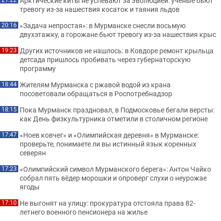
Арктические киты не успевают за эволюцией: ученые бьют
тревогу из-за нашествия косаток и таяния льдов
«Задача непростая»: в Мурманске снесли восьмую
20:16
двухэтажку, а горожане бьют тревогу из-за нашествия крыс
Других источников не нашлось: в Ковдоре ремонт крыльца
19:23
детсада пришлось пробивать через губернаторскую
программу
Жителям Мурманска с ржавой водой из крана
18:44
посоветовали обращаться в Роспотребнадзор
Пока Мурманск праздновал, в Подмосковье бегали версты:
18:15
как День физкультурника отметили в столичном регионе
«Ноев ковчег» и «Олимпийская деревня» в Мурманске:
17:47
проверьте, понимаете ли вы истинный язык коренных
северян
«Олимпийский символ Мурманского берега»: Антон Чайко
17:23
собрал пять вёдер морошки и опроверг слухи о неурожае
ягоды
Не выгонят на улицу: прокуратура отстояла права 82-
17:10
летнего военного пенсионера на жилье