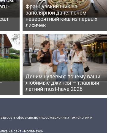
ru -
Французский шик на
заполярной даче: печем
сал
невероятный киш из первых
лисичек
Деним нулевых: почему ваши
—
любимые джинсы — главный
летний must-have 2026
надзору в сфере связи, информационных технологий и
лка на сайт «Nord-News».