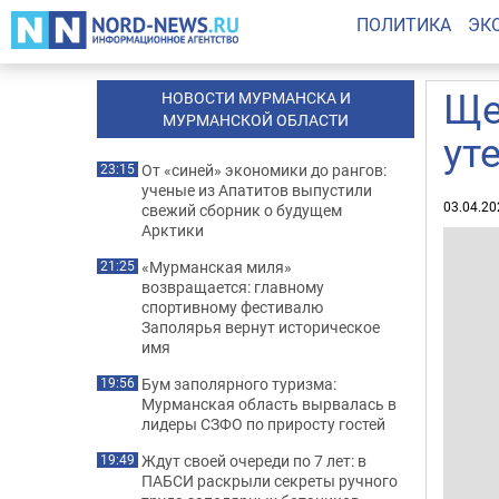
ПОЛИТИКА
ЭК
Ще
НОВОСТИ МУРМАНСКА И
МУРМАНСКОЙ ОБЛАСТИ
ут
От «синей» экономики до рангов:
23:15
ученые из Апатитов выпустили
03.04.20
свежий сборник о будущем
Арктики
«Мурманская миля»
21:25
возвращается: главному
спортивному фестивалю
Заполярья вернут историческое
имя
Бум заполярного туризма:
19:56
Мурманская область вырвалась в
лидеры СЗФО по приросту гостей
Ждут своей очереди по 7 лет: в
19:49
ПАБСИ раскрыли секреты ручного