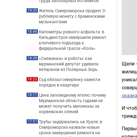
труда заполярных ботаников
Житель Североморска продает 3-
19:35
рублевую монету с бременскими
музыкантами
Километры ровного асфальта: в
18:48
Кильдинстрое завершили ремонт
ключевого подъезда к
федеральной трассе «Кола»
«Снежинка» и роботы: как
18:38
Щели —
мурманский депутат удивила
ветеранов из Полярных Зорь
жилище
уникал
Суд обязал северянку навести
18:33
порядок в квартире
соверш
сказк
Цена заповедному ягелю: почему
18:17
Мурманская область годами не
может получить миллионы за
И что
норвежских оленей
трижд
Трубы задержались на Урале: в
17:57
Североморске назвали новые
Первый
сроки завершения ремонта на
количе