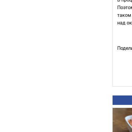
Поэтом
таком 
над о
Подели