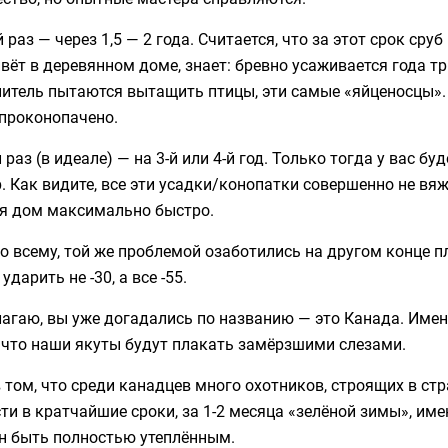
 раз — через 1,5 — 2 года. Считается, что за этот срок сру
вёт в деревянном доме, знает: бревно усаживается года тр
итель пытаются вытащить птицы, эти самые «яйценосцы».
 проконопачено.
 раз (в идеале) — на 3-й или 4-й год. Только тогда у вас 
. Как видите, все эти усадки/конопатки совершенно не в
ся дом максимально быстро.
о всему, той же проблемой озаботились на другом конце пл
ударить не -30, а все -55.
лагаю, вы уже догадались по названию — это Канада. Име
 что наши якуты будут плакать замёрзшими слезами.
 том, что среди канадцев много охотников, строящих в ст
ти в кратчайшие сроки, за 1-2 месяца «зелёной зимы», им
н быть полностью утеплённым.