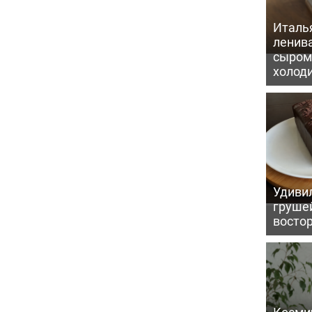
Италь
ленив
сыром 
холод
Удивил
грушей
восто
Косми