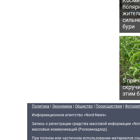
поляр
жител
сильн
бури
5 прич
скручи
этим 
Политика
|
Экономика
|
Общество
|
Происшествия
|
Фоторе
Информационное агентство «Nord-News»
Запись о регистрации средства массовой информации «Nor
массовых коммуникаций (Роскомнадзор).
При полном или частичном использовании материалов ссыл