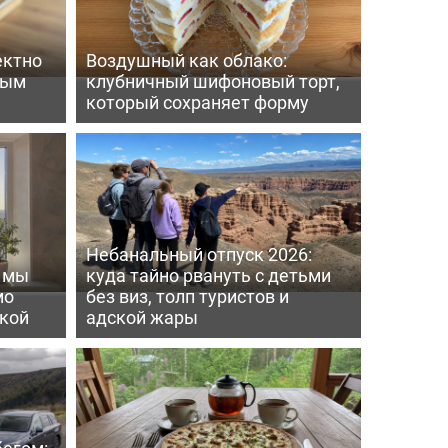
ектно
Воздушный как облако:
вым
клубничный шифоновый торт,
который сохраняет форму
Небанальный отпуск 2026:
ь мы
куда тайно рвануть с детьми
мо
без виз, толп туристов и
пкой
адской жары
бегом: