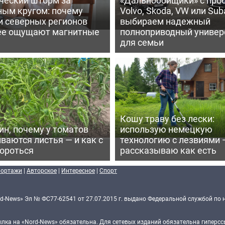
ным кругом: почему
Volvo, Skoda, VW или Suba
и северных регионов
выбираем надежный
ее ощущают магнитные
полноприводный универ
для семьи
Кошу траву без лески:
ин, почему у томатов
использую немецкую
ваются листья — и как с
технологию с лезвиями 
бороться
рассказываю как есть
портажи
|
Авторское
|
Интересное
|
Спорт
d-News» Эл № ФС77-62541 от 27.07.2015 г. выдано Федеральной службой по 
ка на «Nord-News» обязательна. Для сетевых изданий обязательна гиперссы