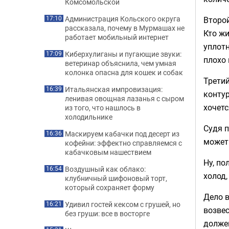
Комсомольской
Администрация Кольского округа
Второй
17:10
рассказала, почему в Мурмашах не
Кто жи
работает мобильный интернет
уплотн
Киберхулиганы и пугающие звуки:
17:09
плохо
ветеринар объяснила, чем умная
колонка опасна для кошек и собак
Третий
Итальянская импровизация:
16:39
контур
ленивая овощная лазанья с сыром
хочет
из того, что нашлось в
холодильнике
Судя п
Маскируем кабачки под десерт из
16:36
может 
кофейни: эффектно справляемся с
кабачковым нашествием
Ну, по
Воздушный как облако:
16:54
холод,
клубничный шифоновый торт,
который сохраняет форму
Дело в
Удивил гостей кексом с грушей, но
16:21
возвес
без груши: все в восторге
долже