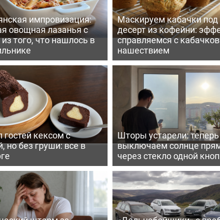
янская импровизация:
Маскируем кабачки под
ая овощная лазанья с
десерт из кофейни: эфф
из того, что нашлось в
справляемся с кабачко
ильнике
нашествием
 гостей кексом с
Шторы устарели: тепер
, но без груши: все в
выключаем солнце пря
рге
через стекло одной кно
ческий шторм за
«Дальнобойщики» с про