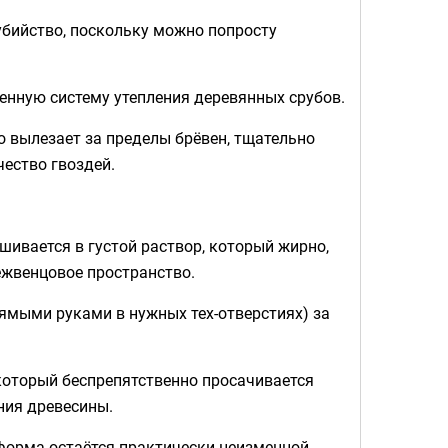
убийство, поскольку можно попросту
венную систему утепления деревянных срубов.
о вылезает за пределы брёвен, тщательно
чество гвоздей.
ешивается в густой раствор, который жирно,
ежвенцовое пространство.
рямыми руками в нужных тех-отверстиях) за
который беспрепятственно просачивается
ния древесины.
 форма остаётся практически неизменной.