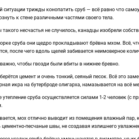
й ситуации трижды конопатить сруб — всё равно что само
знуть к стене различными частями своего тела.
 такого несчастья не случилось, канадцы изобрели собст
орке сруба они щедро прокладывают брёвна мхом. Всё, чт
тся, после чего вдоль щелей забивается неимоверное коли
важно, чтобы гвозди были вбиты в нижнее бревно.
берётся цемент и очень тонкий, сеяный песок. Всё это зам
рная икра на бутерброде олигарха, намазывается на всё м
 утепление сруба осуществляется силами 1-2 человек (с п
я.
вается, мох отлично выводит из помещения влажный пар, 
ь цементно-песчаные швы, не создавая излишнего увлажне
ессе усадки сруба брёвна уменьшаются в диаметре, но их