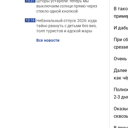
Шторы устарели: теперь мы
15:31
выключаем солнце прямо через
В тако
стекло одной кнопкой
пример
Небанальный отпуск 2026: куда
13:18
тайно рвануть с детьми без виз,
И дабы
толп туристов и адской жары
При сб
Все новости
срезае
Очень 
Далее 
как чё
Полное
2-3 дн
Оказы
сквоз
В проц