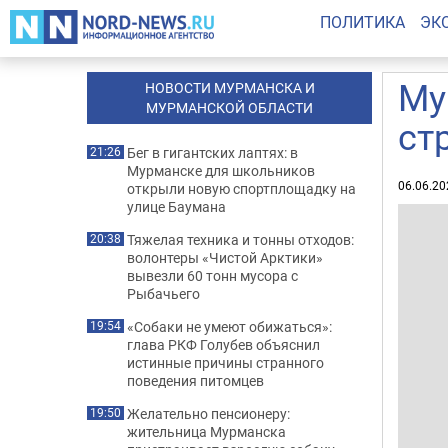
ПОЛИТИКА
ЭК
Му
НОВОСТИ МУРМАНСКА И
МУРМАНСКОЙ ОБЛАСТИ
ст
Бег в гигантских лаптях: в
21:26
Мурманске для школьников
06.06.20
открыли новую спортплощадку на
улице Баумана
Тяжелая техника и тонны отходов:
20:38
волонтеры «Чистой Арктики»
вывезли 60 тонн мусора с
Рыбачьего
«Собаки не умеют обижаться»:
19:54
глава РКФ Голубев объяснил
истинные причины странного
поведения питомцев
Желательно пенсионеру:
19:50
жительница Мурманска