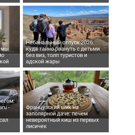
Небанальный отпуск 2026:
ь мы
куда тайно рвануть с детьми
мо
без виз, толп туристов и
пкой
адской жары
бегом:
ru -
Французский шик на
заполярной даче: печем
сал
невероятный киш из первых
лисичек