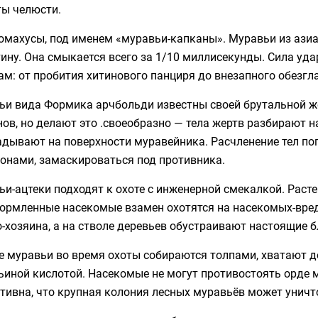
ты челюсти.
омахусы, под именем «муравьи-капканы». Муравьи из азиа
ину. Она смыкается всего за 1/10 миллисекунды. Сила уд
м: от пробития хитинового панциря до внезапного обезгл
ьи вида Формика арчбольди известны своей брутальной же
ов, но делают это .своеобразно — тела жертв разбирают н
адывают на поверхности муравейника. Расчленение тел по
онами, замаскироваться под противника.
и-ацтеки подходят к охоте с инженерной смекалкой. Раст
кормленные насекомые взамен охотятся на насекомых-вред
-хозяина, а на стволе деревьев обустраивают настоящие 
е муравьи во время охоты собираются толпами, хватают д
иной кислотой. Насекомые не могут противостоять орде 
ивна, что крупная колония лесных муравьёв может уничт