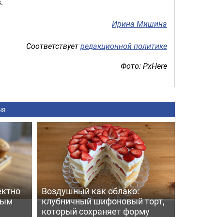
.
Ирина Мишина
Соответствует
редакционной политике
Фото: PxHere
ня
ектно
Воздушный как облако:
вым
клубничный шифоновый торт,
который сохраняет форму