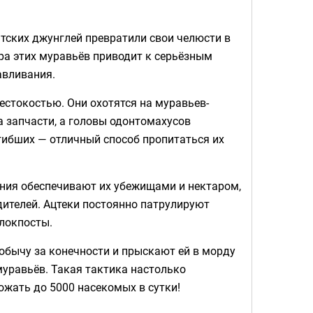
тских джунглей превратили свои челюсти в
ара этих муравьёв приводит к серьёзным
авливания.
стокостью. Они охотятся на муравьев-
а запчасти, а головы одонтомахусов
гибших — отличный способ пропитаться их
ения обеспечивают их убежищами и нектаром,
ителей. Ацтеки постоянно патрулируют
блокпосты.
обычу за конечности и прыскают ей в морду
муравьёв. Такая тактика настолько
ожать до 5000 насекомых в сутки!