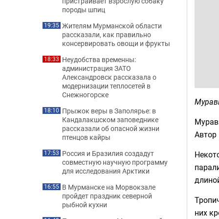
пристраивает взрослую собаку
породы шпиц
Жителям Мурманской области
19:35
рассказали, как правильно
консервировать овощи и фрукты
Неудобства временны:
18:33
администрация ЗАТО
Александровск рассказала о
модернизации теплосетей в
Снежногорске
Мурав
Прыжок веры в Заполярье: в
18:10
Кандалакшском заповеднике
Муравь
рассказали об опасной жизни
Автор
птенцов кайры
Россия и Бразилия создадут
Некото
17:53
совместную научную программу
парали
для исследования Арктики
длино
В Мурманске на Морвокзале
16:55
пройдет праздник северной
Тропи
рыбной кухни
них кр