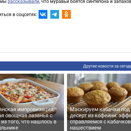
 мы
рассказывали
, что муравьи боятся синтепона и запахов
ться в соцсетях:
Другие новости за сегод
янская импровизация:
Маскируем кабачки под
ая овощная лазанья с
десерт из кофейни: эфф
из того, что нашлось в
справляемся с кабачко
ильнике
нашествием