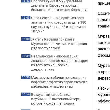
Полевая кухня и Минеральный
16:43
пинце
диктант: в Кировске пройдет
большая геологическая барахолка
Одонт
Сила Севера — в людях! История
16:03
гильот
апатитчанки, которая издала 180
травма
научных публикаций и поднимает
187,5 кг
Мурав
Житель Карелии приехал в
16:00
капкан
Мурманск полечиться и совершил
ряд преступлений
раскл
фером
Итальянская импровизация:
16:39
ленивая овощная лазанья с сыром
Муравь
из того, что нашлось в
холодильнике
а при
Маскируем кабачки под десерт из
дерево
16:36
кофейни: эффектно справляемся с
кабачковым нашествием
Лесны
муравь
Воздушный как облако:
16:54
клубничный шифоновый торт,
эффект
который сохраняет форму