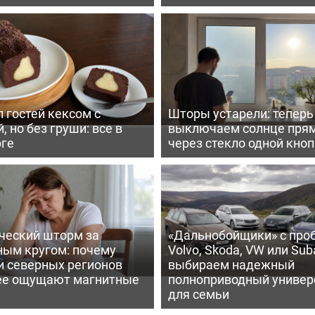
 гостей кексом с
Шторы устарели: тепер
, но без груши: все в
выключаем солнце пря
рге
через стекло одной кно
ческий шторм за
«Дальнобойщики» с про
ным кругом: почему
Volvo, Skoda, VW или Suba
и северных регионов
выбираем надежный
ее ощущают магнитные
полноприводный универ
для семьи