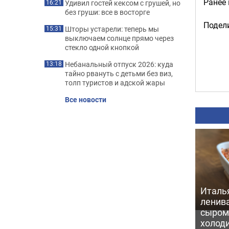
Ранее
Удивил гостей кексом с грушей, но
16:21
без груши: все в восторге
Подели
Шторы устарели: теперь мы
15:31
выключаем солнце прямо через
стекло одной кнопкой
Небанальный отпуск 2026: куда
13:18
тайно рвануть с детьми без виз,
толп туристов и адской жары
Все новости
Италь
ленив
сыром 
холод