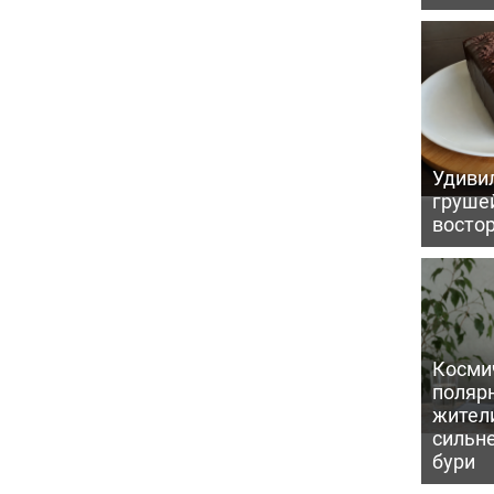
Удивил
грушей
восто
Косми
поляр
жител
сильн
бури