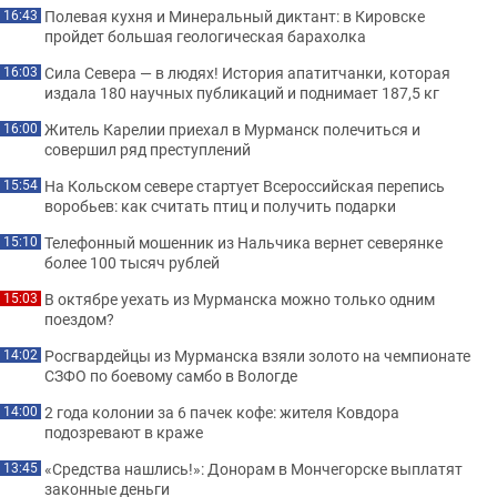
Полевая кухня и Минеральный диктант: в Кировске
16:43
пройдет большая геологическая барахолка
Сила Севера — в людях! История апатитчанки, которая
16:03
издала 180 научных публикаций и поднимает 187,5 кг
Житель Карелии приехал в Мурманск полечиться и
16:00
совершил ряд преступлений
На Кольском севере стартует Всероссийская перепись
15:54
воробьев: как считать птиц и получить подарки
Телефонный мошенник из Нальчика вернет северянке
15:10
более 100 тысяч рублей
В октябре уехать из Мурманска можно только одним
15:03
поездом?
Росгвардейцы из Мурманска взяли золото на чемпионате
14:02
СЗФО по боевому самбо в Вологде
2 года колонии за 6 пачек кофе: жителя Ковдора
14:00
подозревают в краже
«Средства нашлись!»: Донорам в Мончегорске выплатят
13:45
законные деньги