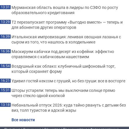
Мурманская область вошла в лидеры по СЗФО по росту
13:31
образовательного кредитования
Т2 перезапускает программу «Выгодно вместе» — теперь и
13:29
для абонентов других операторов
Итальянская импровизация: ленивая овощная лазанья с
16:39
сыром из того, что нашлось в холодильнике
Маскируем кабачки под десерт из кофейни: эффектно
16:36
справляемся с кабачковым нашествием
Воздушный как облако: клубничный шифоновый торт,
16:54
который сохраняет форму
Удивил гостей кексом с грушей, но без груши: все в восторге
16:21
Шторы устарели: теперь мы выключаем солнце прямо
15:31
через стекло одной кнопкой
Небанальный отпуск 2026: куда тайно рвануть с детьми без
13:18
виз, толп туристов и адской жары
Все новости