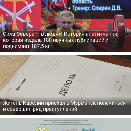
Сила Севера — в людях! История апатитчанки,
которая издала 180 научных публикаций и
поднимает 187,5 кг
Житель Карелии приехал в Мурманск полечиться
и совершил ряд преступлений