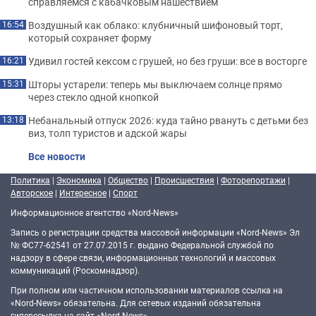
справляемся с кабачковым нашествием
Воздушный как облако: клубничный шифоновый торт,
16:54
который сохраняет форму
Удивил гостей кексом с грушей, но без груши: все в восторге
16:21
Шторы устарели: теперь мы выключаем солнце прямо
15:31
через стекло одной кнопкой
Небанальный отпуск 2026: куда тайно рвануть с детьми без
13:18
виз, толп туристов и адской жары
Все новости
Политика
|
Экономика
|
Общество
|
Происшествия
|
Фоторепортажи
|
Авторское
|
Интересное
|
Спорт
Информационное агентство «Nord-News»
Запись о регистрации средства массовой информации «Nord-News» Эл
№ ФС77-62541 от 27.07.2015 г. выдано Федеральной службой по
надзору в сфере связи, информационных технологий и массовых
коммуникаций (Роскомнадзор).
При полном или частичном использовании материалов ссылка на
«Nord-News» обязательна. Для сетевых изданий обязательна
гиперссылка на сайт «Nord-News».