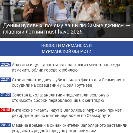
Деним нулевых: почему ваши любимые джинсы —
главный летний must-have 2026
НОВОСТИ МУРМАНСКА И
МУРМАНСКОЙ ОБЛАСТИ
Апатиты ищут таланты: как ваш эскиз может навсегда
23:26
изменить облик города к юбилею
Строительство дноуглубительного флота для Севморпути
22:31
обсудили на совещании у Юрия Трутнева
Золотая школа: аналитики подсчитали реальную
21:22
стоимость сборки первоклассника к сентябрю
Китайские гиганты идут в Заполярье: Мурманск примет
20:45
рекордное число контейнеровозов по Севморпути
Машина времени в окнах: жителей Заполярного заставили
20:13
угадывать родной город по ретро-снимкам