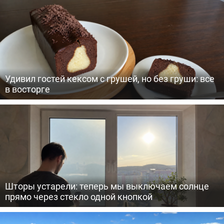
Удивил гостей кексом с грушей, но без груши: все
в восторге
Шторы устарели: теперь мы выключаем солнце
прямо через стекло одной кнопкой