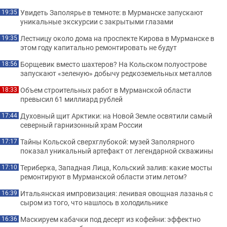
Увидеть Заполярье в темноте: в Мурманске запускают
19:35
уникальные экскурсии с закрытыми глазами
Лестницу около дома на проспекте Кирова в Мурманске в
19:35
этом году капитально ремонтировать не будут
Борщевик вместо шахтеров? На Кольском полуострове
18:56
запускают «зеленую» добычу редкоземельных металлов
Объем строительных работ в Мурманской области
18:33
превысил 61 миллиард рублей
Духовный щит Арктики: на Новой Земле освятили самый
17:44
северный гарнизонный храм России
Тайны Кольской сверхглубокой: музей Заполярного
17:17
показал уникальный артефакт от легендарной скважины
Териберка, Западная Лица, Кольский залив: какие мосты
17:10
ремонтируют в Мурманской области этим летом?
Итальянская импровизация: ленивая овощная лазанья с
16:39
сыром из того, что нашлось в холодильнике
Маскируем кабачки под десерт из кофейни: эффектно
16:36