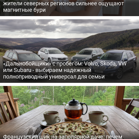
жители северных регионов сильнее ощущают
магнитные бури
«Дальнобойщики» с пробегом: Volvo, Skoda, VW
или Subaru - выбираем надежный
полноприводный универсал для семьи
Французский шик на заполярной даче: печем