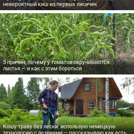
невероятный киш из первых лисичек
5 причин, почему у томатов скручиваются
листья — и как с этим бороться
Кошу траву без лески: использую немецкую
технологию с лезвиями — рассказываю как есть