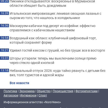
Пикники откладываются: воскресенье в Мурманской
08:20
области обещает быть дождливым
Итальянская импровизация: ленивая овощная лазанья с
16:39
сыром из того, что нашлось в холодильнике
Маскируем кабачки под десерт из кофейни: эффектно
16:36
справляемся с кабачковым нашествием
Воздушный как облако: клубничный шифоновый торт,
16:54
который сохраняет форму
Удивил гостей кексом с грушей, но без груши: все в восторге
16:21
Шторы устарели: теперь мы выключаем солнце прямо
15:31
через стекло одной кнопкой
Небанальный отпуск 2026: куда тайно рвануть с детьми без
13:18
виз, толп туристов и адской жары
Все новости
Политика
|
Экономика
|
Общество
|
Происшествия
|
Фоторепортажи
|
Авторское
|
Интересное
|
Спорт
Информационное агентство «Nord-News»