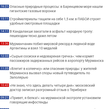
Опасные природные процессы: в Баренцевом море нашли
16:21
гигантские газовые воронки
Стройматериалы тащили на себе 1,5 км: в ПАБСИ строят
15:11
удобные смотровые площадки
В Кандалакше закатали в асфальт народную тропу:
14:11
пешеходам тесно даже летом
Мурманчанин побил мировой рекорд в ледяной воде
13:36
Аргентины и взял 10 медалей
«Сырые сосиски и недовареная гречка»: чем кормят
12:33
пассажиров задержанных рейсов в аэропорту Мурманска
«Влетит в копеечку» или спасение природы: у жителей
11:35
Мурманска вызвал споры новый путеводитель по
Заполярью
«Не знаю, что здесь делать четыре дня»: московский
10:43
доктор записал разгромный отзыв о Териберке
«Привет, я белка!»: на мурманской экотропе установили
09:21
говорящие инфостенды