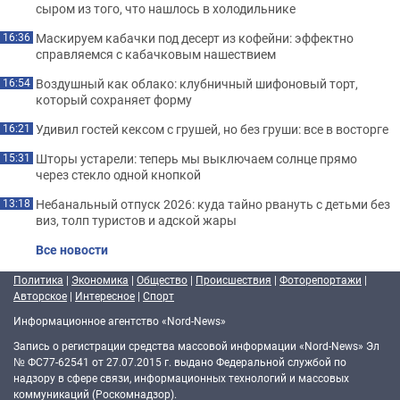
сыром из того, что нашлось в холодильнике
Маскируем кабачки под десерт из кофейни: эффектно
16:36
справляемся с кабачковым нашествием
Воздушный как облако: клубничный шифоновый торт,
16:54
который сохраняет форму
Удивил гостей кексом с грушей, но без груши: все в восторге
16:21
Шторы устарели: теперь мы выключаем солнце прямо
15:31
через стекло одной кнопкой
Небанальный отпуск 2026: куда тайно рвануть с детьми без
13:18
виз, толп туристов и адской жары
Все новости
Политика
|
Экономика
|
Общество
|
Происшествия
|
Фоторепортажи
|
Авторское
|
Интересное
|
Спорт
Информационное агентство «Nord-News»
Запись о регистрации средства массовой информации «Nord-News» Эл
№ ФС77-62541 от 27.07.2015 г. выдано Федеральной службой по
надзору в сфере связи, информационных технологий и массовых
коммуникаций (Роскомнадзор).