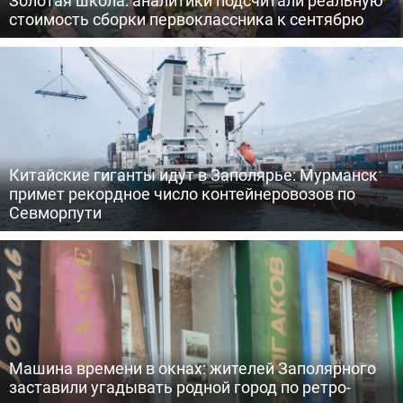
Золотая школа: аналитики подсчитали реальную
стоимость сборки первоклассника к сентябрю
Китайские гиганты идут в Заполярье: Мурманск
примет рекордное число контейнеровозов по
Севморпути
Машина времени в окнах: жителей Заполярного
заставили угадывать родной город по ретро-