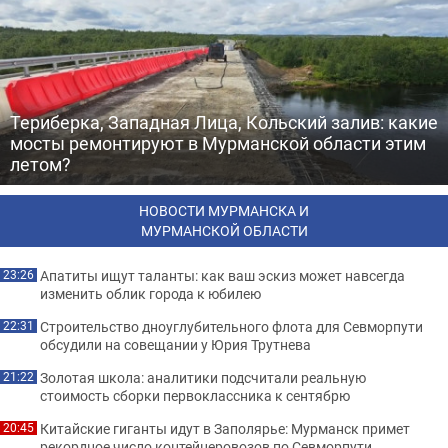
Териберка, Западная Лица, Кольский залив: какие
мосты ремонтируют в Мурманской области этим
летом?
НОВОСТИ МУРМАНСКА И
МУРМАНСКОЙ ОБЛАСТИ
Апатиты ищут таланты: как ваш эскиз может навсегда
23:26
изменить облик города к юбилею
Строительство дноуглубительного флота для Севморпути
22:31
обсудили на совещании у Юрия Трутнева
Золотая школа: аналитики подсчитали реальную
21:22
стоимость сборки первоклассника к сентябрю
Китайские гиганты идут в Заполярье: Мурманск примет
20:45
рекордное число контейнеровозов по Севморпути