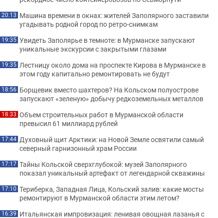
Машина времени в окнах: жителей Заполярного заставили
20:13
угадывать родной город по ретро-снимкам
Увидеть Заполярье в темноте: в Мурманске запускают
19:35
уникальные экскурсии с закрытыми глазами
Лестницу около дома на проспекте Кирова в Мурманске в
19:35
этом году капитально ремонтировать не будут
Борщевик вместо шахтеров? На Кольском полуострове
18:56
запускают «зеленую» добычу редкоземельных металлов
Объем строительных работ в Мурманской области
18:33
превысил 61 миллиард рублей
Духовный щит Арктики: на Новой Земле освятили самый
17:44
северный гарнизонный храм России
Тайны Кольской сверхглубокой: музей Заполярного
17:17
показал уникальный артефакт от легендарной скважины
Териберка, Западная Лица, Кольский залив: какие мосты
17:10
ремонтируют в Мурманской области этим летом?
Итальянская импровизация: ленивая овощная лазанья с
16:39