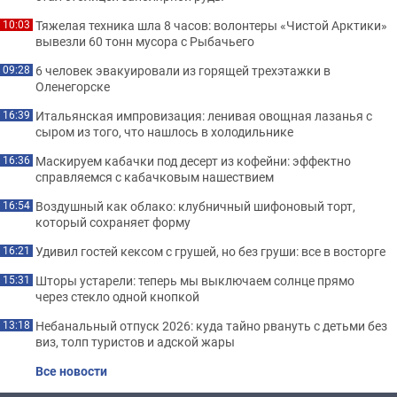
Тяжелая техника шла 8 часов: волонтеры «Чистой Арктики»
10:03
вывезли 60 тонн мусора с Рыбачьего
6 человек эвакуировали из горящей трехэтажки в
09:28
Оленегорске
Итальянская импровизация: ленивая овощная лазанья с
16:39
сыром из того, что нашлось в холодильнике
Маскируем кабачки под десерт из кофейни: эффектно
16:36
справляемся с кабачковым нашествием
Воздушный как облако: клубничный шифоновый торт,
16:54
который сохраняет форму
Удивил гостей кексом с грушей, но без груши: все в восторге
16:21
Шторы устарели: теперь мы выключаем солнце прямо
15:31
через стекло одной кнопкой
Небанальный отпуск 2026: куда тайно рвануть с детьми без
13:18
виз, толп туристов и адской жары
Все новости