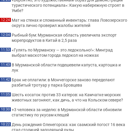
туристического потенциала»: Какую набережную строят в
Умбе?
Мат на стенах и сломанный инвентарь: глава Ловозерского
12:24
округа лично проверил жалобы жителей
Рыбный бум: Мурманская область увеличила экспорт
12:04
морепродуктов в Китай в 2,5 раза
«Гулять по Мурманску — это ледокольно!»: Минград
11:53
выбрал маскотом города ледокол на ножках
В Мурманской области подешевели капуста, картошка и
11:43
лук
Брак не оплатили: в Мончегорске заново переделают
11:42
разбитый тротуар у парка Бровцева
Шесть косаток против 33 катеров: на Камчатке морских
11:05
животных загоняют, как дичь, а что на Кольском севере?
+3 человека за неделю: в Мурманской области обновили
10:30
статистику по укусам клещей
День рождения Оленегорска: как саамский погост 16 века
10:22
стал столицей заполярной руды