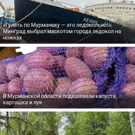
«Гулять по Мурманску — это ледокольно!»:
Минград выбрал маскотом города ледокол на
ножках
В Мурманской области подешевели капуста,
картошка и лук