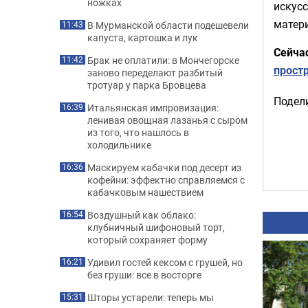
ножках
искус
матер
В Мурманской области подешевели
11:43
капуста, картошка и лук
Сейча
Брак не оплатили: в Мончегорске
11:42
прост
заново переделают разбитый
тротуар у парка Бровцева
Подели
Итальянская импровизация:
16:39
ленивая овощная лазанья с сыром
из того, что нашлось в
холодильнике
Маскируем кабачки под десерт из
16:36
кофейни: эффектно справляемся с
кабачковым нашествием
Воздушный как облако:
16:54
клубничный шифоновый торт,
который сохраняет форму
Удивил гостей кексом с грушей, но
16:21
без груши: все в восторге
Шторы устарели: теперь мы
15:31