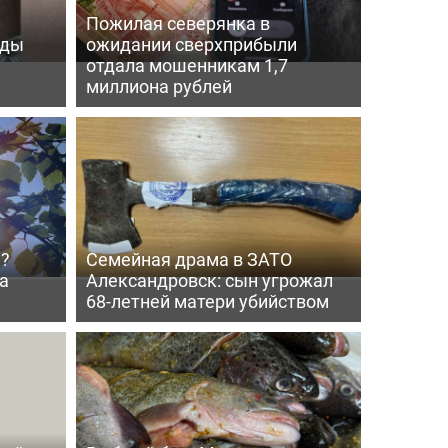
Пожилая северянка в
оды
ожидании сверхприбыли
отдала мошенникам 1,7
миллиона рублей
й?
Семейная драма в ЗАТО
а
Александровск: сын угрожал
68-летней матери убийством