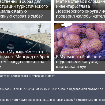
ественный образ для
Мат на стенах и сломан
страции туристического
инвентарь: глава
циала»: Какую
Ловозерского округа ли
ежную строят в Умбе?
проверил жалобы жител
ь по Мурманску — это
ольно!»: Минград выбрал
В Мурманской области
том города ледокол на
подешевели капуста,
х
картошка и лук
портажи
|
Авторское
|
Интересное
|
Спорт
d-News» Эл № ФС77-62541 от 27.07.2015 г. выдано Федеральной службой по 
ка на «Nord-News» обязательна. Для сетевых изданий обязательна гиперссы