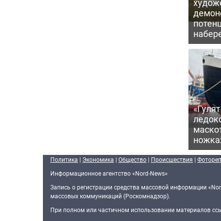
худож
демон
потен
набер
«Гулят
ледок
маско
ножка
Политика
|
Экономика
|
Общество
|
Происшествия
|
Фоторе
Информационное агентство «Nord-News»
Запись о регистрации средства массовой информации «Nor
массовых коммуникаций (Роскомнадзор).
При полном или частичном использовании материалов ссыл