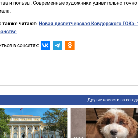
ства и пользы. Современные художники удивительно точно
иала.
с также читают:
Новая диспетчерская Ковдорского ГОКа: 
ранстве
ться в соцсетях:
Другие новости за сегод