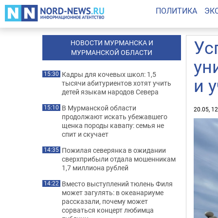
ПОЛИТИКА
ЭК
Ус
НОВОСТИ МУРМАНСКА И
МУРМАНСКОЙ ОБЛАСТИ
ун
Кадры для кочевых школ: 1,5
15:30
и 
тысячи абитуриентов хотят учить
детей языкам народов Севера
В Мурманской области
15:10
20.05, 1
продолжают искать убежавшего
щенка породы кавапу: семья не
спит и скучает
Пожилая северянка в ожидании
14:35
сверхприбыли отдала мошенникам
1,7 миллиона рублей
Вместо выступлений тюлень Филя
14:22
может загулять: в океанариуме
рассказали, почему может
сорваться концерт любимца