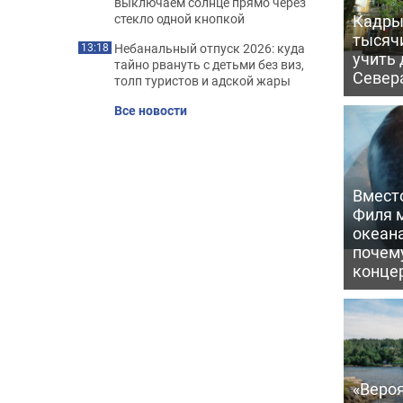
выключаем солнце прямо через
Кадры 
стекло одной кнопкой
тысяч
Небанальный отпуск 2026: куда
13:18
учить
тайно рвануть с детьми без виз,
Север
толп туристов и адской жары
Все новости
Вмест
Филя м
океан
почем
конце
«Вероя