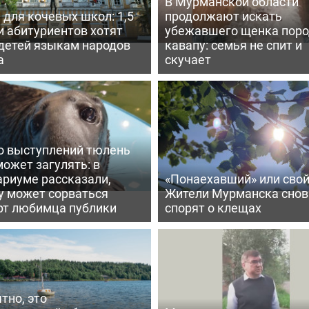
В Мурманской области
для кочевых школ: 1,5
продолжают искать
и абитуриентов хотят
убежавшего щенка пор
 детей языкам народов
кавапу: семья не спит и
а
скучает
о выступлений тюлень
ожет загулять: в
ариуме рассказали,
«Понаехавший» или сво
у может сорваться
Жители Мурманска снов
рт любимца публики
спорят о клещах
тно, это