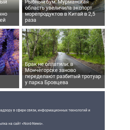
ный
Рыбный бум: Мурманская
область увеличила экспорт
чно
морепродуктов в Китай в 2,5
ей
раза
Брак не оплатили: в
Мончегорске заново
переделают разбитый тротуар
у парка Бровцева
надзору в сфере связи, информационных технологий и
лка на сайт «Nord-News».