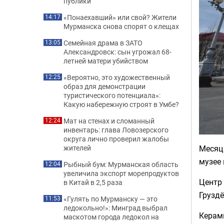
публики
«Понаехавший» или свой? Жители
14:17
Мурманска снова спорят о клещах
Семейная драма в ЗАТО
13:05
Александровск: сын угрожал 68-
летней матери убийством
«Вероятно, это художественный
12:25
образ для демонстрации
туристического потенциала»:
Какую набережную строят в Умбе?
Мат на стенах и сломанный
12:24
инвентарь: глава Ловозерского
округа лично проверил жалобы
Месяц 
жителей
музее 
Рыбный бум: Мурманская область
12:04
увеличила экспорт морепродуктов
Центр 
в Китай в 2,5 раза
Грузд
«Гулять по Мурманску — это
11:53
ледокольно!»: Минград выбрал
Керами
маскотом города ледокол на