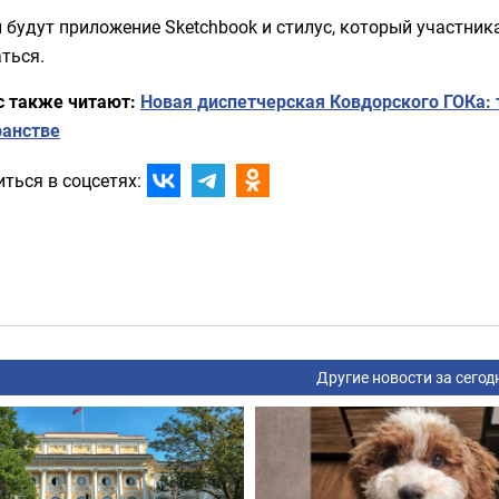
будут приложение Sketchbook и стилус, который участник
ться.
с также читают:
Новая диспетчерская Ковдорского ГОКа: 
ранстве
ться в соцсетях:
Другие новости за сегод