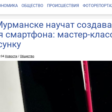
ОНОМИКА
ОБЩЕСТВО
ПРОИСШЕСТВИЯ
ФОТОРЕПОРТ
Мурманске научат создав
я смартфона: мастер-клас
сунку
5:04
Новости
/
Общество