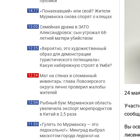
публики
«Понаехавший» или свой? Жители
14:17
Мурманска снова спорят о клещах
Семейная драма в ЗАТО
13:05
Александровск: сын угрожал 68-
летней матери убийством
«Вероятно, это художественный
12:25
образ для демонстрации
туристического потенциала»:
Какую набережную строят в Умбе?
Мат на стенах и сломанный
12:24
инвентарь: глава Ловозерского
округа лично проверил жалобы
24 мая
жителей
Рыбный бум: Мурманская область
12:04
Участ
увеличила экспорт морепродуктов
сообщ
в Китай в 2,5 раза
«Гулять по Мурманску — это
11:53
Вы ос
ледокольно!»: Минград выбрал
лисенк
маскотом города ледокол на