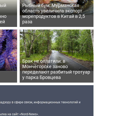
ный
Рыбный бум: Мурманская
область увеличила экспорт
чно
морепродуктов в Китай в 2,5
ей
раза
Брак не оплатили: в
Мончегорске заново
переделают разбитый тротуар
у парка Бровцева
надзору в сфере связи, информационных технологий и
лка на сайт «Nord-News».