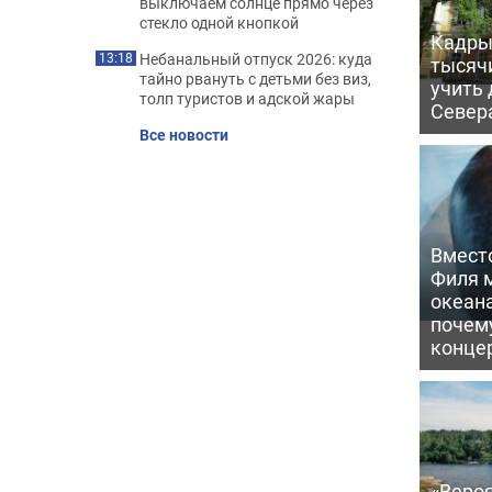
выключаем солнце прямо через
стекло одной кнопкой
Кадры 
Небанальный отпуск 2026: куда
13:18
тысяч
тайно рвануть с детьми без виз,
учить
толп туристов и адской жары
Север
Все новости
Вмест
Филя м
океан
почем
конце
«Вероя