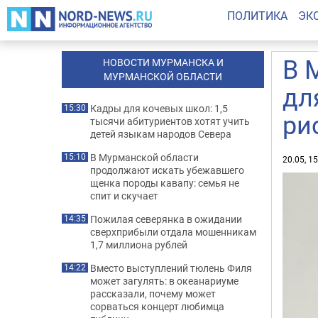
ПОЛИТИКА
ЭК
В 
НОВОСТИ МУРМАНСКА И
МУРМАНСКОЙ ОБЛАСТИ
дл
Кадры для кочевых школ: 1,5
15:30
ри
тысячи абитуриентов хотят учить
детей языкам народов Севера
В Мурманской области
15:10
20.05, 1
продолжают искать убежавшего
щенка породы кавапу: семья не
спит и скучает
Пожилая северянка в ожидании
14:35
сверхприбыли отдала мошенникам
1,7 миллиона рублей
Вместо выступлений тюлень Филя
14:22
может загулять: в океанариуме
рассказали, почему может
сорваться концерт любимца