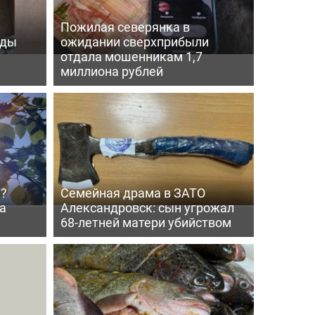
Пожилая северянка в
оды
ожидании сверхприбыли
отдала мошенникам 1,7
миллиона рублей
й?
Семейная драма в ЗАТО
а
Александровск: сын угрожал
68-летней матери убийством