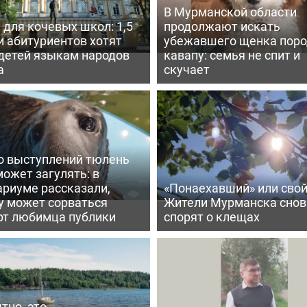
В Мурманской области
для кочевых школ: 1,5
продолжают искать
и абитуриентов хотят
убежавшего щенка пор
 детей языкам народов
кавапу: семья не спит и
а
скучает
о выступлений тюлень
ожет загулять: в
ариуме рассказали,
«Понаехавший» или сво
у может сорваться
Жители Мурманска снов
рт любимца публики
спорят о клещах
тно, это