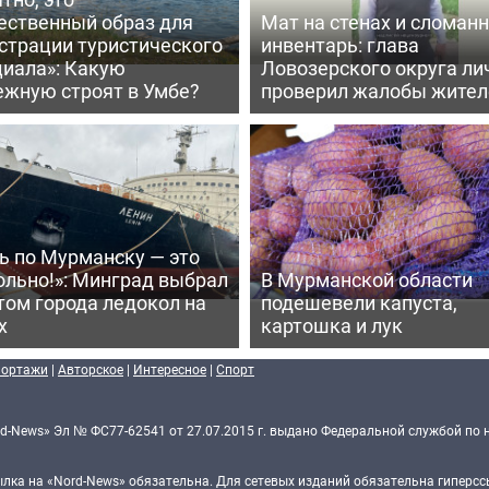
ественный образ для
Мат на стенах и сломан
страции туристического
инвентарь: глава
циала»: Какую
Ловозерского округа ли
ежную строят в Умбе?
проверил жалобы жител
ь по Мурманску — это
ольно!»: Минград выбрал
В Мурманской области
том города ледокол на
подешевели капуста,
х
картошка и лук
портажи
|
Авторское
|
Интересное
|
Спорт
d-News» Эл № ФС77-62541 от 27.07.2015 г. выдано Федеральной службой по 
ка на «Nord-News» обязательна. Для сетевых изданий обязательна гиперссы