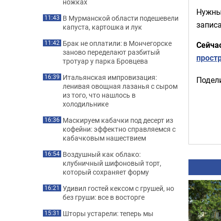
ножках
Нужны 
В Мурманской области подешевели
11:43
записа
капуста, картошка и лук
Брак не оплатили: в Мончегорске
11:42
Сейча
заново переделают разбитый
прост
тротуар у парка Бровцева
Итальянская импровизация:
16:39
Подели
ленивая овощная лазанья с сыром
из того, что нашлось в
холодильнике
Маскируем кабачки под десерт из
16:36
кофейни: эффектно справляемся с
кабачковым нашествием
Воздушный как облако:
16:54
клубничный шифоновый торт,
который сохраняет форму
Удивил гостей кексом с грушей, но
16:21
без груши: все в восторге
Шторы устарели: теперь мы
15:31