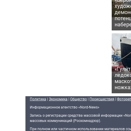
худож
демон
потен
набер
«Гулят
ледок
маско
ножка
Политика
|
Экономика
|
Общество
|
Происшествия
|
Фоторе
Информационное агентство «Nord-News»
Запись о регистрации средства массовой информации «Nor
массовых коммуникаций (Роскомнадзор).
При полном или частичном использовании материалов ссыл