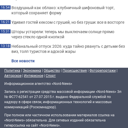
Воздушный как облако: клубничный шифоновый торт,
16:54
который сохраняет форму
Удивил гостей кексом с грушей, но без груши: все в восторге
16:21
Шторы устарели: теперь мы выключаем солнце прямо
15:31
через стекло одной кнопкой
Небанальный отпуск 2026: куда тайно рвануть с детьми без
13:18
виз, толп туристов и адской жары
Все новости
Политика
|
Экономика
|
Общество
|
Происшествия
|
Фоторепортажи
|
Авторское
|
Интересное
|
Спорт
Информационное агентство «Nord-News»
Запись о регистрации средства массовой информации «Nord-News» Эл
№ ФС77-62541 от 27.07.2015 г. выдано Федеральной службой по
надзору в сфере связи, информационных технологий и массовых
коммуникаций (Роскомнадзор).
При полном или частичном использовании материалов ссылка на
«Nord-News» обязательна. Для сетевых изданий обязательна
гиперссылка на сайт «Nord-News».