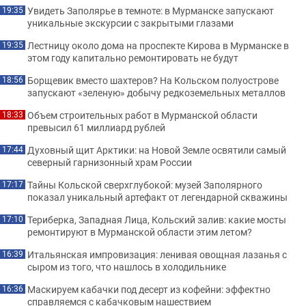
Увидеть Заполярье в темноте: в Мурманске запускают
19:35
уникальные экскурсии с закрытыми глазами
Лестницу около дома на проспекте Кирова в Мурманске в
19:35
этом году капитально ремонтировать не будут
Борщевик вместо шахтеров? На Кольском полуострове
18:56
запускают «зеленую» добычу редкоземельных металлов
Объем строительных работ в Мурманской области
18:33
превысил 61 миллиард рублей
Духовный щит Арктики: на Новой Земле освятили самый
17:44
северный гарнизонный храм России
Тайны Кольской сверхглубокой: музей Заполярного
17:17
показал уникальный артефакт от легендарной скважины
Териберка, Западная Лица, Кольский залив: какие мосты
17:10
ремонтируют в Мурманской области этим летом?
Итальянская импровизация: ленивая овощная лазанья с
16:39
сыром из того, что нашлось в холодильнике
Маскируем кабачки под десерт из кофейни: эффектно
16:36
справляемся с кабачковым нашествием