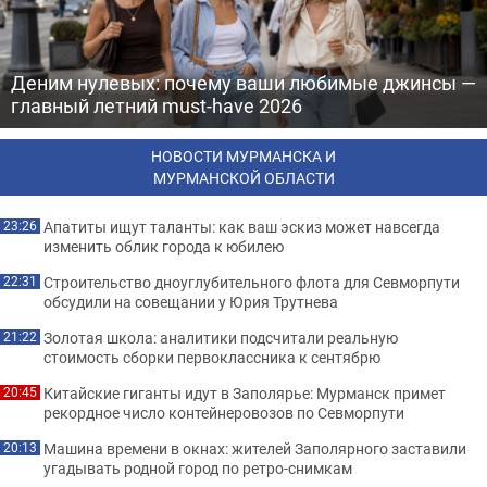
Деним нулевых: почему ваши любимые джинсы —
главный летний must-have 2026
НОВОСТИ МУРМАНСКА И
МУРМАНСКОЙ ОБЛАСТИ
Апатиты ищут таланты: как ваш эскиз может навсегда
23:26
изменить облик города к юбилею
Строительство дноуглубительного флота для Севморпути
22:31
обсудили на совещании у Юрия Трутнева
Золотая школа: аналитики подсчитали реальную
21:22
стоимость сборки первоклассника к сентябрю
Китайские гиганты идут в Заполярье: Мурманск примет
20:45
рекордное число контейнеровозов по Севморпути
Машина времени в окнах: жителей Заполярного заставили
20:13
угадывать родной город по ретро-снимкам