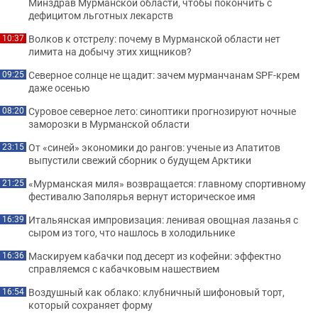
Минздрав Мурманской области, чтобы покончить с
дефицитом льготных лекарств
Волков к отстрелу: почему в Мурманской области нет
10:37
лимита на добычу этих хищников?
Северное солнце не щадит: зачем мурманчанам SPF-крем
09:25
даже осенью
Суровое северное лето: синоптики прогнозируют ночные
08:20
заморозки в Мурманской области
От «синей» экономики до рангов: ученые из Апатитов
23:15
выпустили свежий сборник о будущем Арктики
«Мурманская миля» возвращается: главному спортивному
21:25
фестивалю Заполярья вернут историческое имя
Итальянская импровизация: ленивая овощная лазанья с
16:39
сыром из того, что нашлось в холодильнике
Маскируем кабачки под десерт из кофейни: эффектно
16:36
справляемся с кабачковым нашествием
Воздушный как облако: клубничный шифоновый торт,
16:54
который сохраняет форму