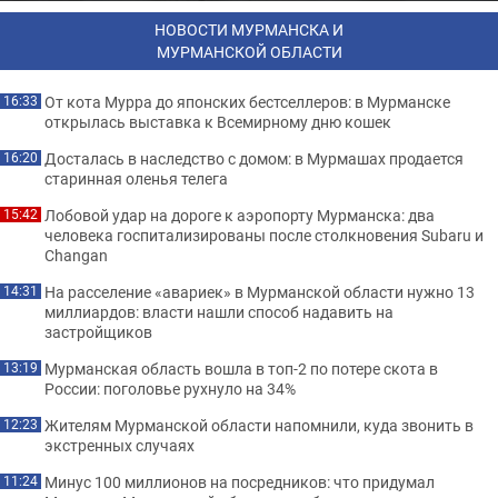
НОВОСТИ МУРМАНСКА И
МУРМАНСКОЙ ОБЛАСТИ
От кота Мурра до японских бестселлеров: в Мурманске
16:33
открылась выставка к Всемирному дню кошек
Досталась в наследство с домом: в Мурмашах продается
16:20
старинная оленья телега
Лобовой удар на дороге к аэропорту Мурманска: два
15:42
человека госпитализированы после столкновения Subaru и
Changan
На расселение «авариек» в Мурманской области нужно 13
14:31
миллиардов: власти нашли способ надавить на
застройщиков
Мурманская область вошла в топ-2 по потере скота в
13:19
России: поголовье рухнуло на 34%
Жителям Мурманской области напомнили, куда звонить в
12:23
экстренных случаях
Минус 100 миллионов на посредников: что придумал
11:24