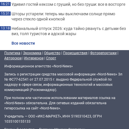
Удивил гостей кексом с грушей, но без груши: все в восторге
16:21
Шторы устарели: теперь мы выключаем солнце прямо
15:31
через стекло одной кнопкой
Небанальный отпуск 2026: куда тайно рвануть с детьми без
13:18
виз, толп туристов и адской жары
Все новости
Политика
|
Экономика
|
Общество
|
Происшествия
|
Фоторепортажи
|
Авторское
|
Интересное
|
Спорт
Информационное агентство «Nord-News»
Запись о регистрации средства массовой информации «Nord-News» Эл
№ ФС77-62541 от 27.07.2015 г. выдано Федеральной службой по
надзору в сфере связи, информационных технологий и массовых
коммуникаций (Роскомнадзор).
При полном или частичном использовании материалов ссылка на
«Nord-News» обязательна. Для сетевых изданий обязательна
гиперссылка на сайт «Nord-News».
Учредитель — ООО «ИКС-МАРКЕТ», ИНН 5190310423, ОГРН
1035100155133