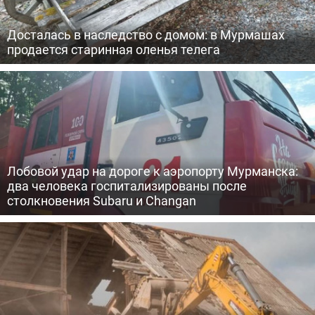
Досталась в наследство с домом: в Мурмашах
продается старинная оленья телега
Лобовой удар на дороге к аэропорту Мурманска:
два человека госпитализированы после
столкновения Subaru и Changan