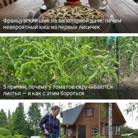
Французский шик на заполярной даче: печем
невероятный киш из первых лисичек
5 причин, почему у томатов скручиваются
листья — и как с этим бороться