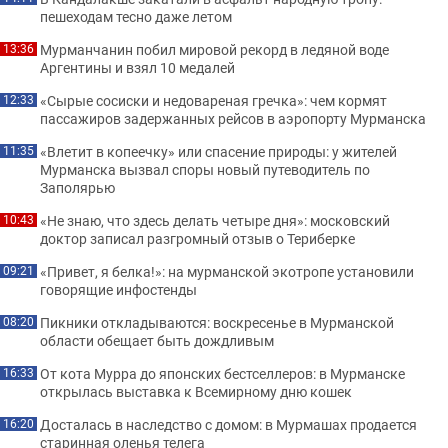
пешеходам тесно даже летом
Мурманчанин побил мировой рекорд в ледяной воде
13:36
Аргентины и взял 10 медалей
«Сырые сосиски и недовареная гречка»: чем кормят
12:33
пассажиров задержанных рейсов в аэропорту Мурманска
«Влетит в копеечку» или спасение природы: у жителей
11:35
Мурманска вызвал споры новый путеводитель по
Заполярью
«Не знаю, что здесь делать четыре дня»: московский
10:43
доктор записал разгромный отзыв о Териберке
«Привет, я белка!»: на мурманской экотропе установили
09:21
говорящие инфостенды
Пикники откладываются: воскресенье в Мурманской
08:20
области обещает быть дождливым
От кота Мурра до японских бестселлеров: в Мурманске
16:33
открылась выставка к Всемирному дню кошек
Досталась в наследство с домом: в Мурмашах продается
16:20
старинная оленья телега