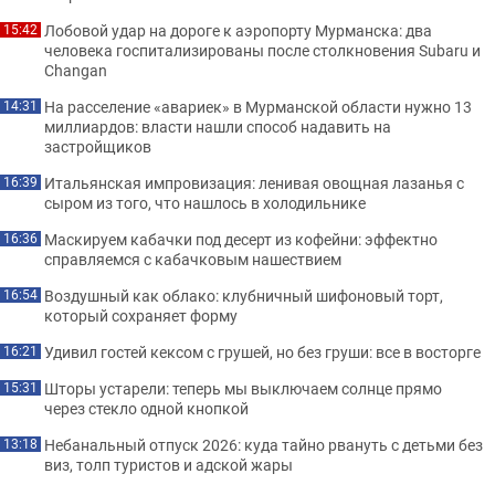
Лобовой удар на дороге к аэропорту Мурманска: два
15:42
человека госпитализированы после столкновения Subaru и
Changan
На расселение «авариек» в Мурманской области нужно 13
14:31
миллиардов: власти нашли способ надавить на
застройщиков
Итальянская импровизация: ленивая овощная лазанья с
16:39
сыром из того, что нашлось в холодильнике
Маскируем кабачки под десерт из кофейни: эффектно
16:36
справляемся с кабачковым нашествием
Воздушный как облако: клубничный шифоновый торт,
16:54
который сохраняет форму
Удивил гостей кексом с грушей, но без груши: все в восторге
16:21
Шторы устарели: теперь мы выключаем солнце прямо
15:31
через стекло одной кнопкой
Небанальный отпуск 2026: куда тайно рвануть с детьми без
13:18
виз, толп туристов и адской жары