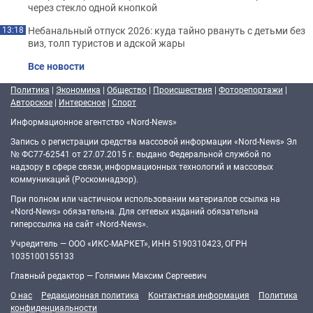
через стекло одной кнопкой
Небанальный отпуск 2026: куда тайно рвануть с детьми без
13:18
виз, толп туристов и адской жары
Все новости
Политика
|
Экономика
|
Общество
|
Происшествия
|
Фоторепортажи
|
Авторское
|
Интересное
|
Спорт
Информационное агентство «Nord-News»
Запись о регистрации средства массовой информации «Nord-News» Эл
№ ФС77-62541 от 27.07.2015 г. выдано Федеральной службой по
надзору в сфере связи, информационных технологий и массовых
коммуникаций (Роскомнадзор).
При полном или частичном использовании материалов ссылка на
«Nord-News» обязательна. Для сетевых изданий обязательна
гиперссылка на сайт «Nord-News».
Учредитель — ООО «ИКС-МАРКЕТ», ИНН 5190310423, ОГРН
1035100155133
Главный редактор — Голямин Максим Сергеевич
О нас
Редакционная политика
Контактная информация
Политика
конфиденциальности