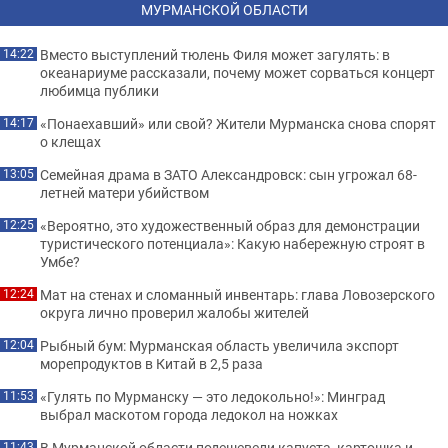
МУРМАНСКОЙ ОБЛАСТИ
Вместо выступлений тюлень Филя может загулять: в
14:22
океанариуме рассказали, почему может сорваться концерт
любимца публики
«Понаехавший» или свой? Жители Мурманска снова спорят
14:17
о клещах
Семейная драма в ЗАТО Александровск: сын угрожал 68-
13:05
летней матери убийством
«Вероятно, это художественный образ для демонстрации
12:25
туристического потенциала»: Какую набережную строят в
Умбе?
Мат на стенах и сломанный инвентарь: глава Ловозерского
12:24
округа лично проверил жалобы жителей
Рыбный бум: Мурманская область увеличила экспорт
12:04
морепродуктов в Китай в 2,5 раза
«Гулять по Мурманску — это ледокольно!»: Минград
11:53
выбрал маскотом города ледокол на ножках
В Мурманской области подешевели капуста, картошка и
11:43