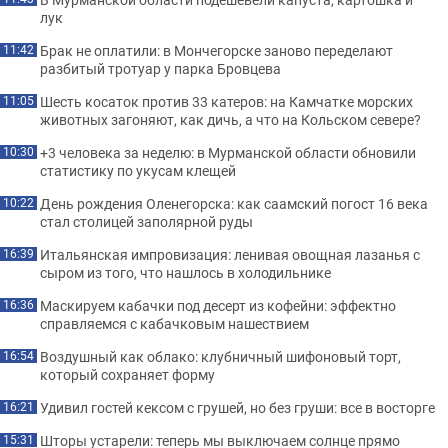
лук
Брак не оплатили: в Мончегорске заново переделают
11:42
разбитый тротуар у парка Бровцева
Шесть косаток против 33 катеров: на Камчатке морских
11:05
животных загоняют, как дичь, а что на Кольском севере?
+3 человека за неделю: в Мурманской области обновили
10:30
статистику по укусам клещей
День рождения Оленегорска: как саамский погост 16 века
10:22
стал столицей заполярной руды
Итальянская импровизация: ленивая овощная лазанья с
16:39
сыром из того, что нашлось в холодильнике
Маскируем кабачки под десерт из кофейни: эффектно
16:36
справляемся с кабачковым нашествием
Воздушный как облако: клубничный шифоновый торт,
16:54
который сохраняет форму
Удивил гостей кексом с грушей, но без груши: все в восторге
16:21
Шторы устарели: теперь мы выключаем солнце прямо
15:31