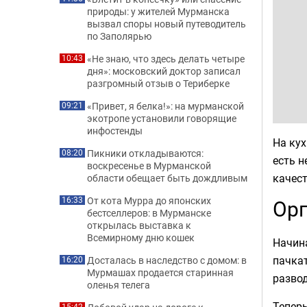
природы: у жителей Мурманска
вызвал споры новый путеводитель
по Заполярью
«Не знаю, что здесь делать четыре
10:43
дня»: московский доктор записал
разгромный отзыв о Териберке
«Привет, я белка!»: на мурманской
09:21
экотропе установили говорящие
инфостенды
На кух
Пикники откладываются:
08:20
есть 
воскресенье в Мурманской
качест
области обещает быть дождливым
От кота Мурра до японских
Орг
16:33
бестселлеров: в Мурманске
открылась выставка к
Всемирному дню кошек
Начина
пачка
Досталась в наследство с домом: в
16:20
Мурмашах продается старинная
развод
оленья телега
Теперь
15:42