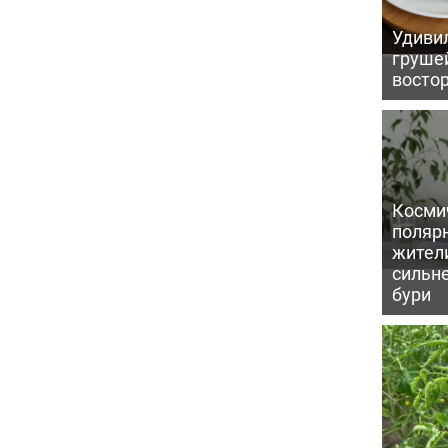
Удивил
грушей
восто
Косми
поляр
жител
сильн
бури