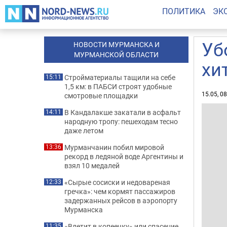
ПОЛИТИКА
ЭК
Уб
НОВОСТИ МУРМАНСКА И
МУРМАНСКОЙ ОБЛАСТИ
хи
Стройматериалы тащили на себе
15:11
1,5 км: в ПАБСИ строят удобные
15.05, 0
смотровые площадки
В Кандалакше закатали в асфальт
14:11
народную тропу: пешеходам тесно
даже летом
Мурманчанин побил мировой
13:36
рекорд в ледяной воде Аргентины и
взял 10 медалей
«Сырые сосиски и недовареная
12:33
гречка»: чем кормят пассажиров
задержанных рейсов в аэропорту
Мурманска
«Влетит в копеечку» или спасение
11:35