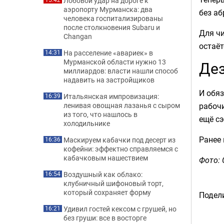
Лобовой удар на дороге к
аэропорту Мурманска: два
без аб
человека госпитализированы
после столкновения Subaru и
Для чи
Changan
остаёт
На расселение «авариек» в
14:31
Мурманской области нужно 13
Дез
миллиардов: власти нашли способ
надавить на застройщиков
И обяз
Итальянская импровизация:
16:39
рабочи
ленивая овощная лазанья с сыром
из того, что нашлось в
ещё с
холодильнике
Ранее
Маскируем кабачки под десерт из
16:36
кофейни: эффектно справляемся с
кабачковым нашествием
Фото: 
Воздушный как облако:
16:54
клубничный шифоновый торт,
который сохраняет форму
Подели
Удивил гостей кексом с грушей, но
16:21
без груши: все в восторге