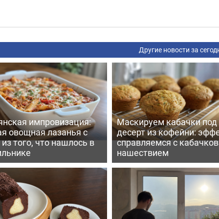
Другие новости за сегод
янская импровизация:
Маскируем кабачки под
ая овощная лазанья с
десерт из кофейни: эфф
из того, что нашлось в
справляемся с кабачко
ильнике
нашествием