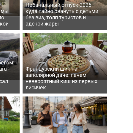
Небанальный отпуск 2026:
ь мы
куда тайно рвануть с детьми
мо
без виз, толп туристов и
пкой
адской жары
бегом:
ru -
Французский шик на
заполярной даче: печем
сал
невероятный киш из первых
лисичек