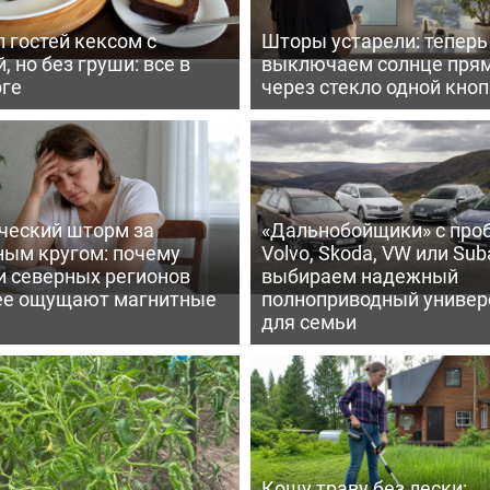
 гостей кексом с
Шторы устарели: тепер
, но без груши: все в
выключаем солнце пря
рге
через стекло одной кно
ческий шторм за
«Дальнобойщики» с про
ным кругом: почему
Volvo, Skoda, VW или Suba
и северных регионов
выбираем надежный
ее ощущают магнитные
полноприводный универ
для семьи
Кошу траву без лески: