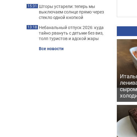
Шторы устарели: теперь мы
15:31
выключаем солнце прямо через
стекло одной кнопкой
Небанальный отпуск 2026: куда
13:18
тайно рвануть с детьми без виз,
толп туристов и адской жары
Все новости
Италь
ленив
сыром 
холод