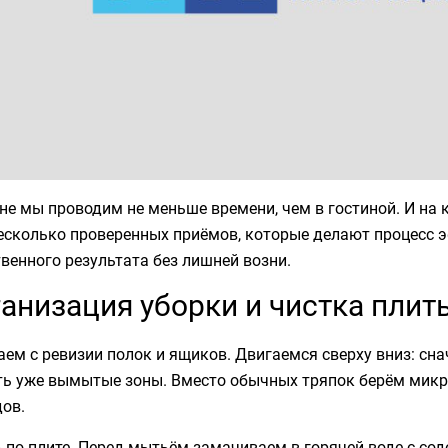
не мы проводим не меньше времени, чем в гостиной. И на 
несколько проверенных приёмов, которые делают процесс 
венного результата без лишней возни.
анизация уборки и чистка плит
ем с ревизии полок и ящиков. Двигаемся сверху вниз: сн
ть уже вымытые зоны. Вместо обычных тряпок берём микро
ов.
 по плите. Перед мытьём замачиваем в горячей воде с содо