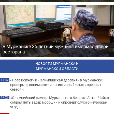
В Мурманске 35-летний мужчина выломал дверь
ресторана
НОВОСТИ МУРМАНСКА И
МУРМАНСКОЙ ОБЛАСТИ
«Ноев ковчег» и «Олимпийская деревня» в Мурманске:
17:47
проверьте, понимаете ли вы истинный язык коренных
северян
«Олимпийский символ Мурманского берега»: Антон Чайко
17:23
собрал пять вёдер морошки и опроверг слухи о неурожае
ягоды