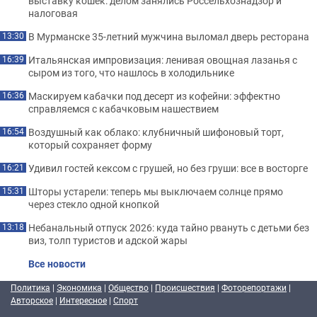
выставку кошек: делом занялись Россельхознадзор и
налоговая
В Мурманске 35-летний мужчина выломал дверь ресторана
13:30
Итальянская импровизация: ленивая овощная лазанья с
16:39
сыром из того, что нашлось в холодильнике
Маскируем кабачки под десерт из кофейни: эффектно
16:36
справляемся с кабачковым нашествием
Воздушный как облако: клубничный шифоновый торт,
16:54
который сохраняет форму
Удивил гостей кексом с грушей, но без груши: все в восторге
16:21
Шторы устарели: теперь мы выключаем солнце прямо
15:31
через стекло одной кнопкой
Небанальный отпуск 2026: куда тайно рвануть с детьми без
13:18
виз, толп туристов и адской жары
Все новости
Политика
|
Экономика
|
Общество
|
Происшествия
|
Фоторепортажи
|
Авторское
|
Интересное
|
Спорт