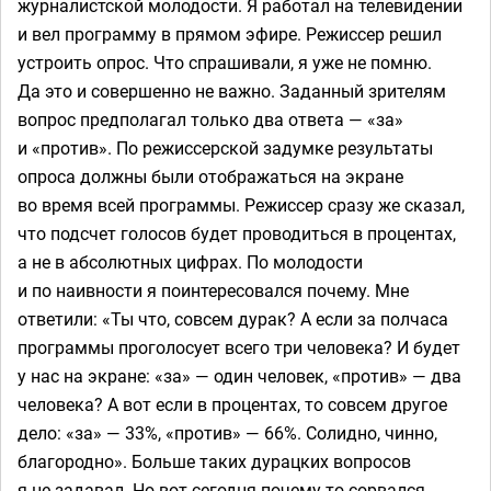
журналистской молодости. Я работал на телевидении
и вел программу в прямом эфире. Режиссер решил
устроить опрос. Что спрашивали, я уже не помню.
Да это и совершенно не важно. Заданный зрителям
вопрос предполагал только два ответа — «за»
и «против». По режиссерской задумке результаты
опроса должны были отображаться на экране
во время всей программы. Режиссер сразу же сказал,
что подсчет голосов будет проводиться в процентах,
а не в абсолютных цифрах. По молодости
и по наивности я поинтересовался почему. Мне
ответили: «Ты что, совсем дурак? А если за полчаса
программы проголосует всего три человека? И будет
у нас на экране: «за» — один человек, «против» — два
человека? А вот если в процентах, то совсем другое
дело: «за» — 33%, «против» — 66%. Солидно, чинно,
благородно». Больше таких дурацких вопросов
я не задавал. Но вот сегодня почему-то сорвался.