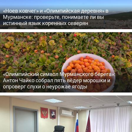
«Ноев ковчег» и «Олимпийская деревня» в
Мурманске: проверьте, понимаете ли вы
истинный язык коренных северян
«Олимпийский символ Мурманского берега»:
Антон Чайко собрал пять вёдер морошки и
опроверг слухи о неурожае ягоды