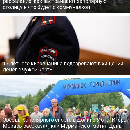
расселение: как застраивают заполярную
столицу и что будет с коммуналкой
17-летнего кировчанина подозревают в хищении
денег с чужой карты
Звезды заполярного спорта в Долине Уюта: Игорь
Морарь рассказал, как Мурманск отметил День