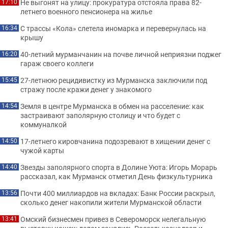
Не выгонят на улицу: прокуратура отстояла права 82-
17:10
летнего военного пенсионера на жилье
С трассы «Кола» слетела иномарка и перевернулась на
16:34
крышу
40-летний мурманчанин на почве личной неприязни поджег
16:20
гараж своего коллеги
27-летнюю рецидивистку из Мурманска заключили под
15:45
стражу после кражи денег у знакомого
Земля в центре Мурманска в обмен на расселение: как
14:54
застраивают заполярную столицу и что будет с
коммуналкой
17-летнего кировчанина подозревают в хищении денег с
14:50
чужой карты
Звезды заполярного спорта в Долине Уюта: Игорь Морарь
14:40
рассказал, как Мурманск отметил День физкультурника
Почти 400 миллиардов на вкладах: Банк России раскрыл,
13:56
сколько денег накопили жители Мурманской области
Омский бизнесмен привез в Североморск нелегальную
13:41