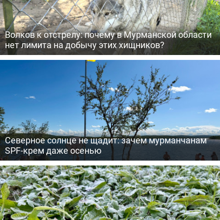
Волков к отстрелу: почему в Мурманской области
нет лимита на добычу этих хищников?
Северное солнце не щадит: зачем мурманчанам
SPF-крем даже осенью