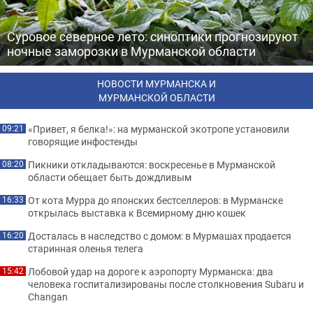
Суровое северное лето: синоптики прогнозируют
ночные заморозки в Мурманской области
НОВОСТИ МУРМАНСКА И
МУРМАНСКОЙ ОБЛАСТИ
«Привет, я белка!»: на мурманской экотропе установили
09:21
говорящие инфостенды
Пикники откладываются: воскресенье в Мурманской
08:20
области обещает быть дождливым
От кота Мурра до японских бестселлеров: в Мурманске
16:33
открылась выставка к Всемирному дню кошек
Досталась в наследство с домом: в Мурмашах продается
16:20
старинная оленья телега
Лобовой удар на дороге к аэропорту Мурманска: два
15:42
человека госпитализированы после столкновения Subaru и
Changan