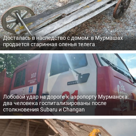
Досталась в наследство с домом: в Мурмашах
продается старинная оленья телега
Лобовой удар на дороге к аэропорту Мурманска:
два человека госпитализированы после
столкновения Subaru и Changan