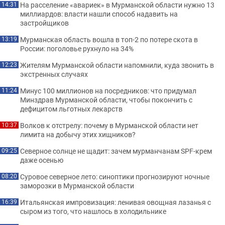
На расселение «авариек» в Мурманской области нужно 13
14:31
миллиардов: власти нашли способ надавить на
застройщиков
Мурманская область вошла в топ-2 по потере скота в
13:19
России: поголовье рухнуло на 34%
Жителям Мурманской области напомнили, куда звонить в
12:23
экстренных случаях
Минус 100 миллионов на посредников: что придумал
11:24
Минздрав Мурманской области, чтобы покончить с
дефицитом льготных лекарств
Волков к отстрелу: почему в Мурманской области нет
10:37
лимита на добычу этих хищников?
Северное солнце не щадит: зачем мурманчанам SPF-крем
09:25
даже осенью
Суровое северное лето: синоптики прогнозируют ночные
08:20
заморозки в Мурманской области
Итальянская импровизация: ленивая овощная лазанья с
16:39
сыром из того, что нашлось в холодильнике