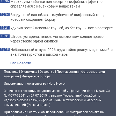
Маскируем кабачки под десерт из кофейни: эффектно
16:36
справляемся с кабачковым нашествием
Воздушный как облако: клубничный шифоновый торт,
16:54
который сохраняет форму
Удивил гостей кексом с грушей, но без груши: все в восторге
16:21
Шторы устарели: теперь мы выключаем солнце прямо
15:31
через стекло одной кнопкой
Небанальный отпуск 2026: куда тайно рвануть с детьми без
13:18
виз, толп туристов и адской жары
Все новости
Политика
|
Экономика
|
Общество
|
Происшествия
|
Фоторепортажи
|
Авторское
|
Интересное
|
Спорт
Информационное агентство «Nord-News»
Запись о регистрации средства массовой информации «Nord-News» Эл
№ ФС77-62541 от 27.07.2015 г. выдано Федеральной службой по
надзору в сфере связи, информационных технологий и массовых
коммуникаций (Роскомнадзор).
При полном или частичном использовании материалов ссылка на