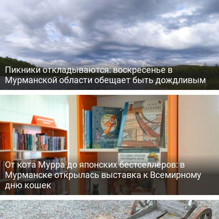
Пикники откладываются: воскресенье в
Мурманской области обещает быть дождливым
От кота Мурра до японских бестселлеров: в
Мурманске открылась выставка к Всемирному
дню кошек