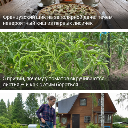
Французский шик на заполярной даче: печем
невероятный киш из первых лисичек
5 причин, почему у томатов скручиваются
листья — и как с этим бороться