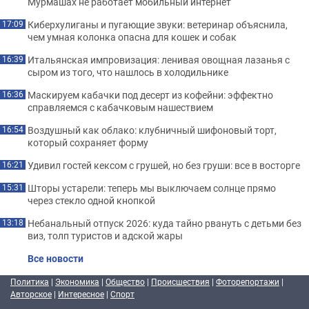
Мурмашах не работает мобильный интернет
Киберхулиганы и пугающие звуки: ветеринар объяснила,
17:09
чем умная колонка опасна для кошек и собак
Итальянская импровизация: ленивая овощная лазанья с
16:39
сыром из того, что нашлось в холодильнике
Маскируем кабачки под десерт из кофейни: эффектно
16:36
справляемся с кабачковым нашествием
Воздушный как облако: клубничный шифоновый торт,
16:54
который сохраняет форму
Удивил гостей кексом с грушей, но без груши: все в восторге
16:21
Шторы устарели: теперь мы выключаем солнце прямо
15:31
через стекло одной кнопкой
Небанальный отпуск 2026: куда тайно рвануть с детьми без
13:18
виз, толп туристов и адской жары
Все новости
Политика
|
Экономика
|
Общество
|
Происшествия
|
Фоторепортажи
|
Авторское
|
Интересное
|
Спорт