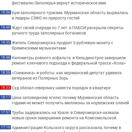
фестивалю Заполярья вернут историческое имя
Бум заполярного туризма: Мурманская область вырвалась
19:56
в лидеры СЗФО по приросту гостей
Ждут своей очереди по 7 лет: в ПАБСИ раскрыли секреты
19:49
ручного труда заполярных ботаников
Житель Североморска продает 3-рублевую монету с
19:35
бременскими музыкантами
Километры ровного асфальта: в Кильдинстрое завершили
18:48
ремонт ключевого подъезда к федеральной трассе «Кола»
«Снежинка» и роботы: как мурманский депутат удивила
18:38
ветеранов из Полярных Зорь
Суд обязал северянку навести порядок в квартире
18:33
Цена заповедному ягелю: почему Мурманская область
18:17
годами не может получить миллионы за норвежских оленей
Трубы задержались на Урале: в Североморске назвали
17:57
новые сроки завершения ремонта на Комсомольской
Администрация Кольского округа рассказала, почему в
17:10