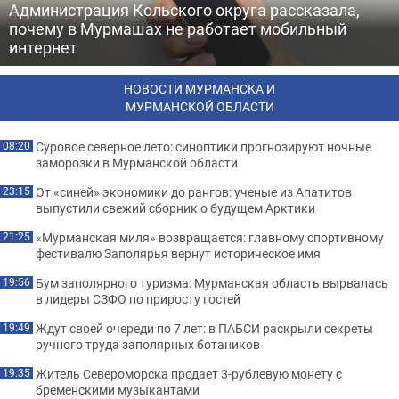
Администрация Кольского округа рассказала,
почему в Мурмашах не работает мобильный
интернет
НОВОСТИ МУРМАНСКА И
МУРМАНСКОЙ ОБЛАСТИ
Суровое северное лето: синоптики прогнозируют ночные
08:20
заморозки в Мурманской области
От «синей» экономики до рангов: ученые из Апатитов
23:15
выпустили свежий сборник о будущем Арктики
«Мурманская миля» возвращается: главному спортивному
21:25
фестивалю Заполярья вернут историческое имя
Бум заполярного туризма: Мурманская область вырвалась
19:56
в лидеры СЗФО по приросту гостей
Ждут своей очереди по 7 лет: в ПАБСИ раскрыли секреты
19:49
ручного труда заполярных ботаников
Житель Североморска продает 3-рублевую монету с
19:35
бременскими музыкантами