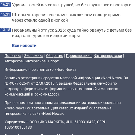
Удивил гостей кексом с грушей, но без груши: все в восторге
16:21
Шторы устарели: теперь мы выключаем солнце прямо
15:31
через стекло одной кнопкой
Небанальный отпуск 2026: куда тайно рвануть с детьми без
13:18
виз, толп туристов и адской жары
Все новости
Политика
|
Экономика
|
Общество
|
Происшествия
|
Фоторепортажи
|
Авторское
|
Интересное
|
Спорт
Информационное агентство «Nord-News»
Запись о регистрации средства массовой информации «Nord-News» Эл
№ ФС77-62541 от 27.07.2015 г. выдано Федеральной службой по
надзору в сфере связи, информационных технологий и массовых
коммуникаций (Роскомнадзор).
При полном или частичном использовании материалов ссылка на
«Nord-News» обязательна. Для сетевых изданий обязательна
гиперссылка на сайт «Nord-News».
Учредитель — ООО «ИКС-МАРКЕТ», ИНН 5190310423, ОГРН
1035100155133