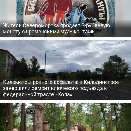
Житель Североморска продает 3-рублевую
монету с бременскими музыкантами
Километры ровного асфальта: в Кильдинстрое
завершили ремонт ключевого подъезда к
федеральной трассе «Кола»