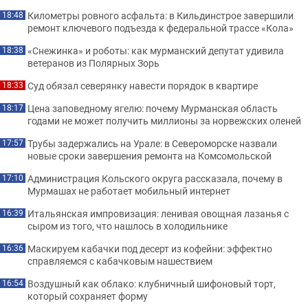
Километры ровного асфальта: в Кильдинстрое завершили
18:48
ремонт ключевого подъезда к федеральной трассе «Кола»
«Снежинка» и роботы: как мурманский депутат удивила
18:38
ветеранов из Полярных Зорь
Суд обязал северянку навести порядок в квартире
18:33
Цена заповедному ягелю: почему Мурманская область
18:17
годами не может получить миллионы за норвежских оленей
Трубы задержались на Урале: в Североморске назвали
17:57
новые сроки завершения ремонта на Комсомольской
Администрация Кольского округа рассказала, почему в
17:10
Мурмашах не работает мобильный интернет
Итальянская импровизация: ленивая овощная лазанья с
16:39
сыром из того, что нашлось в холодильнике
Маскируем кабачки под десерт из кофейни: эффектно
16:36
справляемся с кабачковым нашествием
Воздушный как облако: клубничный шифоновый торт,
16:54
который сохраняет форму