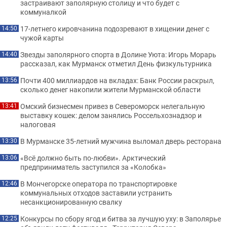
застраивают заполярную столицу и что будет с
коммуналкой
17-летнего кировчанина подозревают в хищении денег с
14:50
чужой карты
Звезды заполярного спорта в Долине Уюта: Игорь Морарь
14:40
рассказал, как Мурманск отметил День физкультурника
Почти 400 миллиардов на вкладах: Банк России раскрыл,
13:56
сколько денег накопили жители Мурманской области
Омский бизнесмен привез в Североморск нелегальную
13:41
выставку кошек: делом занялись Россельхознадзор и
налоговая
В Мурманске 35-летний мужчина выломал дверь ресторана
13:30
«Всё должно быть по-любви». Арктический
13:06
предприниматель заступился за «Колобка»
В Мончегорске оператора по транспортировке
12:46
коммунальных отходов заставили устранить
несанкционированную свалку
Конкурсы по сбору ягод и битва за лучшую уху: в Заполярье
12:25