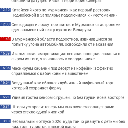
объявили дату фестиваля «Территория Севера»
Китайский хого по-мурмански: как первый ресторан
12:10
Поднебесной в Заполярье подключился к «Рестомании»
Светодиоды и лоскутное шитье: в Мурманск с гастролями
12:03
едет знаменитый театр кукол из Беларуси
В Мурманской области подростков, извинившихся за
11:43
попытку угона автомобиля, освободили от наказания
Итальянская импровизация: ленивая овощная лазанья с
16:39
сыром из того, что нашлось в холодильнике
Маскируем кабачки под десерт из кофейни: эффектно
16:36
справляемся с кабачковым нашествием
Воздушный как облако: клубничный шифоновый торт,
16:54
который сохраняет форму
Удивил гостей кексом с грушей, но без груши: все в восторге
16:21
Шторы устарели: теперь мы выключаем солнце прямо
15:31
через стекло одной кнопкой
Небанальный отпуск 2026: куда тайно рвануть с детьми без
13:18
виз, толп туристов и адской жары