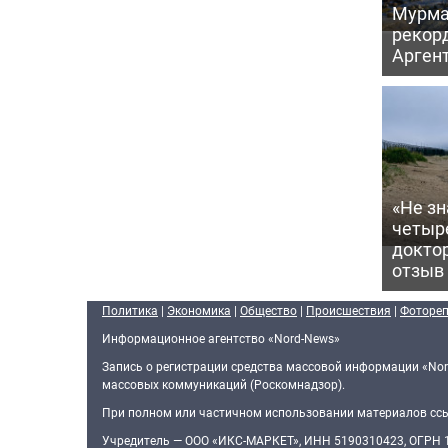
Мурма
рекорд
Аргент
«Не зн
четыр
докто
отзыв
Политика
|
Экономика
|
Общество
|
Происшествия
|
Фоторе
Информационное агентство «Nord-News»
Запись о регистрации средства массовой информации «Nor
массовых коммуникаций (Роскомнадзор).
При полном или частичном использовании материалов ссыл
Учредитель — ООО «ИКС-МАРКЕТ», ИНН 5190310423, ОГРН