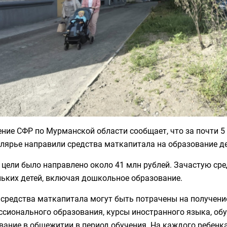
ние СФР по Мурманской области сообщает, что за почти 5 
лярье направили средства маткапитала на образование де
 цели было направлено около 41 млн рублей. Зачастую сре
льких детей, включая дошкольное образование.
 средства маткапитала могут быть потрачены на получен
ссионального образования, курсы иностранного языка, об
вание в общежитии в период обучения. На каждого ребен