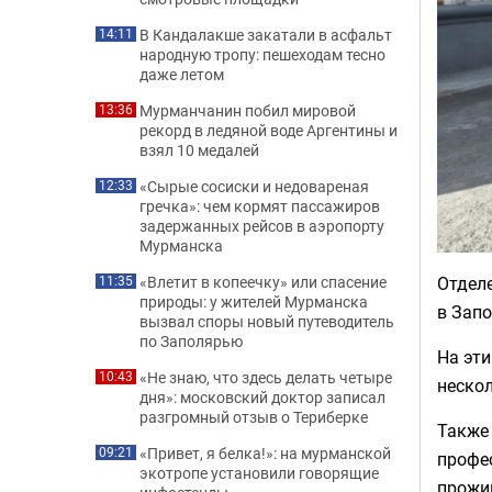
В Кандалакше закатали в асфальт
14:11
народную тропу: пешеходам тесно
даже летом
Мурманчанин побил мировой
13:36
рекорд в ледяной воде Аргентины и
взял 10 медалей
«Сырые сосиски и недовареная
12:33
гречка»: чем кормят пассажиров
задержанных рейсов в аэропорту
Мурманска
Отделе
«Влетит в копеечку» или спасение
11:35
природы: у жителей Мурманска
в Запо
вызвал споры новый путеводитель
по Заполярью
На эти
«Не знаю, что здесь делать четыре
10:43
неско
дня»: московский доктор записал
разгромный отзыв о Териберке
Также
«Привет, я белка!»: на мурманской
09:21
профе
экотропе установили говорящие
прожи