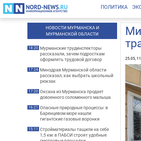
ПОЛИТИКА
ЭК
Ми
НОВОСТИ МУРМАНСКА И
МУРМАНСКОЙ ОБЛАСТИ
тр
Мурманские трудинспекторы
18:20
рассказали, зачем подросткам
25.05, 1
оформлять трудовой договор
Минздрав Мурманской области
17:24
рассказал, как выбрать школьный
рюкзак
Оксана из Мурманска продает
17:20
довоенного соломенного малыша
Опасные природные процессы: в
16:21
Баренцевом море нашли
гигантские газовые воронки
Стройматериалы тащили на себе
15:11
1,5 км: в ПАБСИ строят удобные
смотровые площадки