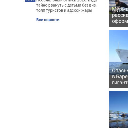
тайно рвануть с детьми без виз,
Мурма
толп туристов и адской жары
расск
Все новости
оформ
Опасн
в Бар
гигант