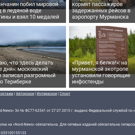
нчанин побил мировой
кормят пассажиров
 в ледяной воде
задержанных рейсов в
ины и взял 10 медалей
аэропорту Мурманска
аю, что здесь делать
«Привет, я белка!»: на
е дня»: московский
мурманской экотропе
р записал разгромный
установили говорящие
 о Териберке
инфостенды
портажи
|
Авторское
|
Интересное
|
Спорт
d-News» Эл № ФС77-62541 от 27.07.2015 г. выдано Федеральной службой по 
ка на «Nord-News» обязательна. Для сетевых изданий обязательна гиперссы
 1035100155133