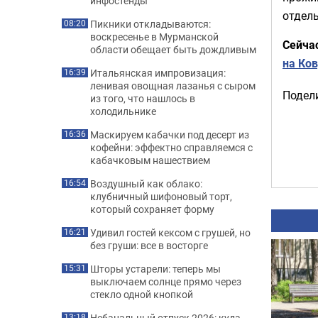
инфостенды
отдель
Пикники откладываются:
08:20
воскресенье в Мурманской
Сейча
области обещает быть дождливым
на Ко
Итальянская импровизация:
16:39
ленивая овощная лазанья с сыром
Подели
из того, что нашлось в
холодильнике
Маскируем кабачки под десерт из
16:36
кофейни: эффектно справляемся с
кабачковым нашествием
Воздушный как облако:
16:54
клубничный шифоновый торт,
который сохраняет форму
Удивил гостей кексом с грушей, но
16:21
без груши: все в восторге
Шторы устарели: теперь мы
15:31
выключаем солнце прямо через
стекло одной кнопкой
Небанальный отпуск 2026: куда
13:18