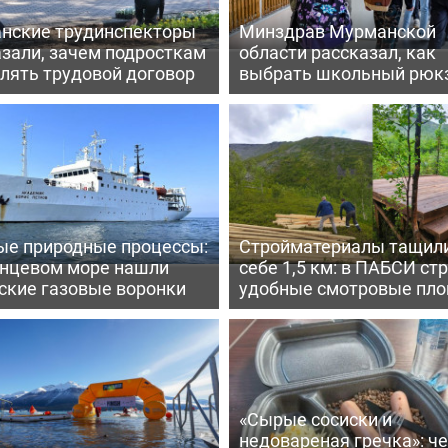
нские трудинспекторы
Минздрав Мурманской
азали, зачем подросткам
области рассказал, как
лять трудовой договор
выбрать школьный рюк
ые природные процессы:
Стройматериалы тащили
енцевом море нашли
себе 1,5 км: в ПАБСИ ст
ские газовые воронки
удобные смотровые пл
«Сырые сосиски и
недовареная гречка»: ч