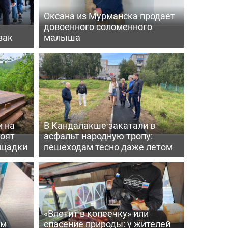
Оксана из Мурманска продает
довоенного соломенного
зак
малыша
 на
В Кандалакше закатали в
роят
асфальт народную тропу:
ощадки
пешеходам тесно даже летом
«Влетит в копеечку» или
ем
спасение природы: у жителей