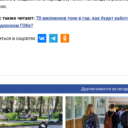
но.
с также читают:
70 миллионов тонн в год: как будет рабо
вдорском ГОКе?
ться в соцсетях:
Другие новости за сегод