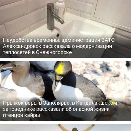
Неудобства временны: администрация ЗАТО
Александровск рассказала о модернизации
теплосетей в Снежногорске
Прыжок веры в Заполярье: в Кандалакшском
заповеднике рассказали об опасной жизни
птенцов кайры