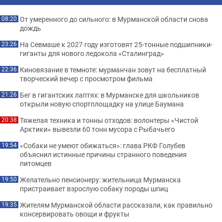
От умеренного до сильного: в Мурманской области снова
08:20
дождь
На Севмаше к 2027 году изготовят 25-тонные подшипники-
23:26
гиганты для нового ледокола «Сталинград»
Киновязание в темноте: мурманчан зовут на бесплатный
22:36
творческий вечер с просмотром фильма
Бег в гигантских лаптях: в Мурманске для школьников
21:26
открыли новую спортплощадку на улице Баумана
Тяжелая техника и тонны отходов: волонтеры «Чистой
20:38
Арктики» вывезли 60 тонн мусора с Рыбачьего
«Собаки не умеют обижаться»: глава РКФ Голубев
19:54
объяснил истинные причины странного поведения
питомцев
Желательно пенсионеру: жительница Мурманска
19:50
пристраивает взрослую собаку породы шпиц
Жителям Мурманской области рассказали, как правильно
19:35
консервировать овощи и фрукты