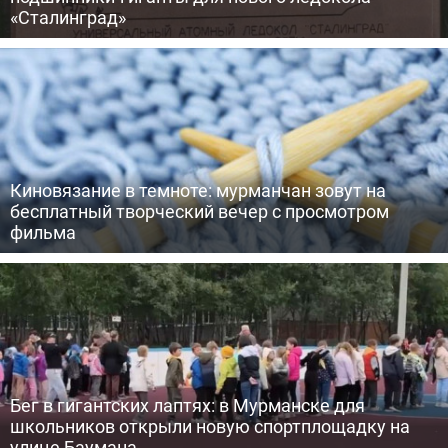
«Сталинград»
Киновязание в темноте: мурманчан зовут на
бесплатный творческий вечер с просмотром
фильма
Бег в гигантских лаптях: в Мурманске для
школьников открыли новую спортплощадку на
улице Баумана