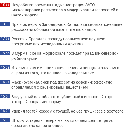
Неудобства временны: администрация ЗАТО
18:33
Александровск рассказала о модернизации теплосетей в
Снежногорске
Прыжок веры в Заполярье: в Кандалакшском заповеднике
18:10
рассказали об опасной жизни птенцов кайры
Россия и Бразилия создадут совместную научную
17:53
программу для исследования Арктики
В Мурманске на Морвокзале пройдет праздник северной
16:55
рыбной кухни
Итальянская импровизация: ленивая овощная лазанья с
16:39
сыром из того, что нашлось в холодильнике
Маскируем кабачки под десерт из кофейни: эффектно
16:36
справляемся с кабачковым нашествием
Воздушный как облако: клубничный шифоновый торт,
16:54
который сохраняет форму
Удивил гостей кексом с грушей, но без груши: все в восторге
16:21
Шторы устарели: теперь мы выключаем солнце прямо
15:31
через стекло одной кнопкой