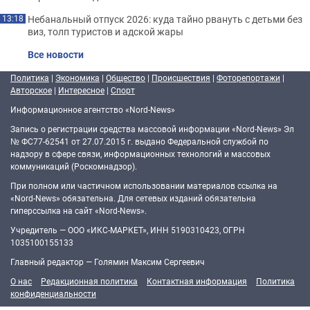
Небанальный отпуск 2026: куда тайно рвануть с детьми без
13:18
виз, толп туристов и адской жары
Все новости
Политика
|
Экономика
|
Общество
|
Происшествия
|
Фоторепортажи
|
Авторское
|
Интересное
|
Спорт
Информационное агентство «Nord-News»
Запись о регистрации средства массовой информации «Nord-News» Эл
№ ФС77-62541 от 27.07.2015 г. выдано Федеральной службой по
надзору в сфере связи, информационных технологий и массовых
коммуникаций (Роскомнадзор).
При полном или частичном использовании материалов ссылка на
«Nord-News» обязательна. Для сетевых изданий обязательна
гиперссылка на сайт «Nord-News».
Учредитель — ООО «ИКС-МАРКЕТ», ИНН 5190310423, ОГРН
1035100155133
Главный редактор — Голямин Максим Сергеевич
О нас
Редакционная политика
Контактная информация
Политика
конфиденциальности