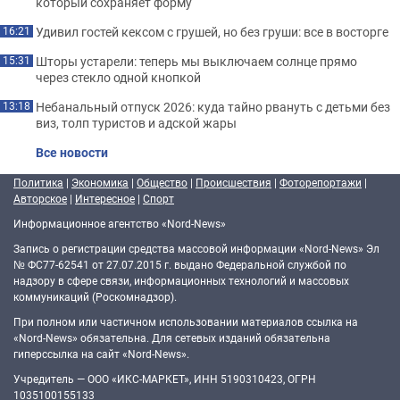
который сохраняет форму
Удивил гостей кексом с грушей, но без груши: все в восторге
16:21
Шторы устарели: теперь мы выключаем солнце прямо
15:31
через стекло одной кнопкой
Небанальный отпуск 2026: куда тайно рвануть с детьми без
13:18
виз, толп туристов и адской жары
Все новости
Политика
|
Экономика
|
Общество
|
Происшествия
|
Фоторепортажи
|
Авторское
|
Интересное
|
Спорт
Информационное агентство «Nord-News»
Запись о регистрации средства массовой информации «Nord-News» Эл
№ ФС77-62541 от 27.07.2015 г. выдано Федеральной службой по
надзору в сфере связи, информационных технологий и массовых
коммуникаций (Роскомнадзор).
При полном или частичном использовании материалов ссылка на
«Nord-News» обязательна. Для сетевых изданий обязательна
гиперссылка на сайт «Nord-News».
Учредитель — ООО «ИКС-МАРКЕТ», ИНН 5190310423, ОГРН
1035100155133