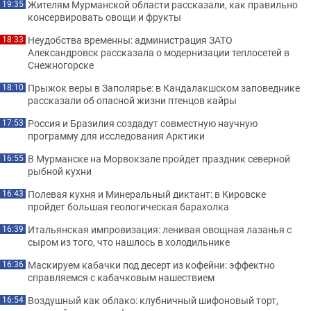
Жителям Мурманской области рассказали, как правильно
19:35
консервировать овощи и фрукты
Неудобства временны: администрация ЗАТО
18:33
Александровск рассказала о модернизации теплосетей в
Снежногорске
Прыжок веры в Заполярье: в Кандалакшском заповеднике
18:10
рассказали об опасной жизни птенцов кайры
Россия и Бразилия создадут совместную научную
17:53
программу для исследования Арктики
В Мурманске на Морвокзале пройдет праздник северной
16:55
рыбной кухни
Полевая кухня и Минеральный диктант: в Кировске
16:43
пройдет большая геологическая барахолка
Итальянская импровизация: ленивая овощная лазанья с
16:39
сыром из того, что нашлось в холодильнике
Маскируем кабачки под десерт из кофейни: эффектно
16:36
справляемся с кабачковым нашествием
Воздушный как облако: клубничный шифоновый торт,
16:54