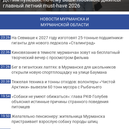
главный летний must-have 2026
НОВОСТИ МУРМАНСКА И
МУРМАНСКОЙ ОБЛАСТИ
На Севмаше к 2027 году изготовят 25-тонные подшипники-
23:26
гиганты для нового ледокола «Сталинград»
Киновязание в темноте: мурманчан зовут на бесплатный
22:36
творческий вечер с просмотром фильма
Бег в гигантских лаптях: в Мурманске для школьников
21:26
открыли новую спортплощадку на улице Баумана
Тяжелая техника и тонны отходов: волонтеры «Чистой
20:38
Арктики» вывезли 60 тонн мусора с Рыбачьего
«Собаки не умеют обижаться»: глава РКФ Голубев
19:54
объяснил истинные причины странного поведения
питомцев
Желательно пенсионеру: жительница Мурманска
19:50
пристраивает взрослую собаку породы шпиц