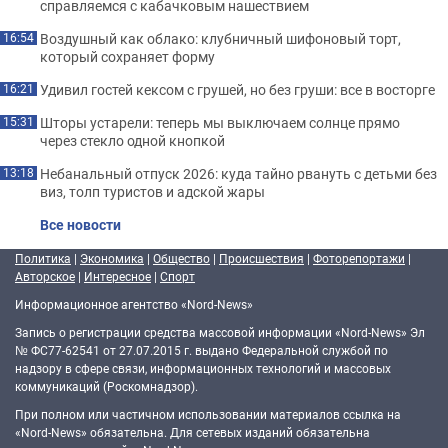
справляемся с кабачковым нашествием
Воздушный как облако: клубничный шифоновый торт,
16:54
который сохраняет форму
Удивил гостей кексом с грушей, но без груши: все в восторге
16:21
Шторы устарели: теперь мы выключаем солнце прямо
15:31
через стекло одной кнопкой
Небанальный отпуск 2026: куда тайно рвануть с детьми без
13:18
виз, толп туристов и адской жары
Все новости
Политика
|
Экономика
|
Общество
|
Происшествия
|
Фоторепортажи
|
Авторское
|
Интересное
|
Спорт
Информационное агентство «Nord-News»
Запись о регистрации средства массовой информации «Nord-News» Эл
№ ФС77-62541 от 27.07.2015 г. выдано Федеральной службой по
надзору в сфере связи, информационных технологий и массовых
коммуникаций (Роскомнадзор).
При полном или частичном использовании материалов ссылка на
«Nord-News» обязательна. Для сетевых изданий обязательна