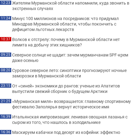
Жителям Мурманской области напомнили, куда звонить в
12:23
экстренных случаях
Минус 100 миллионов на посредников: что придумал
11:24
Минздрав Мурманской области, чтобы покончить с
дефицитом льготных лекарств
Волков к отстрелу: почему в Мурманской области нет
10:37
лимита на добычу этих хищников?
Северное солнце не щадит: зачем мурманчанам SPF-крем
09:25
даже осенью
Суровое северное лето: синоптики прогнозируют ночные
08:20
заморозки в Мурманской области
От «синей» экономики до рангов: ученые из Апатитов
23:15
выпустили свежий сборник о будущем Арктики
«Мурманская миля» возвращается: главному спортивному
21:25
фестивалю Заполярья вернут историческое имя
Итальянская импровизация: ленивая овощная лазанья с
16:39
сыром из того, что нашлось в холодильнике
Маскируем кабачки под десерт из кофейни: эффектно
16:36