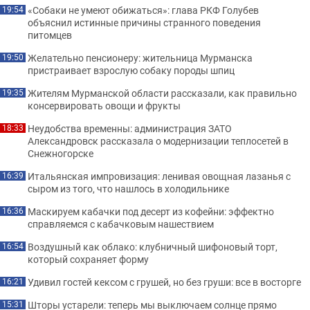
«Собаки не умеют обижаться»: глава РКФ Голубев
19:54
объяснил истинные причины странного поведения
питомцев
Желательно пенсионеру: жительница Мурманска
19:50
пристраивает взрослую собаку породы шпиц
Жителям Мурманской области рассказали, как правильно
19:35
консервировать овощи и фрукты
Неудобства временны: администрация ЗАТО
18:33
Александровск рассказала о модернизации теплосетей в
Снежногорске
Итальянская импровизация: ленивая овощная лазанья с
16:39
сыром из того, что нашлось в холодильнике
Маскируем кабачки под десерт из кофейни: эффектно
16:36
справляемся с кабачковым нашествием
Воздушный как облако: клубничный шифоновый торт,
16:54
который сохраняет форму
Удивил гостей кексом с грушей, но без груши: все в восторге
16:21
Шторы устарели: теперь мы выключаем солнце прямо
15:31