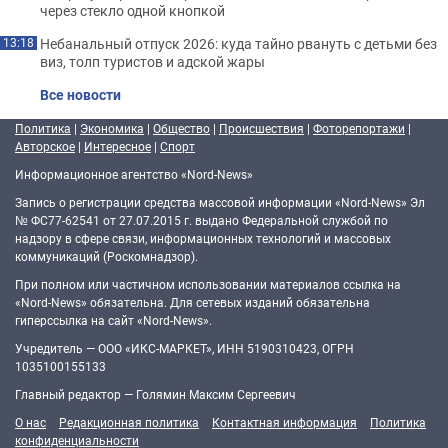
через стекло одной кнопкой
Небанальный отпуск 2026: куда тайно рвануть с детьми без
13:18
виз, толп туристов и адской жары
Все новости
Политика
|
Экономика
|
Общество
|
Происшествия
|
Фоторепортажи
|
Авторское
|
Интересное
|
Спорт
Информационное агентство «Nord-News»
Запись о регистрации средства массовой информации «Nord-News» Эл
№ ФС77-62541 от 27.07.2015 г. выдано Федеральной службой по
надзору в сфере связи, информационных технологий и массовых
коммуникаций (Роскомнадзор).
При полном или частичном использовании материалов ссылка на
«Nord-News» обязательна. Для сетевых изданий обязательна
гиперссылка на сайт «Nord-News».
Учредитель — ООО «ИКС-МАРКЕТ», ИНН 5190310423, ОГРН
1035100155133
Главный редактор — Голямин Максим Сергеевич
О нас
Редакционная политика
Контактная информация
Политика
конфиденциальности