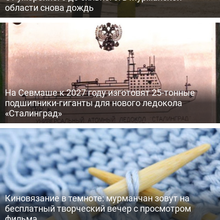
области снова дождь
На Севмаше к 2027 году изготовят 25-тонные
подшипники-гиганты для нового ледокола
«Сталинград»
Киновязание в темноте: мурманчан зовут на
бесплатный творческий вечер с просмотром
фильма