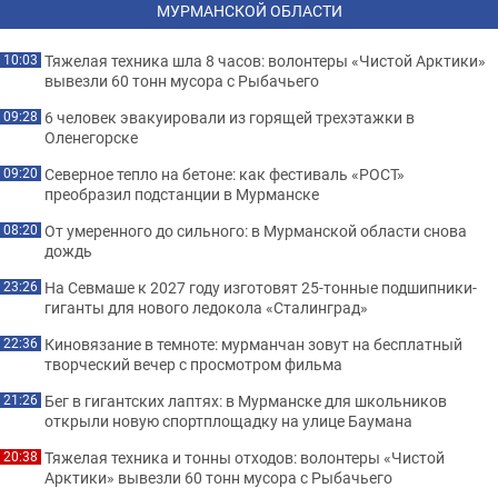
МУРМАНСКОЙ ОБЛАСТИ
Тяжелая техника шла 8 часов: волонтеры «Чистой Арктики»
10:03
вывезли 60 тонн мусора с Рыбачьего
6 человек эвакуировали из горящей трехэтажки в
09:28
Оленегорске
Северное тепло на бетоне: как фестиваль «РОСТ»
09:20
преобразил подстанции в Мурманске
От умеренного до сильного: в Мурманской области снова
08:20
дождь
На Севмаше к 2027 году изготовят 25-тонные подшипники-
23:26
гиганты для нового ледокола «Сталинград»
Киновязание в темноте: мурманчан зовут на бесплатный
22:36
творческий вечер с просмотром фильма
Бег в гигантских лаптях: в Мурманске для школьников
21:26
открыли новую спортплощадку на улице Баумана
Тяжелая техника и тонны отходов: волонтеры «Чистой
20:38
Арктики» вывезли 60 тонн мусора с Рыбачьего