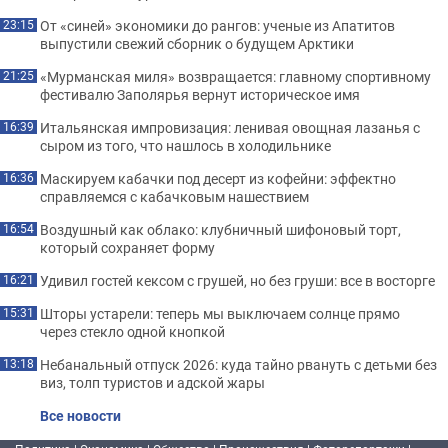
От «синей» экономики до рангов: ученые из Апатитов
23:15
выпустили свежий сборник о будущем Арктики
«Мурманская миля» возвращается: главному спортивному
21:25
фестивалю Заполярья вернут историческое имя
Итальянская импровизация: ленивая овощная лазанья с
16:39
сыром из того, что нашлось в холодильнике
Маскируем кабачки под десерт из кофейни: эффектно
16:36
справляемся с кабачковым нашествием
Воздушный как облако: клубничный шифоновый торт,
16:54
который сохраняет форму
Удивил гостей кексом с грушей, но без груши: все в восторге
16:21
Шторы устарели: теперь мы выключаем солнце прямо
15:31
через стекло одной кнопкой
Небанальный отпуск 2026: куда тайно рвануть с детьми без
13:18
виз, толп туристов и адской жары
Все новости