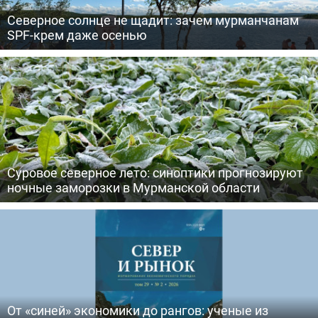
Северное солнце не щадит: зачем мурманчанам
SPF-крем даже осенью
Суровое северное лето: синоптики прогнозируют
ночные заморозки в Мурманской области
От «синей» экономики до рангов: ученые из