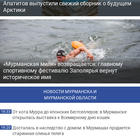
Апатитов выпустили свежий сборник о будущем
Арктики
«Мурманская миля» возвращается: главному
спортивному фестивалю Заполярья вернут
историческое имя
НОВОСТИ МУРМАНСКА И
МУРМАНСКОЙ ОБЛАСТИ
От кота Мурра до японских бестселлеров: в Мурманске
16:33
открылась выставка к Всемирному дню кошек
Досталась в наследство с домом: в Мурмашах продается
16:20
старинная оленья телега