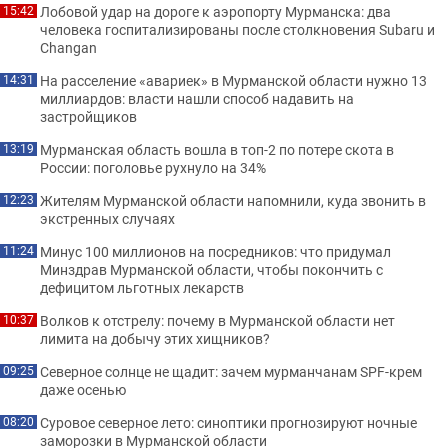
Лобовой удар на дороге к аэропорту Мурманска: два
15:42
человека госпитализированы после столкновения Subaru и
Changan
На расселение «авариек» в Мурманской области нужно 13
14:31
миллиардов: власти нашли способ надавить на
застройщиков
Мурманская область вошла в топ-2 по потере скота в
13:19
России: поголовье рухнуло на 34%
Жителям Мурманской области напомнили, куда звонить в
12:23
экстренных случаях
Минус 100 миллионов на посредников: что придумал
11:24
Минздрав Мурманской области, чтобы покончить с
дефицитом льготных лекарств
Волков к отстрелу: почему в Мурманской области нет
10:37
лимита на добычу этих хищников?
Северное солнце не щадит: зачем мурманчанам SPF-крем
09:25
даже осенью
Суровое северное лето: синоптики прогнозируют ночные
08:20
заморозки в Мурманской области