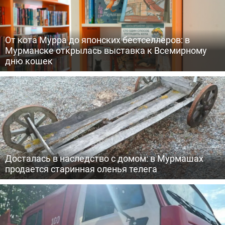
От кота Мурра до японских бестселлеров: в
Мурманске открылась выставка к Всемирному
дню кошек
Досталась в наследство с домом: в Мурмашах
продается старинная оленья телега